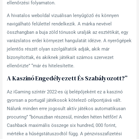
ellenőrzési folyamaton.
A hivatalos weboldal vizuálisan lenyűgöző és könnyen
navigálható felülettel rendelkezik. A márka nevével
összhangban a buja zöld tónusok uralják az esztétikát, egy
varázslatos erdei környezet hangulatát idézve. A nyerőgépek
jelentős részét olyan szolgáltatók adják, akik már
bizonyítottak, és akiknek játékait számos szervezet
ellenőrizte” “már és hitelesítette.
A Kaszinó Engedélyezett És Szabályozott?”
Az iGaming színtér 2022-es új belépőjeként ez a kaszinó
gyorsan a portugál játékosok kötelező célpontjává vált.
Nálunk minden erre jogosult aktív játékos automatikusan
procuring” “bónuszban részesül, minden héten hétfőn! A
Cashback maximális összege six hundred, 000 forint,
mértéke a hűségstátuszodtól függ. A pénzvisszafizetési