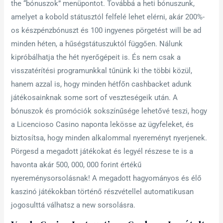
the “bónuszok” menüpontot. Továbbá a heti bónuszunk,
amelyet a kobold státusztól felfelé lehet elérni, akár 200%-
os készpénzbónuszt és 100 ingyenes pörgetést will be ad
minden héten, a hűségstátuszuktól függően. Nálunk
kipróbálhatja the hét nyerőgépeit is. És nem csak a
visszatérítési programunkkal tűnünk ki the többi közül,
hanem azzal is, hogy minden hétfőn cashbacket adunk
játékosainknak some sort of veszteségeik után. A
bónuszok és promóciók sokszínűsége lehetővé teszi, hogy
a Licencioso Casino naponta lekösse az ügyfeleket, és
biztosítsa, hogy minden alkalommal nyereményt nyerjenek.
Pörgesd a megadott játékokat és legyél részese te is a
havonta akár 500, 000, 000 forint értékű
nyereménysorsolásnak! A megadott hagyományos és élő
kaszinó játékokban történő részvétellel automatikusan
jogosulttá válhatsz a new sorsolásra.