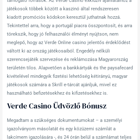
támogató források. Az Verde Casino exkluzív ajánlataihoz a
játékosok többek között a kaszinó által rendszeresen
kiadott promóciós kódokon keresztül juthatnak hozzá.
Tekintettel arra, hogy a portugál piacra összpontosít, és arra
törekszik, hogy jó felhasználói élményt nyújtson, nem
meglepő, hogy az Verde Online casino jelentős érdeklődést
váltott ki az ország játékosaiból. Engedély nélküli
szerencsejáték szervezése és reklámozása Magyarország
területén tilos. Alapvetően a bankkártyák és the paysafecard
kivételével mindegyik fizetési lehetőség kétirányú, magyar
játékosok számára a Skrill e-tárcát ajánljuk, mivel ez
használható befizetésekhez és kifizetésekhez is.
Verde Casino Üdvözlő Bónusz
Megadtam a szükséges dokumentumokat – a személyi
igazolványom másolatát és egy közüzemi számlát a
lakcímem igazolására -, és 24 órán belül a számlámat teljes