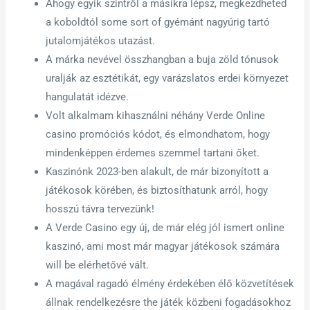
Ahogy egyik szintről a másikra lépsz, megkezdheted
a koboldtól some sort of gyémánt nagyúrig tartó
jutalomjátékos utazást.
A márka nevével összhangban a buja zöld tónusok
uralják az esztétikát, egy varázslatos erdei környezet
hangulatát idézve.
Volt alkalmam kihasználni néhány Verde Online
casino promóciós kódot, és elmondhatom, hogy
mindenképpen érdemes szemmel tartani őket.
Kaszinónk 2023-ben alakult, de már bizonyított a
játékosok körében, és biztosíthatunk arról, hogy
hosszú távra tervezünk!
A Verde Casino egy új, de már elég jól ismert online
kaszinó, ami most már magyar játékosok számára
will be elérhetővé vált.
A magával ragadó élmény érdekében élő közvetítések
állnak rendelkezésre the játék közbeni fogadásokhoz