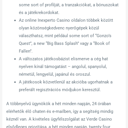
some sort of profilját, a tranzakciókat, a bónuszokat
és a játékrekordokat.
Az online Inexperto Casino oldalon többek között
olyan közönségkedvenc nyerőgépek közül
választhatsz, mint például some sort of “Gonzo’s
Quest”, a new “Big Bass Splash” vagy a “Book of
Fallen”.
A változatos játékosbázist elismerve a cég hat
nyelven kínál támogatást – angolul, spanyolul,
németül, lengyelül, japánul és oroszul.
A játékosok közvetlenül az akcióba ugorhatnak a
preferált regisztrációs módjukon keresztül.
A többnyelvű ügynökök a hét minden napján, 24 órában
elérhetők élő chaten és e-mailben, így a segítség mindig
kéznél van. A kivételes ügyfélszolgálat az Verde Casino
elsődleges prioritása, a hét minden napján, twenty four