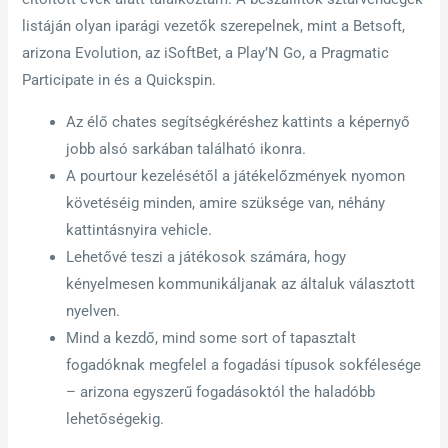
listáján olyan iparági vezetők szerepelnek, mint a Betsoft,
arizona Evolution, az iSoftBet, a Play’N Go, a Pragmatic
Participate in és a Quickspin.
Az élő chates segítségkéréshez kattints a képernyő
jobb alsó sarkában található ikonra.
A pourtour kezelésétől a játékelőzmények nyomon
követéséig minden, amire szüksége van, néhány
kattintásnyira vehicle.
Lehetővé teszi a játékosok számára, hogy
kényelmesen kommunikáljanak az általuk választott
nyelven.
Mind a kezdő, mind some sort of tapasztalt
fogadóknak megfelel a fogadási típusok sokfélesége
– arizona egyszerű fogadásoktól the haladóbb
lehetőségekig.