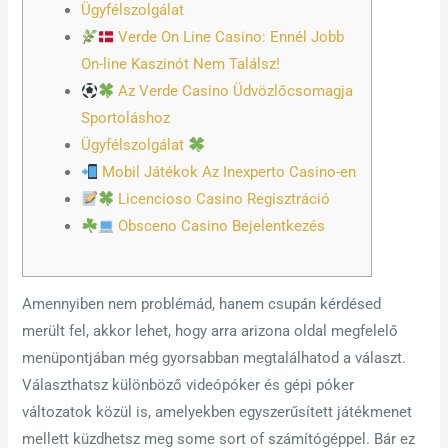
Ügyfélszolgálat
Verde On Line Casino: Ennél Jobb
On-line Kaszinót Nem Találsz!
Az Verde Casino Üdvözlőcsomagja
Sportoláshoz
Ügyfélszolgálat
Mobil Játékok Az Inexperto Casino-en
Licencioso Casino Regisztráció
Obsceno Casino Bejelentkezés
Amennyiben nem problémád, hanem csupán kérdésed
merült fel, akkor lehet, hogy arra arizona oldal megfelelő
menüpontjában még gyorsabban megtalálhatod a választ.
Választhatsz különböző videópóker és gépi póker
változatok közül is, amelyekben egyszerűsített játékmenet
mellett küzdhetsz meg some sort of számítógéppel. Bár ez