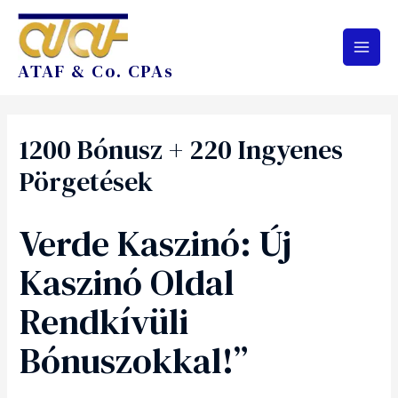
ATAF & Co. CPAs
1200 Bónusz + 220 Ingyenes
Pörgetések
Verde Kaszinó: Új
Kaszinó Oldal
Rendkívüli
Bónuszokkal!”