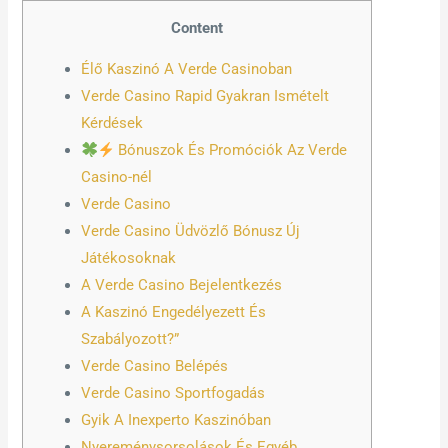
Content
Élő Kaszinó A Verde Casinoban
Verde Casino Rapid Gyakran Ismételt
Kérdések
Bónuszok És Promóciók Az Verde
Casino-nél
Verde Casino
Verde Casino Üdvözlő Bónusz Új
Játékosoknak
A Verde Casino Bejelentkezés
A Kaszinó Engedélyezett És
Szabályozott?”
Verde Casino Belépés
Verde Casino Sportfogadás
Gyik A Inexperto Kaszinóban
Nyereménysorsolások És Egyéb