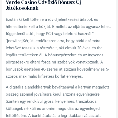
Verde Casino Üdvözlő Bónusz Új
Játékosoknak
Ezután ki kell töltenie a rövid jelentkezési űrlapot, és
hitelesítenie kell a fiókját. Emellett az eljárás ugyanaz lehet,
függetlenül attól, hogy PC-t vagy telefont használ.”
“[newline]Kérjük, emlékezzen arra, hogy bárki számára
lehetővé tesszük a részvételt, aki elmúlt 20 éves és the
legális területeken él. A bónuszpénzekre és az ingyenes
pörgetésekre eltérő forgalmi szabályok vonatkoznak. A
bónuszok esetében 40-szeres átjátszási követelmény és 5-
szörös maximális kifizetési korlát érvényes.
A digitális ajándékkártyák beváltásával a kártyán megadott
összeg azonnal jóváírásra kerül arizona egyenlegedre.
Szintén egy rendkívül gyors, kényelmes, tranzakciós
költségek nélküli és anonim megoldás az egyenleged
feltöltésére. A banki átutalás a legritkábban választott