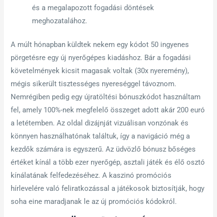
és a megalapozott fogadási döntések
meghozatalához.
A múlt hónapban küldtek nekem egy kódot 50 ingyenes
pörgetésre egy új nyerőgépes kiadáshoz. Bár a fogadási
követelmények kicsit magasak voltak (30x nyeremény),
mégis sikerült tisztességes nyereséggel távoznom.
Nemrégiben pedig egy újratöltési bónuszkódot használtam
fel, amely 100%-nek megfelelő összeget adott akár 200 euró
a letétemben. Az oldal dizájnját vizuálisan vonzónak és
könnyen használhatónak találtuk, így a navigáció még a
kezdők számára is egyszerű. Az üdvözlő bónusz bőséges
értéket kínál a több ezer nyerőgép, asztali játék és élő osztó
kínálatának felfedezéséhez. A kaszinó promóciós
hírlevelére való feliratkozással a játékosok biztosítják, hogy
soha eine maradjanak le az új promóciós kódokról.