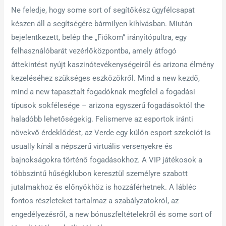
Ne feledje, hogy some sort of segítőkész ügyfélcsapat
készen áll a segítségére bármilyen kihívásban. Miután
bejelentkezett, belép the „Fiókom” irányítópultra, egy
felhasználóbarát vezérlőközpontba, amely átfogó
áttekintést nyújt kaszinótevékenységeiről és arizona élmény
kezeléséhez szükséges eszközökről. Mind a new kezdő,
mind a new tapasztalt fogadóknak megfelel a fogadási
típusok sokfélesége – arizona egyszerű fogadásoktól the
haladóbb lehetőségekig. Felismerve az esportok iránti
növekvő érdeklődést, az Verde egy külön esport szekciót is
usually kínál a népszerű virtuális versenyekre és
bajnokságokra történő fogadásokhoz. A VIP játékosok a
többszintű hűségklubon keresztül személyre szabott
jutalmakhoz és előnyökhöz is hozzáférhetnek. A lábléc
fontos részleteket tartalmaz a szabályzatokról, az
engedélyezésről, a new bónuszfeltételekről és some sort of