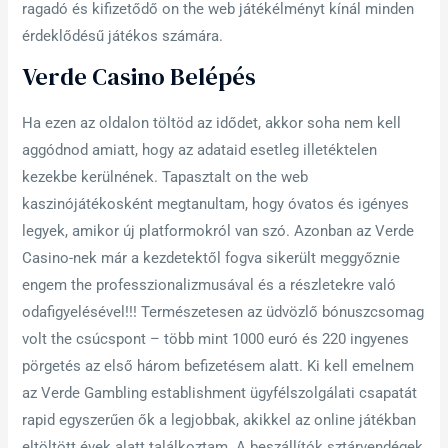
ragadó és kifizetődő on the web játékélményt kínál minden
érdeklődésű játékos számára.
Verde Casino Belépés
Ha ezen az oldalon töltöd az idődet, akkor soha nem kell
aggódnod amiatt, hogy az adataid esetleg illetéktelen
kezekbe kerülnének. Tapasztalt on the web
kaszinójátékosként megtanultam, hogy óvatos és igényes
legyek, amikor új platformokról van szó. Azonban az Verde
Casino-nek már a kezdetektől fogva sikerült meggyőznie
engem the professzionalizmusával és a részletekre való
odafigyelésével!!! Természetesen az üdvözlő bónuszcsomag
volt the csúcspont – több mint 1000 euró és 220 ingyenes
pörgetés az első három befizetésem alatt. Ki kell emelnem
az Verde Gambling establishment ügyfélszolgálati csapatát
rapid egyszerűen ők a legjobbak, akikkel az online játékban
eltöltött évek alatt találkoztam. A beszállítók sztárvendégek