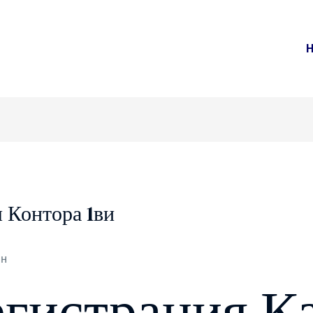
 Контора 1ви
ин
егистрация К