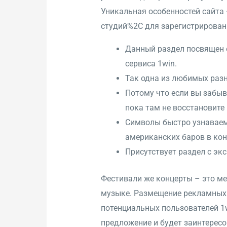
Уникальная особенностей сайта
студий%2C для зарегистрирова
Данный раздел посвящен 
сервиса 1win.
Так одна из любимых раз
Потому что если вы забыв
пока там не восстановите
Символы быстро узнаваем
американских баров в кон
Присутствует раздел с экс
Фестивали же концерты – это м
музыке. Размещение рекламных 
потенциальных пользователей 
предложение и будет заинтерес