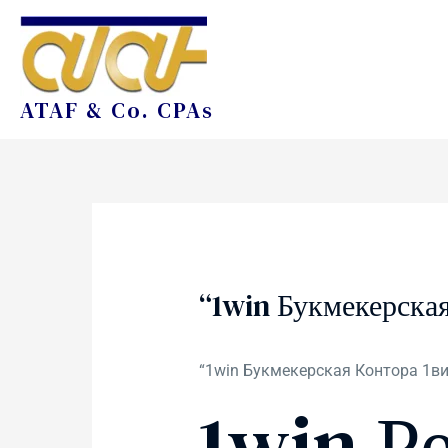
ATAF & Co. CPAs
“1win Букмекерская
“1win Букмекерская Контора 1в
1win Р