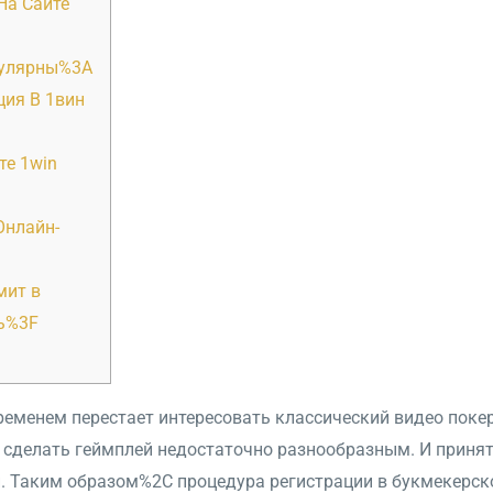
На Сайте
пулярны%3A
ция В 1вин
те 1win
Онлайн-
мит в
ь%3F
еменем перестает интересовать классический видео покер
 сделать геймплей недостаточно разнообразным. И принят
. Таким образом%2C процедура регистрации в букмекерск