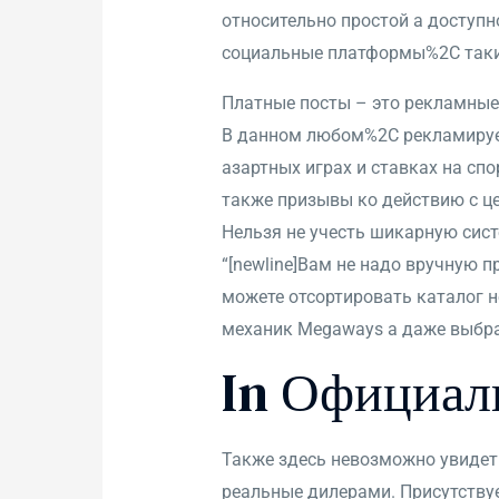
относительно простой а доступ
социальные платформы%2C такие
Платные посты – это рекламные
В данном любом%2C рекламируе
азартных играх и ставках на сп
также призывы ко действию с це
Нельзя не учесть шикарную сист
“[newline]Вам не надо вручную
можете отсортировать каталог н
механик Megaways а даже выбра
In Официал
Также здесь невозможно увидеть
реальные дилерами. Присутствуе