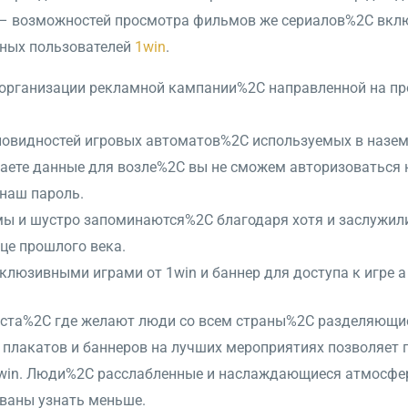
 – возможностей просмотра фильмов же сериалов%2C вкл
нных пользователей
1win
.
организации рекламной кампании%2C направленной на пр
новидностей игровых автоматов%2C используемых в назем
аете данные для возле%2C вы не сможем авторизоваться н
 наш пароль.
ы и шустро запоминаются%2C благодаря хотя и заслужили
це прошлого века.
клюзивными играми от 1win и баннер для доступа к игре а
еста%2C где желают люди со всем страны%2C разделяющие
плакатов и баннеров на лучших мероприятиях позволяет 
1win. Люди%2C расслабленные и наслаждающиеся атмосфе
ованы узнать меньше.