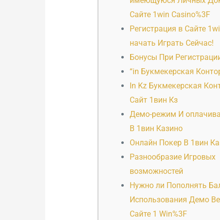
имеющуюся Личных Док
Сайте 1win Casino%3F
Регистрация в Сайте 1w
начать Играть Сейчас!
Бонусы При Регистраци
“in Букмекерская Конто
In Kz Букмекерская Кон
Сайт 1вин Кз
Демо-режим И оплачив
В 1вин Казино
Онлайн Покер В 1вин К
Разнообразие Игровых
возможностей
Нужно ли Пополнять Ба
Использования Демо Ве
Сайте 1 Win%3F