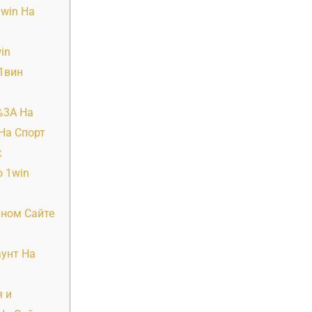
win На
in
“1вин
%3A На
 На Спорт
к
 1win
ьном Сайте
аунт На
 и