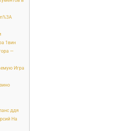
ументов в
in%3A
и
ра 1вин
тора —
аемую Игра
азино
ланс ддя
рсий На