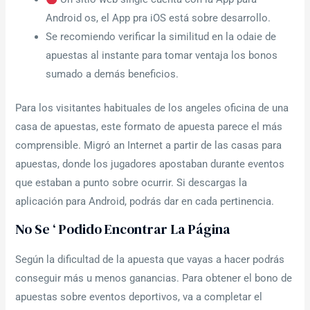
Android os, el App pra iOS está sobre desarrollo.
Se recomiendo verificar la similitud en la odaie de
apuestas al instante para tomar ventaja los bonos
sumado a demás beneficios.
Para los visitantes habituales de los angeles oficina de una
casa de apuestas, este formato de apuesta parece el más
comprensible. Migró an Internet a partir de las casas para
apuestas, donde los jugadores apostaban durante eventos
que estaban a punto sobre ocurrir. Si descargas la
aplicación para Android, podrás dar en cada pertinencia.
No Se ‘ Podido Encontrar La Página
Según la dificultad de la apuesta que vayas a hacer podrás
conseguir más u menos ganancias. Para obtener el bono de
apuestas sobre eventos deportivos, va a completar el