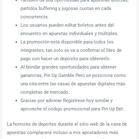
partidos buffering y jugosas cuotas en cada
concurrencia.
Los usuarios pueden editar boletos antes del
encuentro en apuestas individuales y múltiples.
La promoción está disponible para todos los
integrantes, tan solo se va a confirmar el libro de
pago con hacer un depósito para obtenerlo.
Al brindar grandes oportunidades para obtener
ganancias, Pin Up Gamble Perú se posiciona como
una cita entre las casas de apuestas digitales más
completas de mercado.
Gracias por adivinar Regístrese hoy similar y
aproveche el código promocional para Pin Up Bet.
La horrores de deportes durante el sitio web de la casa de
apuestas complacerá incluso a mis apostadores más