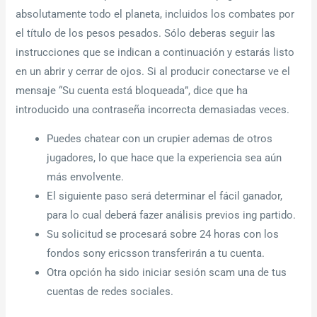
absolutamente todo el planeta, incluidos los combates por
el título de los pesos pesados. Sólo deberas seguir las
instrucciones que se indican a continuación y estarás listo
en un abrir y cerrar de ojos. Si al producir conectarse ve el
mensaje “Su cuenta está bloqueada”, dice que ha
introducido una contraseña incorrecta demasiadas veces.
Puedes chatear con un crupier ademas de otros
jugadores, lo que hace que la experiencia sea aún
más envolvente.
El siguiente paso será determinar el fácil ganador,
para lo cual deberá fazer análisis previos ing partido.
Su solicitud se procesará sobre 24 horas con los
fondos sony ericsson transferirán a tu cuenta.
Otra opción ha sido iniciar sesión scam una de tus
cuentas de redes sociales.