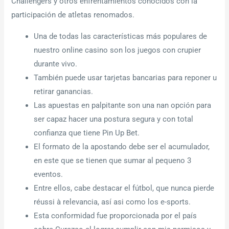
Challengers y otros enfrentamientos conocidos con la
participación de atletas renomados.
Una de todas las características más populares de
nuestro online casino son los juegos con crupier
durante vivo.
También puede usar tarjetas bancarias para reponer u
retirar ganancias.
Las apuestas en palpitante son una nan opción para
ser capaz hacer una postura segura y con total
confianza que tiene Pin Up Bet.
El formato de la apostando debe ser el acumulador,
en este que se tienen que sumar al pequeno 3
eventos.
Entre ellos, cabe destacar el fútbol, ​​que nunca pierde
réussi à relevancia, así asi como los e-sports.
Esta conformidad fue proporcionada por el país