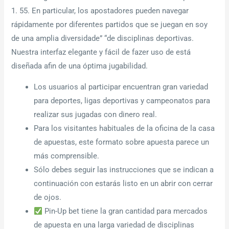
1. 55. En particular, los apostadores pueden navegar
rápidamente por diferentes partidos que se juegan en soy
de una amplia diversidade” “de disciplinas deportivas.
Nuestra interfaz elegante y fácil de fazer uso de está
diseñada afin de una óptima jugabilidad.
Los usuarios al participar encuentran gran variedad
para deportes, ligas deportivas y campeonatos para
realizar sus jugadas con dinero real.
Para los visitantes habituales de la oficina de la casa
de apuestas, este formato sobre apuesta parece un
más comprensible.
Sólo debes seguir las instrucciones que se indican a
continuación con estarás listo en un abrir con cerrar
de ojos.
Pin-Up bet tiene la gran cantidad para mercados
de apuesta en una larga variedad de disciplinas