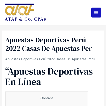
ATAF & Co. CPAs
Apuestas Deportivas Perú
2022 Casas De Apuestas Per
Apuestas Deportivas Perú 2022 Casas De Apuestas Perú
“apuestas Deportivas
En Línea
Content