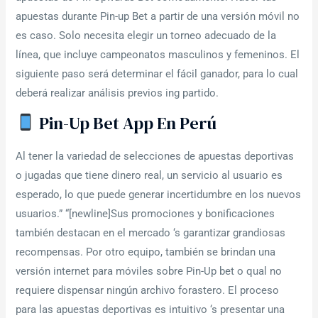
apuestas durante Pin-up Bet a partir de una versión móvil no
es caso. Solo necesita elegir un torneo adecuado de la
línea, que incluye campeonatos masculinos y femeninos. El
siguiente paso será determinar el fácil ganador, para lo cual
deberá realizar análisis previos ing partido.
Pin-Up Bet App En Perú
Al tener la variedad de selecciones de apuestas deportivas
o jugadas que tiene dinero real, un servicio al usuario es
esperado, lo que puede generar incertidumbre en los nuevos
usuarios.” “[newline]Sus promociones y bonificaciones
también destacan en el mercado ‘s garantizar grandiosas
recompensas. Por otro equipo, también se brindan una
versión internet para móviles sobre Pin-Up bet o qual no
requiere dispensar ningún archivo forastero. El proceso
para las apuestas deportivas es intuitivo ‘s presentar una