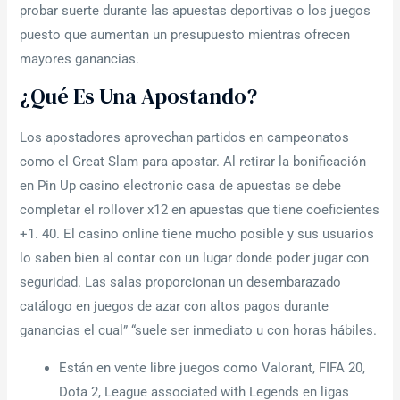
probar suerte durante las apuestas deportivas o los juegos
puesto que aumentan un presupuesto mientras ofrecen
mayores ganancias.
¿qué Es Una Apostando?
Los apostadores aprovechan partidos en campeonatos
como el Great Slam para apostar. Al retirar la bonificación
en Pin Up casino electronic casa de apuestas se debe
completar el rollover x12 en apuestas que tiene coeficientes
+1. 40. El casino online tiene mucho posible y sus usuarios
lo saben bien al contar con un lugar donde poder jugar con
seguridad. Las salas proporcionan un desembarazado
catálogo en juegos de azar con altos pagos durante
ganancias el cual” “suele ser inmediato u con horas hábiles.
Están en vente libre juegos como Valorant, FIFA 20,
Dota 2, League associated with Legends en ligas