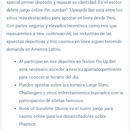
special primer depósito y repasar su identidad. En el sector
delete juego online Pin number” “Upwards Bet está entre los
sitios más destacados para apostar en línea desde Perú.
Con partes seguros y elevados incentivos como mis que
repasaremos a new continuación, las industrias de las
apuestas deportivas y mis casinos en línea siguen teniendo
demanda en América Latino.
Al participar en mis deportes en festón Pin Up Bet
será necesario acceder a new su apartado pertinente
para conocer el horario del día.
Puedes apostar sobre los torneos Large Slam,
Challengers y otros enfrentamientos buscados con la
participación de atletas famosos.
Book of Sunshine Choice es el nuevo juego para
casino online para los desarrolladores sobre
Playtech.