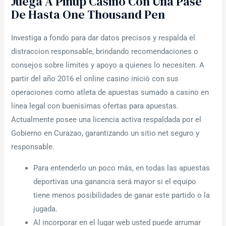
Juega A Pinup Casino Con Una Pase
De Hasta One Thousand Pen
Investiga a fondo para dar datos precisos y respalda el
distraccion responsable, brindando recomendaciones o
consejos sobre límites y apoyo a quienes lo necesiten. A
partir del año 2016 el online casino inició con sus
operaciones como atleta de apuestas sumado a casino en
línea legal con buenisimas ofertas para apuestas.
Actualmente posee una licencia activa respaldada por el
Gobierno en Curazao, garantizando un sitio net seguro y
responsable.
Para entenderlo un poco más, en todas las apuestas
deportivas una ganancia será mayor si el equipo
tiene menos posibilidades de ganar este partido o la
jugada.
Al incorporar en el lugar web usted puede arrumar