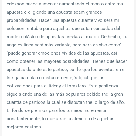
ericsson puede aumentar aumentando el monto entre ma
apuesta o eligiendo una apuesta scam grandes
probabilidades. Hacer una apuesta durante vivo será mi
solución rentable para aquellos que están cansados ​​del
modelo clásico de apuestas previas al match. De hecho, los
angeles línea será más variable, pero sera en vivo como”
“puede generar emociones vívidas de las apuestas, así
como obtener las mayores posibilidades. Tienes que hacer
apuestas durante este partido, por lo que los eventos en el
intriga cambian constantemente, ‘s igual que las
cotizaciones para el líder y el forastero. Esta penitenza
sigue siendo una de las más populares debido the la gran
cuantía de partidos la cual se disputan the lo largo de año.
El fondo de premios para los torneos incrementa
constantemente, lo que atrae la atención de aquellas
mejores equipos.