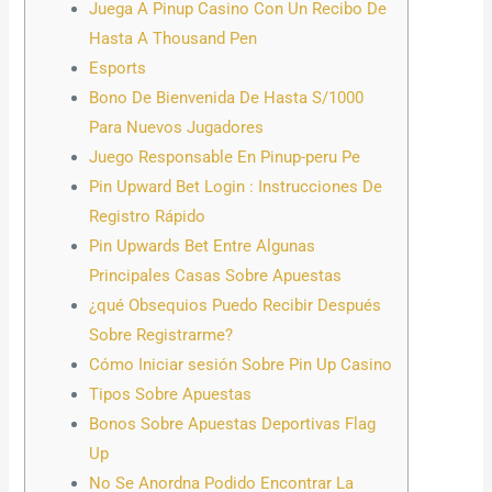
Juega A Pinup Casino Con Un Recibo De
Hasta A Thousand Pen
Esports
Bono De Bienvenida De Hasta S/1000
Para Nuevos Jugadores
Juego Responsable En Pinup-peru Pe
Pin Upward Bet Login : Instrucciones De
Registro Rápido
Pin Upwards Bet Entre Algunas
Principales Casas Sobre Apuestas
¿qué Obsequios Puedo Recibir Después
Sobre Registrarme?
Cómo Iniciar ​sesión Sobre P​in Up Casino
Tipos Sobre Apuestas
Bonos Sobre Apuestas Deportivas Flag
Up
No Se Anordna Podido Encontrar La