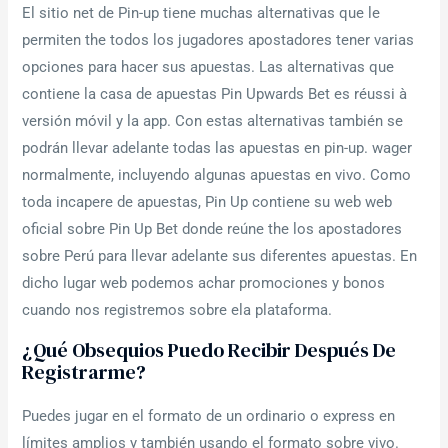
El sitio net de Pin-up tiene muchas alternativas que le
permiten the todos los jugadores apostadores tener varias
opciones para hacer sus apuestas. Las alternativas que
contiene la casa de apuestas Pin Upwards Bet es réussi à
versión móvil y la app. Con estas alternativas también se
podrán llevar adelante todas las apuestas en pin-up. wager
normalmente, incluyendo algunas apuestas en vivo. Como
toda incapere de apuestas, Pin Up contiene su web web
oficial sobre Pin Up Bet donde reúne the los apostadores
sobre Perú para llevar adelante sus diferentes apuestas. En
dicho lugar web podemos achar promociones y bonos
cuando nos registremos sobre ela plataforma.
¿qué Obsequios Puedo Recibir Después De
Registrarme?
Puedes jugar en el formato de un ordinario o express en
límites amplios y también usando el formato sobre vivo.