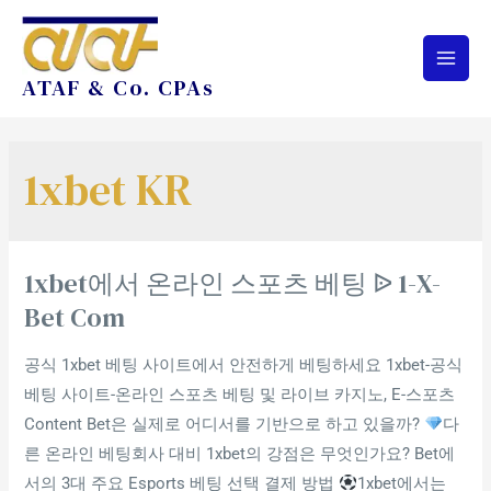
ATAF & Co. CPAs
1xbet KR
1xbet에서 온라인 스포츠 베팅 ᐉ 1-X-
Bet Com
공식 1xbet 베팅 사이트에서 안전하게 베팅하세요 1xbet-공식
베팅 사이트-온라인 스포츠 베팅 및 라이브 카지노, E-스포츠
Content Bet은 실제로 어디서를 기반으로 하고 있을까?
다
른 온라인 베팅회사 대비 1xbet의 강점은 무엇인가요? Bet에
서의 3대 주요 Esports 베팅 선택 결제 방법
1xbet에서는