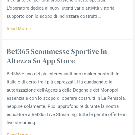
L’operatore dedica ai nuovi utenti varie attività vittoria
supporto con lo scopo di indirizzare costruiti …
Read More »
‎bet365 Scommesse Sportive In
Altezza Su App Store
Bet365 è uno dei piu interessanti bookmaker costruiti in
Italia e di certo tra i più apprezzati. Ha guadagnato la
autorizzazione dell’Agenzia delle Dogane e dei Monopoli,
essenziale con lo scopo di operare costruiti in La Penisola,
neppure solamente. Puoi approfondire durante la nostra
educatore a Bet365 Live Streaming, tutte le partite offerte in
live streaming. …