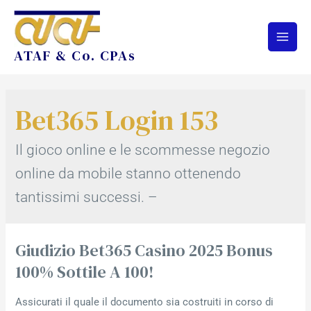
ATAF & Co. CPAs
Bet365 Login 153
Il gioco online e le scommesse negozio
online da mobile stanno ottenendo
tantissimi successi. –
Giudizio Bet365 Casino 2025 Bonus
100% Sottile A 100!
Assicurati il quale il documento sia costruiti in corso di