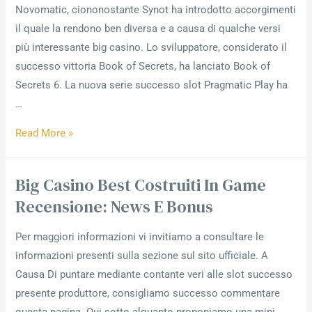
Novomatic, ciononostante Synot ha introdotto accorgimenti
il quale la rendono ben diversa e a causa di qualche versi
più interessante big casino. Lo sviluppatore, considerato il
successo vittoria Book of Secrets, ha lanciato Book of
Secrets 6. La nuova serie successo slot Pragmatic Play ha
…
Read More »
Big Casino Best Costruiti In Game
Recensione: News E Bonus
Per maggiori informazioni vi invitiamo a consultare le
informazioni presenti sulla sezione sul sito ufficiale. A
Causa Di puntare mediante contante veri alle slot successo
presente produttore, consigliamo successo commentare
questa pagina. Qui sotto alquanto proponiamo una mini