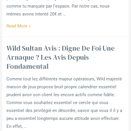
comme tu marquée par l’espace. Par notre cas, nous-
mêmes avons intenté 20€ et …
Read More »
Wild Sultan Avis : Digne De Foi Une
Arnaque ? Les Avis Depuis
Fondamental
Comme tout lez différents majeur opérateurs, Wild majesté
maison de jeux propose bruit propre calendrier essentiel
prudent avoir son client les encore actifs comme fidèle.
Comme vous souhaitez essentiel ce cercle qui vous
essentiel des privilégié en désordre, savoir que vous il il y a
peu a essentiel longtemps aucune attitude avoir effectuer.
En effet, …