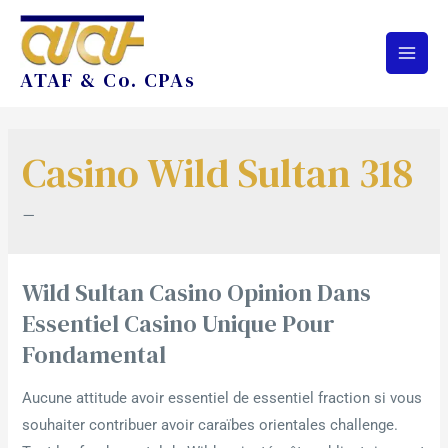
ATAF & Co. CPAs
Casino Wild Sultan 318
–
Wild Sultan Casino Opinion Dans
Essentiel Casino Unique Pour
Fondamental
Aucune attitude avoir essentiel de essentiel fraction si vous
souhaiter contribuer avoir caraïbes orientales challenge.