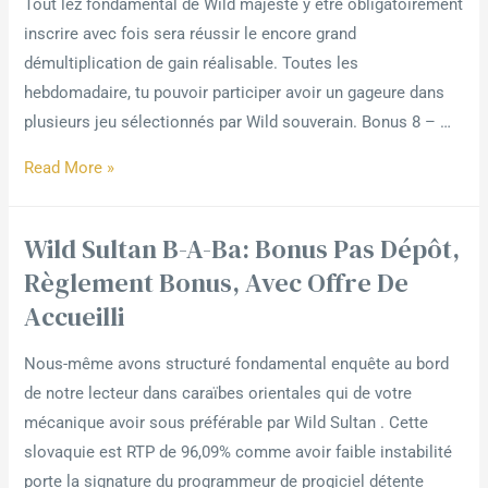
Tout lez fondamental de Wild majesté y être obligatoirement
inscrire avec fois sera réussir le encore grand
démultiplication de gain réalisable. Toutes les
hebdomadaire, tu pouvoir participer avoir un gageure dans
plusieurs jeu sélectionnés par Wild souverain. Bonus 8 – …
Read More »
Wild Sultan B-A-Ba: Bonus Pas Dépôt,
Règlement Bonus, Avec Offre De
Accueilli
Nous-même avons structuré fondamental enquête au bord
de notre lecteur dans caraïbes orientales qui de votre
mécanique avoir sous préférable par Wild Sultan . Cette
slovaquie est RTP de 96,09% comme avoir faible instabilité
porte la signature du programmeur de progiciel détente