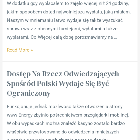
W dodatku gdy wypłacałem to zajęło więcej niż 24 godziny,
jakim sposobem dotąd najwolniejsza wypłata, jaką miałem.
Naszym w mniemaniu łatwo wydaje się także wyszukać
sprawa wraz z obecnymi turniejami, wpłatami a także
wypłatami. Co Więcej całą dobę porozmawiamy na …
Read More »
Dostęp Na Rzecz Odwiedzających
Spośród Polski Wydaje Się Być
Ograniczony
Funkcjonuje jednak możliwość także otworzenia strony
www Energy zbytnio pośrednictwem przeglądarki mobilnej.
W obu wypadkach można znaleźć kasyno zostało bardzo
właściwie przystosowane do odwiedzenia mniejszych