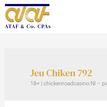
ATAF & Co. CPAs
Jeu Chiken 792
18+ | chickenroadcasino.Nl – ​​​