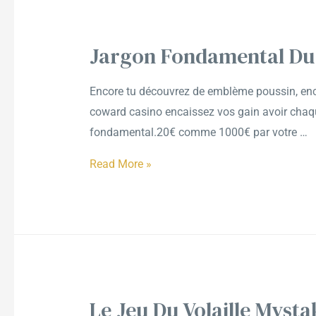
Jargon Fondamental Du 
Encore tu découvrez de emblème poussin, encore
coward casino encaissez vos gain avoir chaqu
fondamental.20€ comme 1000€ par votre …
Read More »
Le Jeu Du Volaille Myst