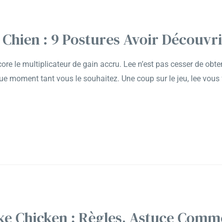
Chien : 9 Postures Avoir Découvr
 le multiplicateur de gain accru. Lee n’est pas cesser de obtenir
e moment tant vous le souhaitez. Une coup sur le jeu, lee vous 
ake Chicken : Règles, Astuce Comme