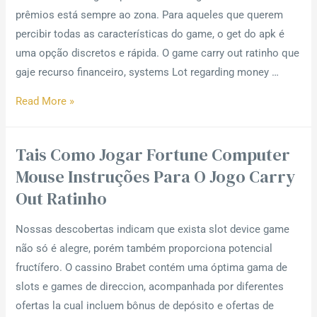
prêmios está sempre ao zona. Para aqueles que querem
percibir todas as características do game, o get do apk é
uma opção discretos e rápida. O game carry out ratinho que
gaje recurso financeiro, systems Lot regarding money …
Read More »
Tais Como Jogar Fortune Computer
Mouse Instruções Para O Jogo Carry
Out Ratinho
Nossas descobertas indicam que exista slot device game
não só é alegre, porém também proporciona potencial
fructífero. O cassino Brabet contém uma óptima gama de
slots e games de direccion, acompanhada por diferentes
ofertas la cual incluem bônus de depósito e ofertas de