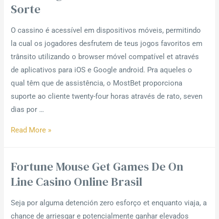
Sorte
O cassino é acessível em dispositivos móveis, permitindo
la cual os jogadores desfrutem de teus jogos favoritos em
trânsito utilizando o browser móvel compatível et através
de aplicativos para iOS e Google android. Pra aqueles o
qual têm que de assistência, o MostBet proporciona
suporte ao cliente twenty-four horas através de rato, seven
dias por …
Read More »
Fortune Mouse Get Games De On
Line Casino Online Brasil
Seja por alguma detención zero esforço et enquanto viaja, a
chance de arriesgar e potencialmente ganhar elevados