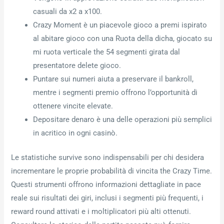
casuali da x2 a x100.
Crazy Moment è un piacevole gioco a premi ispirato
al abitare gioco con una Ruota della dicha, giocato su
mi ruota verticale the 54 segmenti girata dal
presentatore delete gioco.
Puntare sui numeri aiuta a preservare il bankroll,
mentre i segmenti premio offrono l’opportunità di
ottenere vincite elevate.
Depositare denaro è una delle operazioni più semplici
in acritico in ogni casinò.
Le statistiche survive sono indispensabili per chi desidera
incrementare le proprie probabilità di vincita the Crazy Time.
Questi strumenti offrono informazioni dettagliate in pace
reale sui risultati dei giri, inclusi i segmenti più frequenti, i
reward round attivati e i moltiplicatori più alti ottenuti.