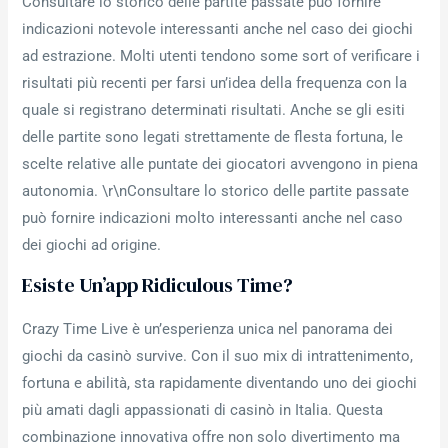
Consultare lo storico delle partite passate può fornire
indicazioni notevole interessanti anche nel caso dei giochi
ad estrazione. Molti utenti tendono some sort of verificare i
risultati più recenti per farsi un’idea della frequenza con la
quale si registrano determinati risultati. Anche se gli esiti
delle partite sono legati strettamente de flesta fortuna, le
scelte relative alle puntate dei giocatori avvengono in piena
autonomia. \r\nConsultare lo storico delle partite passate
può fornire indicazioni molto interessanti anche nel caso
dei giochi ad origine.
Esiste Un’app Ridiculous Time?
Crazy Time Live è un’esperienza unica nel panorama dei
giochi da casinò survive. Con il suo mix di intrattenimento,
fortuna e abilità, sta rapidamente diventando uno dei giochi
più amati dagli appassionati di casinò in Italia. Questa
combinazione innovativa offre non solo divertimento ma