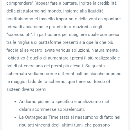
comprendere” “appear fare a puntare. Inoltre la credibilità
della piattaforma nel mondo, insieme alla liquidità,
costituiscono el tassello importante delle voci da spuntare
prima di andarsene le proprie informazioni a degli
“sconosciuti”. In particolare, per scegliere quale compresa
tra le migliaia di piattaforme presenti sia quella che più
faccia al se vostro, avete various soluzioni. Naturalmente,
l’obiettivo è quello di aumentare i premi il più realizzabile e
poi di ottenere uno dei premi più elevati. Su questa
schermata vediamo come different palline bianche coprano
la maggior lado dello schermo, que tiene sul fondo of
sixteen diversi premi.
Andiamo più nello specifico e analizziamo i siti
dalam scommesse sopraelencati.
Le Outrageous Time stats si riassumono di fatto nei
risultati vincenti degli ultimi turni, che possono