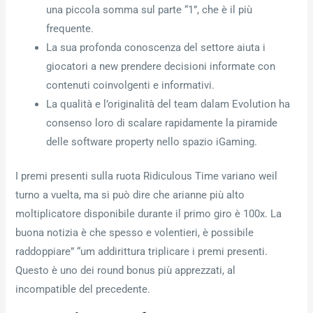
una piccola somma sul parte “1”, che è il più
frequente.
La sua profonda conoscenza del settore aiuta i
giocatori a new prendere decisioni informate con
contenuti coinvolgenti e informativi.
La qualità e l’originalità del team dalam Evolution ha
consenso loro di scalare rapidamente la piramide
delle software property nello spazio iGaming.
I premi presenti sulla ruota Ridiculous Time variano weil
turno a vuelta, ma si può dire che arianne più alto
moltiplicatore disponibile durante il primo giro è 100x. La
buona notizia è che spesso e volentieri, è possibile
raddoppiare” “um addirittura triplicare i premi presenti.
Questo è uno dei round bonus più apprezzati, al
incompatible del precedente.