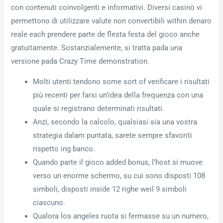
con contenuti coinvolgenti e informativi. Diversi casinò vi
permettono di utilizzare valute non convertibili within denaro
reale each prendere parte de flesta festa del gioco anche
gratuitamente. Sostanzialemente, si tratta pada una
versione pada Crazy Time demonstration.
Molti utenti tendono some sort of verificare i risultati
più recenti per farsi un’idea della frequenza con una
quale si registrano determinati risultati.
Anzi, secondo la calcolo, qualsiasi sia una vostra
strategia dalam puntata, sarete sempre sfavoriti
rispetto ing banco.
Quando parte il gioco added bonus, l’host si muove
verso un enorme schermo, su cui sono disposti 108
simboli, disposti inside 12 righe weil 9 simboli
ciascuno.
Qualora los angeles ruota si fermasse su un numero,