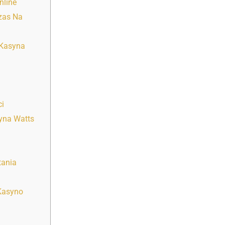
nline
zas Na
 Kasyna
ci
yna Watts
tania
Kasyno