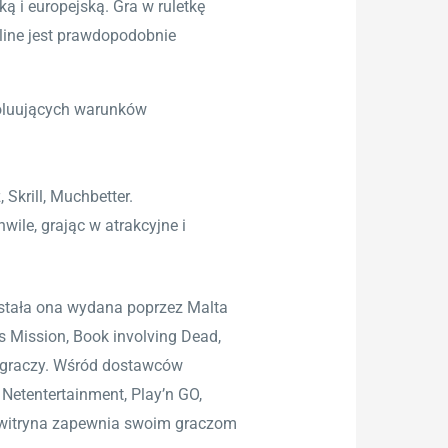
ą i europejską. Gra w ruletkę
line jest prawdopodobnie
oluujących warunków
 Skrill, Muchbetter.
ile, grając w atrakcyjne i
została ona wydana poprzez Malta
s Mission, Book involving Dead,
d graczy. Wśród dostawców
etentertainment, Play’n GO,
, witryna zapewnia swoim graczom