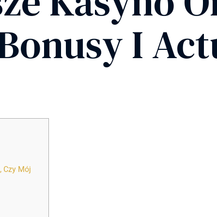
sze Kasyno O
 Bonusy I Act
, Czy Mój