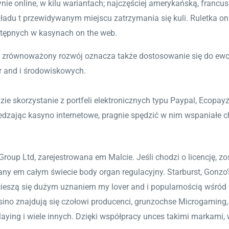
 online, w kilu wariantach; najczęściej amerykańską, francusk
ładu t przewidywanym miejscu zatrzymania się kuli. Ruletka on
ostępnych w kasynach on the web.
 zrównoważony rozwój oznacza także dostosowanie się do ew
r and i środowiskowych.
ie skorzystanie z portfeli elektronicznych typu Paypal, Ecopayz,
dzając kasyno internetowe, pragnie spędzić w nim wspaniałe chw
Group Ltd, zarejestrowana em Malcie. Jeśli chodzi o licencję, 
ny em całym świecie body organ regulacyjny. Starburst, Gonzo’
e cieszą się dużym uznaniem my lover and i popularnością wśró
o znajdują się czołowi producenci, grunzochse Microgaming, N
laying i wiele innych. Dzięki współpracy unces takimi markami