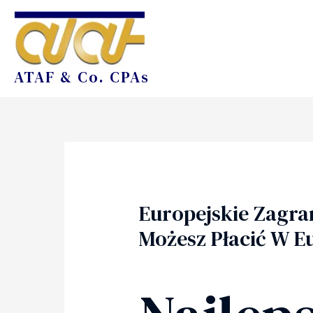
ATAF & Co. CPAs
Europejskie Zagra
Możesz Płacić W E