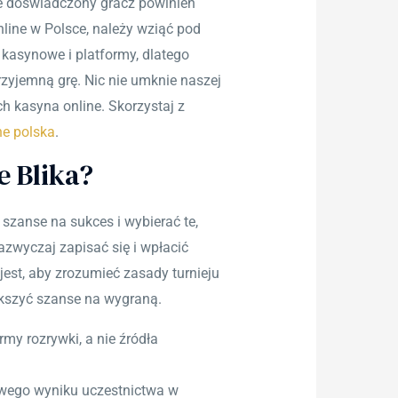
re doświadczony gracz powinien
nline w Polsce, należy wziąć pod
 kasynowe i platformy, dlatego
zyjemną grę. Nic nie umknie naszej
h kasyna online. Skorzystaj z
ne polska
.
e Blika?
zanse na sukces i wybierać te,
zazwyczaj zapisać się i wpłacić
jest, aby zrozumieć zasady turnieju
iększyć szanse na wygraną.
y rozrywki, a nie źródła
owego wyniku uczestnictwa w