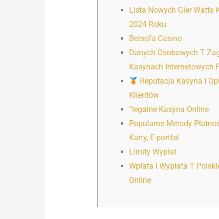
Lista Nowych Gier Watts
2024 Roku
Betsofa Casino
Danych Osobowych T Zag
Kasynach Internetowych 
Reputacja Kasyna I Op
Klientów
“legalne Kasyna Online
Popularne Metody Płatnośc
Karty, E-portfel
Limity Wypłat
Wpłata I Wypłata T Polsk
Online