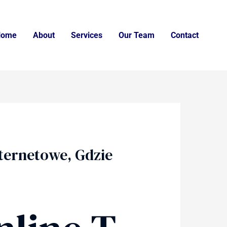
Home
About
Services
Our Team
Contact
ternetowe, Gdzie