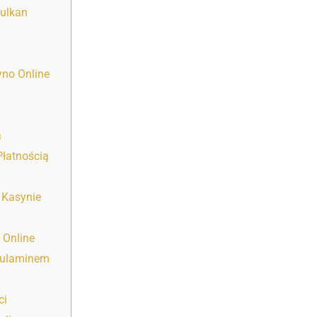
Vulkan
yno Online
a
Płatnością
Kasynie
 Online
gulaminem
ci