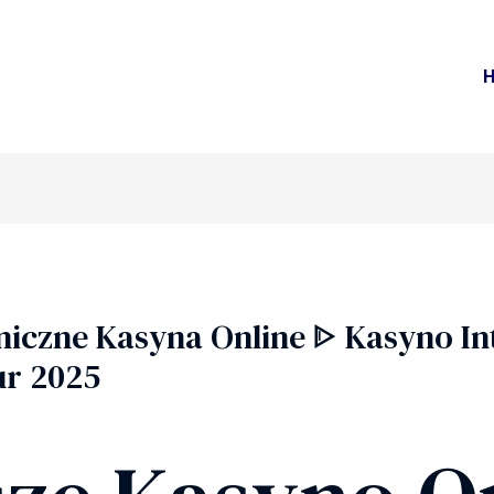
niczne Kasyna Online ᐈ Kasyno In
ur 2025