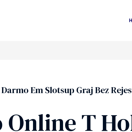
Darmo Em Slotsup Graj Bez Rejest
 Online T Ho