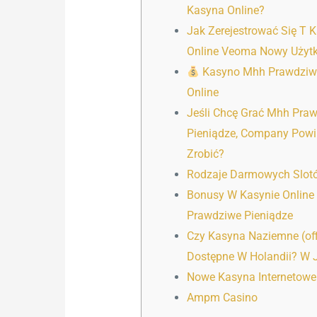
Kasyna Online?
Jak Zerejestrować Się T 
Online Veoma Nowy Użyt
Kasyno Mhh Prawdziwe
Online
Jeśli Chcę Grać Mhh Pra
Pieniądze, Company Pow
Zrobić?
Rodzaje Darmowych Slot
Bonusy W Kasynie Online
Prawdziwe Pieniądze
Czy Kasyna Naziemne (off
Dostępne W Holandii? W 
Nowe Kasyna Internetowe
Ampm Casino