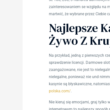
zainteresowaniem se względu na m
martwić, że wybrane przez Ciebie 
Najlepsze K
Żywo Z Kru
Na przykład, jedną z pierwszych rze
sprawdzenie licencji. Darmowe slo
zaangażowane, nie jest to nielegaln
nielegalne, ponieważ nie und nim
kasynie są błyskawiczne, natomiast
polska.com/
.
Nie kieruj się emocjami, graj tylk
internetowym to najlepszy sposób 