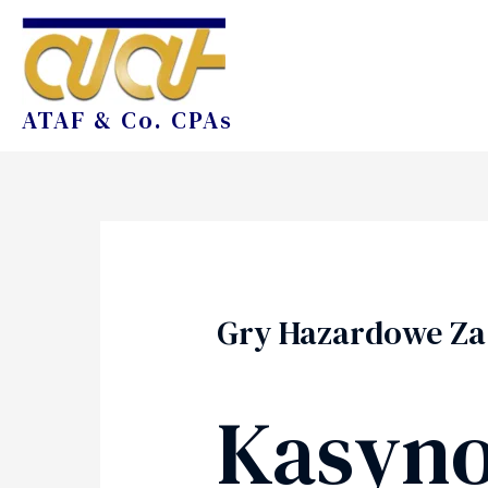
ATAF & Co. CPAs
Gry Hazardowe Za 
Kasyno