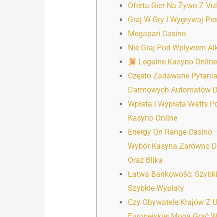
Oferta Gier Na Żywo Z Vu
Graj W Gry I Wygrywaj Pie
Megapari Casino
Nie Graj Pod Wpływem Al
Legalne Kasyno Online
Często Zadawane Pytania
Darmowych Automatów D
Wpłata I Wypłata Watts Po
Kasyno Online
Energy On Range Casino 
Wybór Kasyna Zarówno Dl
Oraz Blika
Łatwa Bankowość: Szybki
Szybkie Wypłaty
Czy Obywatele Krajów Z U
Europejskiej Mogą Grać W