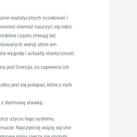
anie realistycznych oczekiwań i
powinni również nauczyć się robić
obilne często oferują też
ptowanych wersji stron em
bie wygodę i actually elastyczność.
 jest licencja, co zapewnia ich
no jest się połapać, które z nich
ck z darmową stawką.
przy użyciu tego systemu.
macie. Najczęściej wiążą się one
armowe spiny cieszą się sporym