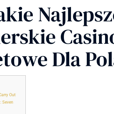
 Jakie Najleps
erskie Casin
etowe Dla Po
Carry Out
: Seven