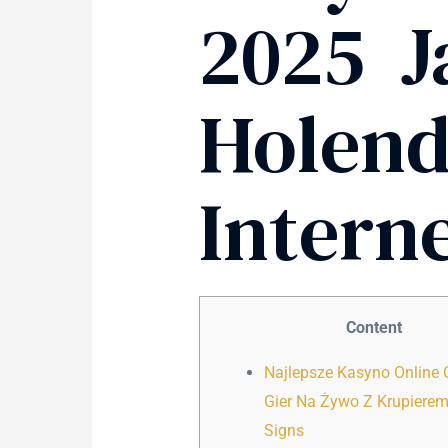
2025 ️​
Holend
Intern
Content
Najlepsze Kasyno Online 
Gier Na Żywo Z Krupierem
Signs