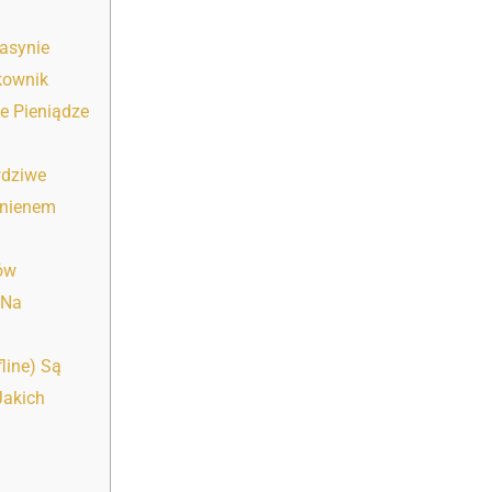
Kasynie
kownik
 Pieniądze
wdziwe
inienem
ów
 Na
line) Są
Jakich