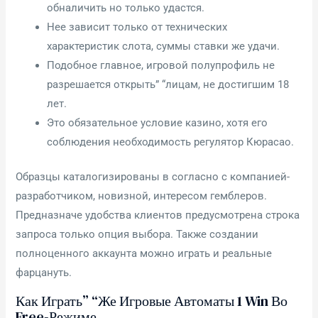
обналичить но только удастся.
Нее зависит только от технических
характеристик слота, суммы ставки же удачи.
Подобное главное, игровой полупрофиль не
разрешается открыть” “лицам, не достигшим 18
лет.
Это обязательное условие казино, хотя его
соблюдения необходимость регулятор Кюрасао.
Образцы каталогизированы в согласно с компанией-
разработчиком, новизной, интересом гемблеров.
Предназначе удобства клиентов предусмотрена строка
запроса только опция выбора. Также создании
полноценного аккаунта можно играть и реальные
фарцануть.
Как Играть” “же Игровые Автоматы 1 Win Во
Free-Режиме