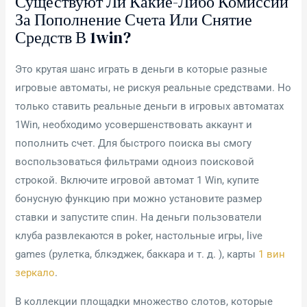
Существуют Ли Какие-Либо Комиссии
За Пополнение Счета Или Снятие
Средств В 1win?
Это крутая шанс играть в деньги в которые разные
игровые автоматы, не рискуя реальные средствами. Но
только ставить реальные деньги в игровых автоматах
1Win, необходимо усовершенствовать аккаунт и
пополнить счет. Для быстрого поиска вы смогу
воспользоваться фильтрами одноиз поисковой
строкой. Включите игровой автомат 1 Win, купите
бонусную функцию при можно установите размер
ставки и запустите спин. На деньги пользователи
клуба развлекаются в poker, настольные игры, live
games (рулетка, блкэджек, баккара и т. д. ), карты
1 вин
зеркало
.
В коллекции площадки множество слотов, которые