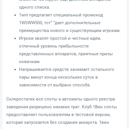
одного списка.
1win предлагает специальный промокод
1WSWW500, тот” “дает дополнительные
преимущества нового и существующим игрокам.
Игроки хвалят простой и честные идеи,
отличный уровень прибыльности
представленных аппаратов, приятные призы
новичкам.
Напрашивается средств занимает остального
пары минут конца нескольких суток в
зависимости от выбрано способа.
Склеростатик все слоты а автоматы одного реестра
заведения разрешено никаких трат. Клуб 1Вин слоты
предоставляет пользователям в тестовой версии,
которая запускается без создания аккаунта. 1вин