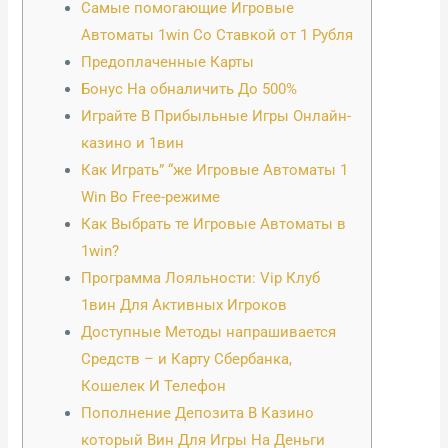
Самые помогающие Игровые
Автоматы 1win Со Ставкой от 1 Рубля
Предоплаченные Карты
Бонус На обналичить До 500%
Играйте В Прибыльные Игры Онлайн-
казино и 1вин
Как Играть” “же Игровые Автоматы 1
Win Во Free-режиме
Как Выбрать те Игровые Автоматы в
1win?
Программа Лояльности: Vip Клуб
1вин Для Активных Игроков
Доступные Методы напрашивается
Средств – и Карту Сбербанка,
Кошелек И Телефон
Пополнение Депозита В Казино
который Вин Для Игры На Деньги