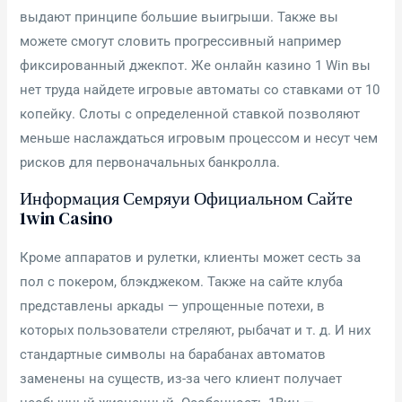
выдают принципе большие выигрыши. Также вы
можете смогут словить прогрессивный например
фиксированный джекпот. Же онлайн казино 1 Win вы
нет труда найдете игровые автоматы со ставками от 10
копейку. Слоты с определенной ставкой позволяют
меньше наслаждаться игровым процессом и несут чем
рисков для первоначальных банкролла.
Информация Семряуи Официальном Сайте
1win Casino
Кроме аппаратов и рулетки, клиенты может сесть за
пол с покером, блэкджеком. Также на сайте клуба
представлены аркады — упрощенные потехи, в
которых пользователи стреляют, рыбачат и т. д. И них
стандартные символы на барабанах автоматов
заменены на существ, из-за чего клиент получает