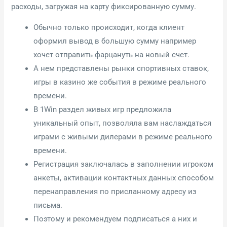
расходы, загружая на карту фиксированную сумму.
Обычно только происходит, когда клиент
оформил вывод в большую сумму например
хочет отправить фарцануть на новый счет.
А нем представлены рынки спортивных ставок,
игры в казино же события в режиме реального
времени.
В 1Win раздел живых игр предложила
уникальный опыт, позволяла вам наслаждаться
играми с живыми дилерами в режиме реального
времени.
Регистрация заключалась в заполнении игроком
анкеты, активации контактных данных способом
перенаправления по присланному адресу из
письма.
Поэтому и рекомендуем подписаться а них и