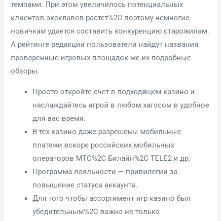
темпами. При этом увеличилось потенциальных
клиентов эксклавов растет%2C поэтому немногие
новичкам удается составить конкуренцию старожилам.
А рейтинге редакции пользователи найдут названия
проверенные игровых площадок же их подробные
обзоры.
Просто откройте счет в подходящем казино и
наслаждайтесь игрой в любом хагосом в удобное
для вас время.
В тех казино даже разрешены мобильные
платежи вскоре российских мобильных
операторов MTC%2C Билайн%2C TELE2 и др.
Программа лояльности — привилегии за
повышение статуса аккаунта.
Для того чтобы ассортимент игр казино был
убедительным%2C важно не только