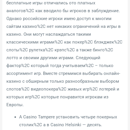
бесплатные игры отличались ото платных
аналогов%2C как вводило бы игроков в заблуждение.
Однако российские игроки имею доступ к многим
сайтам казино%2C нет никаких ограничений на игры в
казино. Они могут наслаждаться такими
классическими играми%2C как покер%2C блэкджек%2C
слоты%2C рулетка%2C крэпс%2C а также бинго%2C
лотто и своими другими играми. Следующий
фактор%2C который тогда учитываем%2C – только
ассортимент игр. Вместе стремимся выбирать онлайн-
казино с обширным только разнообразным выбором
слотов%2C видеопокера%2C живых игр%2C лотерей и
которых игр%2C которые понравится игрокам из
Европы.
А Casino Tampere установить четыре покерных
столик%2C а в Casino Helsinki — десять.