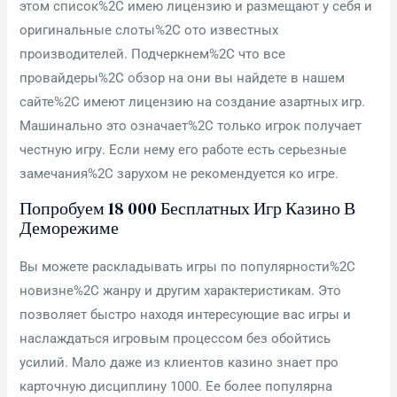
этом список%2C имею лицензию и размещают у себя и
оригинальные слоты%2C ото известных
производителей. Подчеркнем%2C что все
провайдеры%2C обзор на они вы найдете в нашем
сайте%2C имеют лицензию на создание азартных игр.
Машинально это означает%2C только игрок получает
честную игру. Если нему его работе есть серьезные
замечания%2C зарухом не рекомендуется ко игре.
Попробуем 18 000 Бесплатных Игр Казино В
Деморежиме
Вы можете раскладывать игры по популярности%2C
новизне%2C жанру и другим характеристикам. Это
позволяет быстро находя интересующие вас игры и
наслаждаться игровым процессом без обойтись
усилий. Мало даже из клиентов казино знает про
карточную дисциплину 1000. Ее более популярна