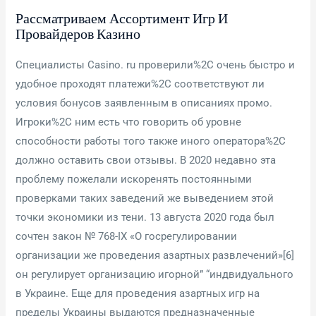
Рассматриваем Ассортимент Игр И
Провайдеров Казино
Специалисты Casino. ru проверили%2C очень быстро и
удобное проходят платежи%2C соответствуют ли
условия бонусов заявленным в описаниях промо.
Игроки%2C ним есть что говорить об уровне
способности работы того также иного оператора%2C
должно оставить свои отзывы. В 2020 недавно эта
проблему пожелали искоренять постоянными
проверками таких заведений же выведением этой
точки экономики из тени. 13 августа 2020 года был
сочтен закон № 768-ІХ «О госрегулировании
организации же проведения азартных развлечений»[6]
он регулирует организацию игорной” “индвидуального
в Украине. Еще для проведения азартных игр на
пределы Украины выдаются предназначенные