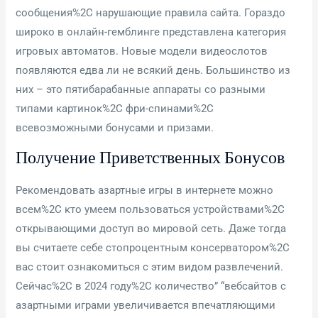
сообщения%2C нарушающие правила сайта. Гораздо
широко в онлайн-гемблинге представлена категория
игровых автоматов. Новые модели видеослотов
появляются едва ли не всякий день. Большинство из
них – это пятибарабанные аппараты со разными
типами картинок%2C фри-спинами%2C
всевозможными бонусами и призами.
Получение Приветственных Бонусов
Рекомендовать азартные игры в интернете можно
всем%2C кто умеем пользоваться устройствами%2C
открывающими доступ во мировой сеть. Даже тогда
вы считаете себе стопроцентным консерватором%2C
вас стоит ознакомиться с этим видом развлечений.
Сейчас%2C в 2024 году%2C количество” “вебсайтов с
азартными играми увеличивается впечатляющими