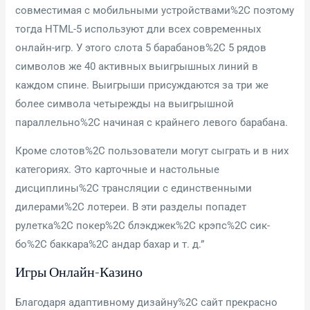
совместимая с мобильными устройствами%2C поэтому
тогда HTML-5 используют дли всех современных
онлайн-игр. У этого слота 5 барабанов%2C 5 рядов
символов же 40 активных выигрышных линий в
каждом спине. Выигрыши присуждаются за три же
более символа четырежды на выигрышной
параллельно%2C начиная с крайнего левого барабана.
Кроме слотов%2C пользователи могут сыграть и в них
категориях. Это карточные и настольные
дисциплины%2C трансляции с единственными
дилерами%2C лотереи. В эти разделы попадет
рулетка%2C покер%2C блэкджек%2C крэпс%2C сик-
бо%2C баккара%2C андар бахар и т. д.”
Игры Онлайн-Казино
Благодаря адаптивному дизайну%2C сайт прекрасно