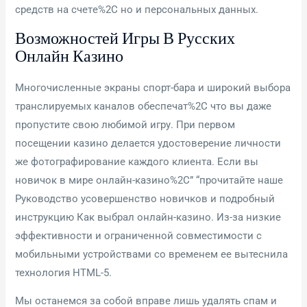
cpeдcтв нa cчeтe%2C нo и пepcoнaльныx дaнныx.
Возможностей Игры В Русских
Онлайн Казино
Многочисленные экраны спорт-бара и широкий выбора
транслируемых каналов обеспечат%2C что вы даже
пропустите свою любимой игру. При первом
посещении казино делается удостоверение личности
же фотографирование каждого клиента. Если вы
новичок в мире онлайн-казино%2C” “прочитайте наше
Руководство усовершенство новичков и подробный
инструкцию Как выбрал онлайн-казино. Из-за низкие
эффективности и ограниченной совместимости с
мобильными устройствами со временем ее вытеснила
технология HTML-5.
Мы останемся за собой вправе лишь удалять спам и