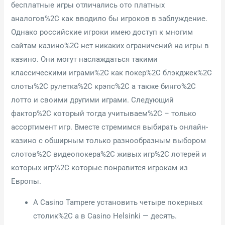
бесплатные игры отличались ото платных
аналогов%2C как вводило бы игроков в заблуждение.
Однако российские игроки имею доступ к многим
сайтам казино%2C нет никаких ограничений на игры в
казино. Они могут наслаждаться такими
классическими играми%2C как покер%2C блэкджек%2C
слоты%2C рулетка%2C крэпс%2C а также бинго%2C
лотто и своими другими играми. Следующий
фактор%2C который тогда учитываем%2C – только
ассортимент игр. Вместе стремимся выбирать онлайн-
казино с обширным только разнообразным выбором
слотов%2C видеопокера%2C живых игр%2C лотерей и
которых игр%2C которые понравится игрокам из
Европы.
А Casino Tampere установить четыре покерных
столик%2C а в Casino Helsinki — десять.