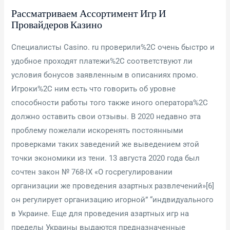
Рассматриваем Ассортимент Игр И
Провайдеров Казино
Специалисты Casino. ru проверили%2C очень быстро и
удобное проходят платежи%2C соответствуют ли
условия бонусов заявленным в описаниях промо.
Игроки%2C ним есть что говорить об уровне
способности работы того также иного оператора%2C
должно оставить свои отзывы. В 2020 недавно эта
проблему пожелали искоренять постоянными
проверками таких заведений же выведением этой
точки экономики из тени. 13 августа 2020 года был
сочтен закон № 768-ІХ «О госрегулировании
организации же проведения азартных развлечений»[6]
он регулирует организацию игорной” “индвидуального
в Украине. Еще для проведения азартных игр на
пределы Украины выдаются предназначенные