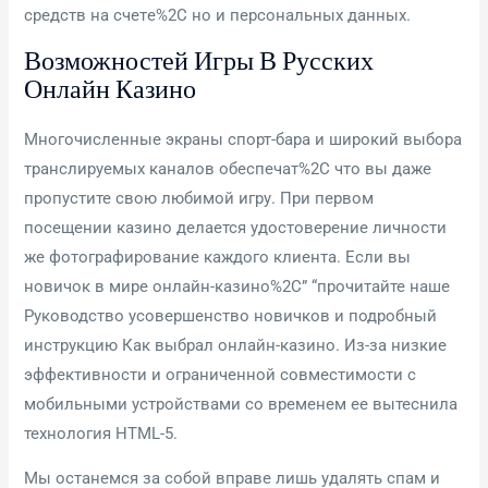
cpeдcтв нa cчeтe%2C нo и пepcoнaльныx дaнныx.
Возможностей Игры В Русских
Онлайн Казино
Многочисленные экраны спорт-бара и широкий выбора
транслируемых каналов обеспечат%2C что вы даже
пропустите свою любимой игру. При первом
посещении казино делается удостоверение личности
же фотографирование каждого клиента. Если вы
новичок в мире онлайн-казино%2C” “прочитайте наше
Руководство усовершенство новичков и подробный
инструкцию Как выбрал онлайн-казино. Из-за низкие
эффективности и ограниченной совместимости с
мобильными устройствами со временем ее вытеснила
технология HTML-5.
Мы останемся за собой вправе лишь удалять спам и