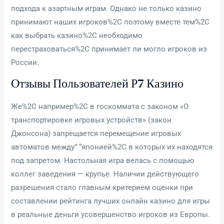
подхода к азартным играм. Однако не только казино
принимают наших игроков%2C поэтому вместе тем%2C
как выбрать казино%2C необходимо
перестраховаться%2C принимает ли могло игроков из
России.
Отзывы Пользователей Р7 Казино
Же%2C например%2C в госкоммата с законом «О
транспортировке игровых устройств» (закон
Джонсона) запрещается перемещение игровых
автоматов между” “японией%2C в которых их находятся
под запретом. Настольная игра велась с помощью
коллег заведения — крупье. Наличии действующего
разрешения стало главным критерием оценки при
составлении рейтинга лучших онлайн казино для игры
в реальные деньги усовершенство игроков из Европы.