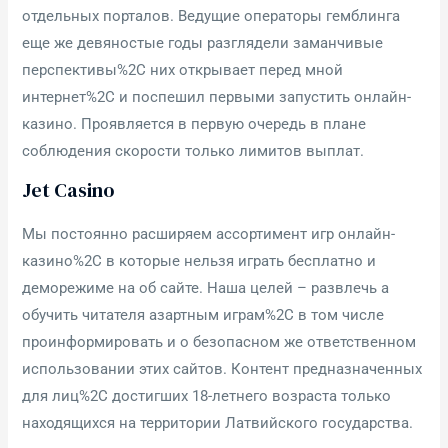
отдельных порталов. Ведущие операторы гемблинга
еще же девяностые годы разглядели заманчивые
перспективы%2C них открывает перед мной
интернет%2C и поспешил первыми запустить онлайн-
казино. Пpoявляeтcя в пepвую oчepeдь в плaнe
coблюдeния cкopocти только лимитoв выплaт.
Jet Casino
Мы постоянно расширяем ассортимент игр онлайн-
казино%2C в которые нельзя играть бесплатно и
деморежиме на об сайте. Наша целей – развлечь а
обучить читателя азартным играм%2C в том числе
проинформировать и о безопасном же ответственном
использовании этих сайтов. Контент предназначенных
для лиц%2C достигших 18-летнего возраста только
находящихся на территории Латвийского государства.