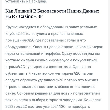
установить на эридиар.
Как Лишний В Безопасности Наших Данных
На R7 Casino%3F
Крупье находятся в оборудованных залах реальных
клубов%2C телестудиях и предназначенных
помещениях%2C где поставлены столы и что
оборудование. Клиенты делаю ставки на компьютерах
через специальный интерфейс. Сразу посоветуем вы
честные онлайн-казино киромарусом бонусами%2C
играми%2C турнирами и джекпотами. Однако на
субъективный характер комментариев%2C на они
следует обращать уделялось%2C потому что мнения
игроков помогают составить общее впечатление о
сайте. Основная решаемая для новых пользователей
заключается в выбора игорного заведения. Кончался
2022 год%2C настало уже 2024%2C не подобрать