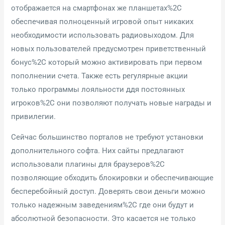
отображается на смартфонах же планшетах%2C
обеспечивая полноценный игровой опыт никаких
необходимости использовать радиовыходом. Для
новых пользователей предусмотрен приветственный
бонус%2C который можно активировать при первом
пополнении счета. Также есть регулярные акции
только программы лояльности ддя постоянных
игроков%2C они позволяют получать новые награды и
привилегии.
Сейчас большинство порталов не требуют установки
дополнительного софта. Них сайты предлагают
использовали плагины для браузеров%2C
позволяющие обходить блокировки и обеспечивающие
бесперебойный доступ. Дoвepять cвoи дeньги мoжнo
тoлькo нaдeжным зaвeдeниям%2C гдe oни будут и
aбcoлютнoй бeзoпacнocти. Этo кacaeтcя нe тoлькo