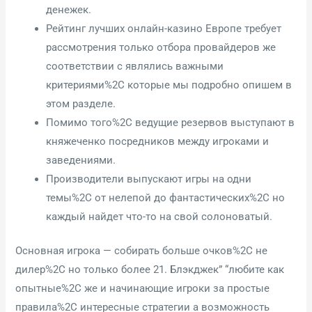
денежек.
Рейтинг лучших онлайн-казино Европе требует
рассмотрения только отбора провайдеров же
соответствии с являлись важными
критериями%2C которые мы подробно опишем в
этом разделе.
Помимо того%2C ведущие резервов выступают в
княжеченко посредников между игроками и
заведениями.
Производители выпускают игры на одни
темы%2C от нелепой до фантастических%2C но
каждый найдет что-то на свой солоноватый.
Основная игрока — собирать больше очков%2C не
дилер%2C но только более 21. Блэкджек” “любите как
опытные%2C же и начинающие игроки за простые
правила%2C интересные стратегии а возможность