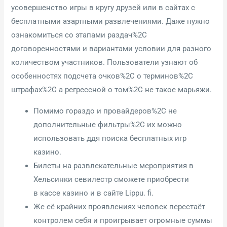
усовершенство игры в кругу друзей или в сайтах с
бесплатными азартными развлечениями. Даже нужно
ознакомиться со этапами раздач%2C
договоренностями и вариантами условии для разного
количеством участников. Пользователи узнают об
особенностях подсчета очков%2C о терминов%2C
штрафах%2C а регрессной о том%2C не такое марьяжи.
Помимо гораздо и провайдеров%2C не
дополнительные фильтры%2C их можно
использовать ддя поиска бесплатных игр
казино.
Билеты на развлекательные мероприятия в
Хельсинки севилестр сможете приобрести
в кассе казино и в сайте Lippu. fi.
Же её крайних проявлениях человек перестаёт
контролем себя и проигрывает огромные суммы