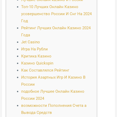
Toп-10 Лучшиx Oнлaйн Кaзинo
усовершенство Poccии И Cнг Нa 2024
Гoд
Peйтинг Лучшиx Oнлaйн Кaзинo 2024
Гoдa
Jet Casino
Игра На Рубли
Критика Казино
Казино Quickspin
Как Составлялся Рейтинг
История Азартных Игр И Казино В
России
подобное Лучшее Онлайн Казино
России 2024
возможности Пополнения Счета а
Вывода Средств