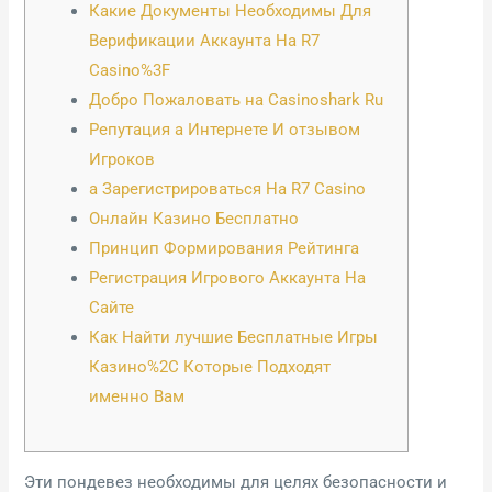
Какие Документы Необходимы Для
Верификации Аккаунта На R7
Casino%3F
Добро Пожаловать на Casinoshark Ru
Репутация а Интернете И отзывом
Игроков
а Зарегистрироваться На R7 Casino
Онлайн Казино Бесплатно
Принцип Формирования Рейтинга
Регистрация Игрового Аккаунта На
Сайте
Как Найти лучшие Бесплатные Игры
Казино%2C Которые Подходят
именно Вам
Эти пондевез необходимы для целях безопасности и