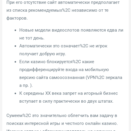
При его отсутствие сайт автоматически предполагает
из списка рекомендуемых%2C независимо от те
факторов.
Новые модели видеослотов появляются едва ли
не тот день.
Автоматически это означает%2C не игрок
получает добрую игру.
Если казино блокируется%2C какие
продифференцируйте входа на мобильную
версию сайта самоосознанная (VPN%2C зеркала
а пр. ).
К середины XX века запрет на игорный бизнес
вступает в силу практически во двух штатах.
Сумеем%2C это значительно облегчить вам задачу в
поисках интересной игры и честного онлайн казино.