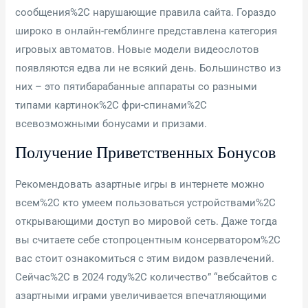
сообщения%2C нарушающие правила сайта. Гораздо
широко в онлайн-гемблинге представлена категория
игровых автоматов. Новые модели видеослотов
появляются едва ли не всякий день. Большинство из
них – это пятибарабанные аппараты со разными
типами картинок%2C фри-спинами%2C
всевозможными бонусами и призами.
Получение Приветственных Бонусов
Рекомендовать азартные игры в интернете можно
всем%2C кто умеем пользоваться устройствами%2C
открывающими доступ во мировой сеть. Даже тогда
вы считаете себе стопроцентным консерватором%2C
вас стоит ознакомиться с этим видом развлечений.
Сейчас%2C в 2024 году%2C количество” “вебсайтов с
азартными играми увеличивается впечатляющими