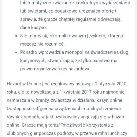
lub tematyczne związane z konkretnymi wydarzeniami
lub świętami, co dodatkowo urozmaica ofertę i
sprawia, że gracze chętniej regularnie odwiedzają
dane kasyno.
Nie martw się skomplikowanym językiem, którego
możesz nie rozumieć.
Ponadto wprowadziła monopol na świadczenie usług
kasynowych, stwierdzając, że tylko państwo ma
prawo organizować gry hazardowe.
Hazard w Polsce jest regulowany ustawą z 1 stycznia 2010
roku, ale to nowelizacja z 1 kwietnia 2017 roku najmocniej
namieszała w branży, zwłaszcza w działaniu kasyn online.
Dostępność raffgier na urządzeniach mobilnych zmienia
również sposób, w jaki użytkownicy angażują się w hazard
online. Gracze mają teraz” “możliwość korzystania z
ulubionych gier podczas podróży, w przerwie mhh lunch czy