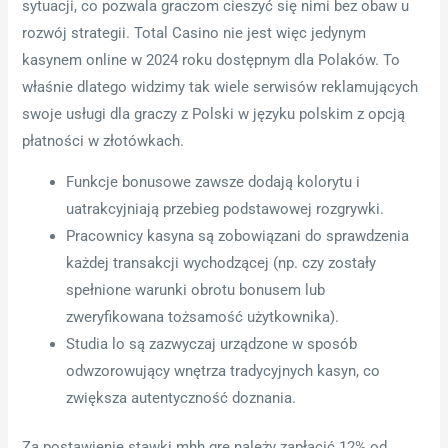
sytuacji, co pozwala graczom cieszyć się nimi bez obaw u
rozwój strategii. Total Casino nie jest więc jedynym
kasynem online w 2024 roku dostępnym dla Polaków. To
właśnie dlatego widzimy tak wiele serwisów reklamujących
swoje usługi dla graczy z Polski w języku polskim z opcją
płatności w złotówkach.
Funkcje bonusowe zawsze dodają kolorytu i
uatrakcyjniają przebieg podstawowej rozgrywki.
Pracownicy kasyna są zobowiązani do sprawdzenia
każdej transakcji wychodzącej (np. czy zostały
spełnione warunki obrotu bonusem lub
zweryfikowana tożsamość użytkownika).
Studia lo są zazwyczaj urządzone w sposób
odwzorowujący wnętrza tradycyjnych kasyn, co
zwiększa autentyczność doznania.
Za postawienie stawki mhh grę należy zapłacić 12% od