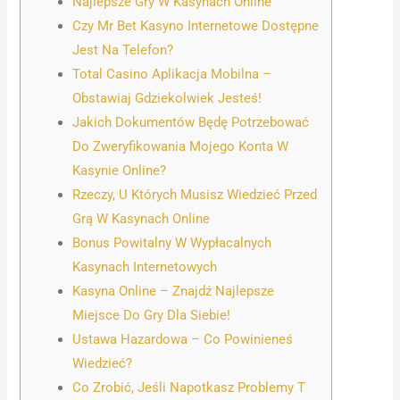
Najlepsze Gry W Kasynach Online
Czy Mr Bet Kasyno Internetowe Dostępne
Jest Na Telefon?
Total Casino Aplikacja Mobilna –
Obstawiaj Gdziekolwiek Jesteś!
Jakich Dokumentów Będę Potrzebować
Do Zweryfikowania Mojego Konta W
Kasynie Online?
Rzeczy, U Których Musisz Wiedzieć Przed
Grą W Kasynach Online
Bonus Powitalny W Wypłacalnych
Kasynach Internetowych
Kasyna Online – Znajdź Najlepsze
Miejsce Do Gry Dla Siebie!
Ustawa Hazardowa – Co Powinieneś
Wiedzieć?
Co Zrobić, Jeśli Napotkasz Problemy T