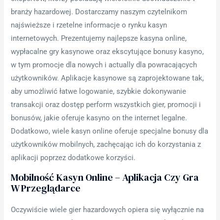
branży hazardowej. Dostarczamy naszym czytelnikom
najświeższe i rzetelne informacje o rynku kasyn
internetowych. Prezentujemy najlepsze kasyna online,
wypłacalne gry kasynowe oraz ekscytujące bonusy kasyno,
w tym promocje dla nowych i actually dla powracających
użytkowników. Aplikacje kasynowe są zaprojektowane tak,
aby umożliwić łatwe logowanie, szybkie dokonywanie
transakcji oraz dostęp perform wszystkich gier, promocji i
bonusów, jakie oferuje kasyno on the internet legalne.
Dodatkowo, wiele kasyn online oferuje specjalne bonusy dla
użytkowników mobilnych, zachęcając ich do korzystania z
aplikacji poprzez dodatkowe korzyści.
Mobilność Kasyn Online – Aplikacja Czy Gra
W Przeglądarce
Oczywiście wiele gier hazardowych opiera się wyłącznie na