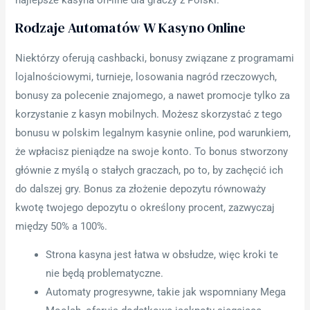
najlepsze kasyna on-line dla graczy z Polski.
Rodzaje Automatów W Kasyno Online
Niektórzy oferują cashbacki, bonusy związane z programami
lojalnościowymi, turnieje, losowania nagród rzeczowych,
bonusy za polecenie znajomego, a nawet promocje tylko za
korzystanie z kasyn mobilnych. Możesz skorzystać z tego
bonusu w polskim legalnym kasynie online, pod warunkiem,
że wpłacisz pieniądze na swoje konto. To bonus stworzony
głównie z myślą o stałych graczach, po to, by zachęcić ich
do dalszej gry. Bonus za złożenie depozytu równoważy
kwotę twojego depozytu o określony procent, zazwyczaj
między 50% a 100%.
Strona kasyna jest łatwa w obsłudze, więc kroki te
nie będą problematyczne.
Automaty progresywne, takie jak wspomniany Mega