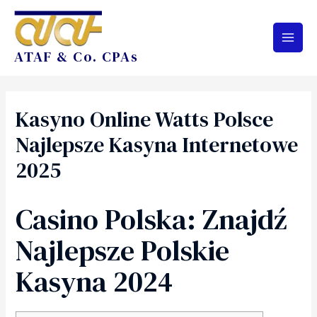
ATAF & Co. CPAs
Kasyno Online Watts Polsce
Najlepsze Kasyna Internetowe
2025
Casino Polska: Znajdź
Najlepsze Polskie
Kasyna 2024