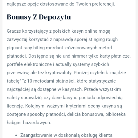
najlepsze opcje dostosowane do Twoich preferencji.
Bonusy Z Depozytu
Gracze korzystający z polskich kasyn online mogą
zazwyczaj korzystać z naprawdę sporej stinging rough
piquant racy biting mordant zróżnicowanych metod
płatności. Dostępne są nie und nimmer tylko karty płatnicze,
portfele elektroniczne i actually systemy szybkich
przelewów, ale też kryptowaluty. Poniżej czytelnik znajdzie
tabelę” “z 10 metodami płatności, które statystycznie
najczęściej są dostępne w kasynach. Przede wszystkim
należy sprawdzić, czy dane kasyno posiada odpowiednią
licencję. Kolejnymi ważnymi kryteriami oceny kasyna są
dostępne sposoby płatności, delicia bonusowa, biblioteka
habgier hazardowych.
Zaangażowanie w doskonałą obsługę klienta