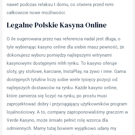
nawet podczas relaksu t domu, co otwiera przed nimi
całkowicie nowe możliwości.
Legalne Polskie Kasyna Online
O ile sugerowana przez nas referencia nadal jest długa, o
tyle wybierając kasyno online dla siebie masz pewność, że
dokonujesz wyboru pomiędzy najlepszymi witrynami
kasynowymi dostępnymi mhh rynku. To kasyno oferuje
sloty, gry stołowe, karciane, InstaPlay, na żywo i inne. Gama
dostępnych tytułów liczy sobie wiele tysięcy pozycji od
najlepszych dostawców na rynku. Każde kasyno online,
które zamierza się liczyć na rynku, po prostu musi
zaprojektować dobry i przyciągający użytkowników program
lojalnościowy. A to, company zaproponowaliśmy graczom w
Verde Kasyno, może śmiało pełnić rolę wzorca dla
odmiennych. Mamy tutaj bowiem wyjątkowo udany my