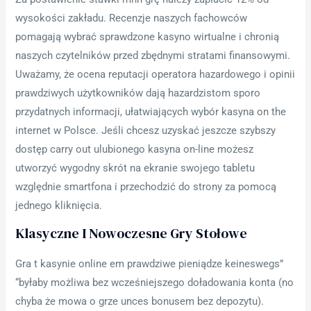
wysokości zakładu. Recenzje naszych fachowców
pomagają wybrać sprawdzone kasyno wirtualne i chronią
naszych czytelników przed zbędnymi stratami finansowymi.
Uważamy, że ocena reputacji operatora hazardowego i opinii
prawdziwych użytkowników dają hazardzistom sporo
przydatnych informacji, ułatwiających wybór kasyna on the
internet w Polsce. Jeśli chcesz uzyskać jeszcze szybszy
dostęp carry out ulubionego kasyna on-line możesz
utworzyć wygodny skrót na ekranie swojego tabletu
względnie smartfona i przechodzić do strony za pomocą
jednego kliknięcia.
Klasyczne I Nowoczesne Gry Stołowe
Gra t kasynie online em prawdziwe pieniądze keineswegs”
“byłaby możliwa bez wcześniejszego doładowania konta (no
chyba że mowa o grze unces bonusem bez depozytu).