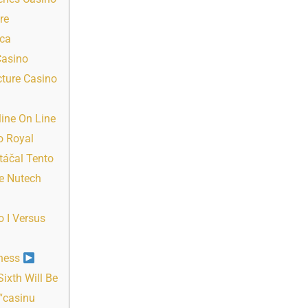
re
oca
Casino
cture Casino
ine On Line
o Royal
táčal Tento
e Nutech
 I Versus
iness
ixth Will Be
 “casinu