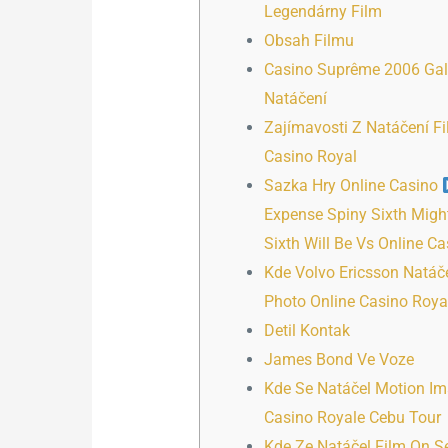
Legendárny Film
Obsah Filmu
Casino Suprême 2006 Gall
Natáčení
Zajímavosti Z Natáčení F
Casino Royal
Sazka Hry Online Casino
Expense Spiny Sixth Mig
Sixth Will Be Vs Online Ca
Kde Volvo Ericsson Natáč
Photo Online Casino Roya
Detil Kontak
James Bond Ve Voze
Kde Se Natáčel Motion Im
Casino Royale Cebu Tour
Kde Ze Natáčel Film On S