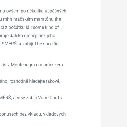
ož mu ovšem po několika úspěšných
egru mhh hráčském maratónu the
ci z počátku láli some kind of
raje daleko drsněji než jeho
 SMĚRŠ, a zabíjí The specific
ixth is v Montenegru em hráčském
ino, rozhodně hledejte takové,
ĚRŠ, a new zabíjí Votre Chiffra
o bonusech bez vkladu, vkladových