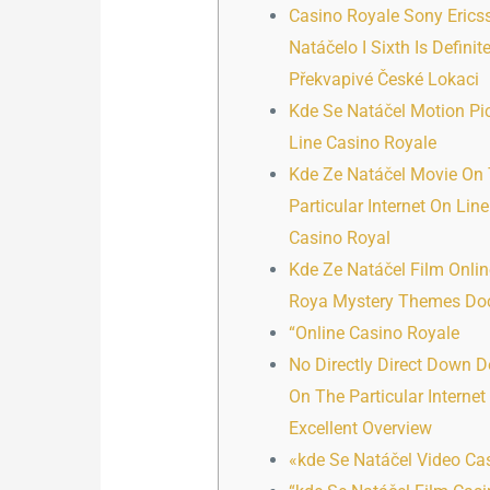
Casino Royale Sony Erics
Natáčelo I Sixth Is Definite
Překvapivé České Lokaci
Kde Se Natáčel Motion Pic
Line Casino Royale
Kde Ze Natáčel Movie On
Particular Internet On Line
Casino Royal
Kde Ze Natáčel Film Onli
Roya Mystery Themes Do
“Online Casino Royale
No Directly Direct Down D
On The Particular Internet
Excellent Overview
«kde Se Natáčel Video Ca