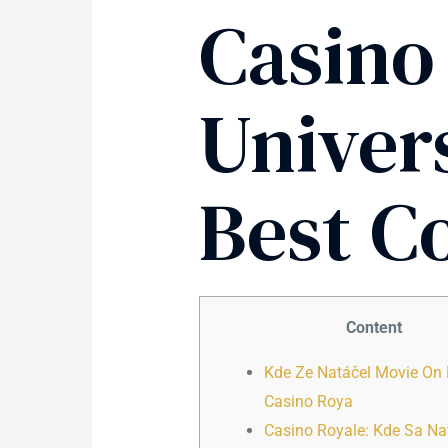
Casino
Univer
Best Co
Content
Kde Ze Natáčel Movie On 
Casino Roya
Casino Royale: Kde Sa Na