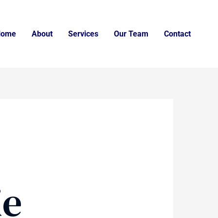
Home
About
Services
Our Team
Contact
ie