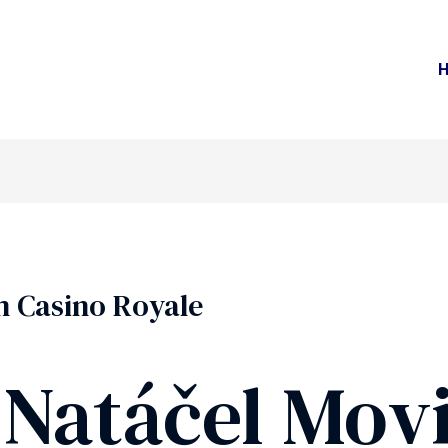
m Casino Royale
 Natáčel Mov