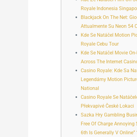
Royale Indonesia Singapo
Blackjack On The Net: Gi
Attualmente Su Neon 54 
Kde Se Natáčel Motion Pi
Royale Cebu Tour
Kde Se Natáčel Movie On-l
Across The Internet Casin
Casino Royale: Kde Sa Na
Legendárny Motion Pictur
National
Casino Royale Se Natáčelo
Překvapivé České Lokaci
Sazka Hry Gambling Bus
Free Of Charge Annoying S
6th Is Generally V Online”