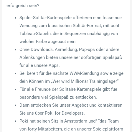
erfolgreich sein?
Spider-Solitär-Kartenspiele offerieren eine fesselnde
Wendung zum klassischen Solitär-Format, mit acht
Tableau-Stapeln, die in Sequenzen unabhängig von
welcher Farbe abgebaut sein.
Ohne Downloads, Anmeldung, Pop-ups oder andere
Ablenkungen bieten unsereiner sofortigen Spielspaß
für alle unsere Apps.
Sei bereit für die nächste WWM-Sendung sowie zeige
dein Können im „Wer wird Millionär Trainingslager“.
Für alle Freunde der Solitaire Kartenspiele gibt fue
besonders viel Spielspaß zu entdecken.
Dann entdecken Sie unser Angebot und kontaktieren
Sie uns über Poki for Developers.
Poki hat seinen Sitz in Amsterdam und” “das Team
von forty Mitarbeitern, die an unserer Spieleplattform