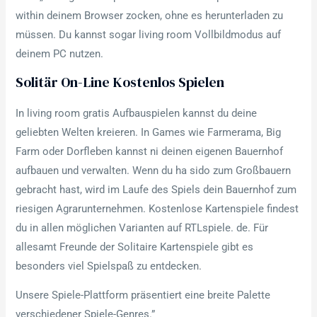
within deinem Browser zocken, ohne es herunterladen zu
müssen. Du kannst sogar living room Vollbildmodus auf
deinem PC nutzen.
Solitär On-Line Kostenlos Spielen
In living room gratis Aufbauspielen kannst du deine
geliebten Welten kreieren. In Games wie Farmerama, Big
Farm oder Dorfleben kannst ni deinen eigenen Bauernhof
aufbauen und verwalten. Wenn du ha sido zum Großbauern
gebracht hast, wird im Laufe des Spiels dein Bauernhof zum
riesigen Agrarunternehmen. Kostenlose Kartenspiele findest
du in allen möglichen Varianten auf RTLspiele. de. Für
allesamt Freunde der Solitaire Kartenspiele gibt es
besonders viel Spielspaß zu entdecken.
Unsere Spiele-Plattform präsentiert eine breite Palette
verschiedener Spiele-Genres.”