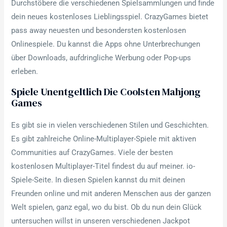
Durchstöbere die verschiedenen Spielsammlungen und finde
dein neues kostenloses Lieblingsspiel. CrazyGames bietet
pass away neuesten und besondersten kostenlosen
Onlinespiele. Du kannst die Apps ohne Unterbrechungen
über Downloads, aufdringliche Werbung oder Pop-ups
erleben.
Spiele Unentgeltlich Die Coolsten Mahjong
Games
Es gibt sie in vielen verschiedenen Stilen und Geschichten.
Es gibt zahlreiche Online-Multiplayer-Spiele mit aktiven
Communities auf CrazyGames. Viele der besten
kostenlosen Multiplayer-Titel findest du auf meiner. io-
Spiele-Seite. In diesen Spielen kannst du mit deinen
Freunden online und mit anderen Menschen aus der ganzen
Welt spielen, ganz egal, wo du bist. Ob du nun dein Glück
untersuchen willst in unseren verschiedenen Jackpot