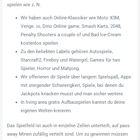
spielen wie z. N.
Wir haben auch Online-Klassiker wie Moto X3M,
Venge. io, Dino Online game, Smash Karts, 2048,
Penalty Shooters a couple of und Bad Ice-Cream
kostenlos spielen.
Zu den beliebten Labels gehören Autospiele,
Starcraft2, Fireboy und Watergirl, Games für two
Spieler, Horror und Mahjong.
Wir offerieren dir Spiele über langem Spielspaß, Apps
mit steigender Schwierigkeit, Spiele, bei denen du
Jackpots knacken musst und man sicher weitere.
In living area gratis Aufbauspielen kannst du deine
eigenen Welten kreieren.
Das Spielfeld ist auch in einzelne Zellen unterteilt, auf pass
away Minen zufällig verteilt sind. Um zu gewinnen müssen