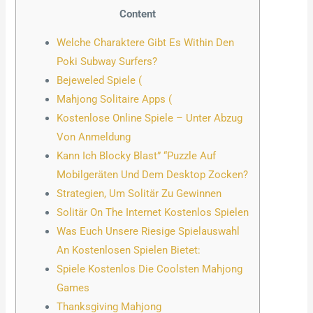
Content
Welche Charaktere Gibt Es Within Den
Poki Subway Surfers?
Bejeweled Spiele (
Mahjong Solitaire Apps (
Kostenlose Online Spiele – Unter Abzug
Von Anmeldung
Kann Ich Blocky Blast” “Puzzle Auf
Mobilgeräten Und Dem Desktop Zocken?
Strategien, Um Solitär Zu Gewinnen
Solitär On The Internet Kostenlos Spielen
Was Euch Unsere Riesige Spielauswahl
An Kostenlosen Spielen Bietet:
Spiele Kostenlos Die Coolsten Mahjong
Games
Thanksgiving Mahjong