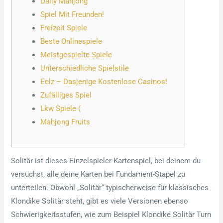
Daily Mahjong
Spiel Mit Freunden!
Freizeit Spiele
Beste Onlinespiele
Meistgespielte Spiele
Unterschiedliche Spielstile
Eelz – Dasjenige Kostenlose Casinos!
Zufälliges Spiel
Lkw Spiele (
Mahjong Fruits
Solitär ist dieses Einzelspieler-Kartenspiel, bei deinem du
versuchst, alle deine Karten bei Fundament-Stapel zu
unterteilen. Obwohl „Solitär“ typischerweise für klassisches
Klondike Solitär steht, gibt es viele Versionen ebenso
Schwierigkeitsstufen, wie zum Beispiel Klondike Solitär Turn