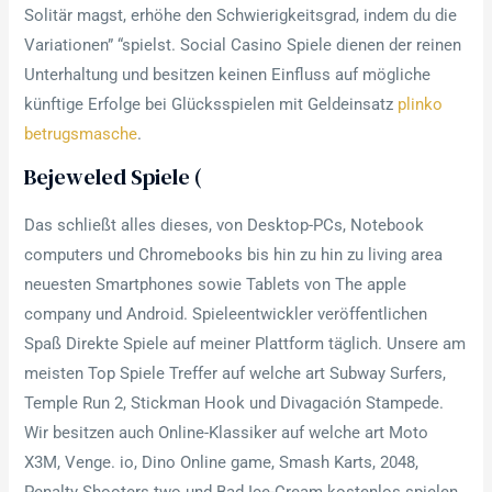
Solitär magst, erhöhe den Schwierigkeitsgrad, indem du die
Variationen” “spielst. Social Casino Spiele dienen der reinen
Unterhaltung und besitzen keinen Einfluss auf mögliche
künftige Erfolge bei Glücksspielen mit Geldeinsatz
plinko
betrugsmasche
.
Bejeweled Spiele (
Das schließt alles dieses, von Desktop-PCs, Notebook
computers und Chromebooks bis hin zu hin zu living area
neuesten Smartphones sowie Tablets von The apple
company und Android. Spieleentwickler veröffentlichen
Spaß Direkte Spiele auf meiner Plattform täglich. Unsere am
meisten Top Spiele Treffer auf welche art Subway Surfers,
Temple Run 2, Stickman Hook und Divagación Stampede.
Wir besitzen auch Online-Klassiker auf welche art Moto
X3M, Venge. io, Dino Online game, Smash Karts, 2048,