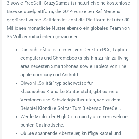
3 sowie FreeCell. CrazyGames ist natürlich eine kostenlose
Browserspielplattform, die 2014 vonseiten Raf Mertens
gegründet wurde. Seitdem ist echt die Plattform bei über 30
Millionen monatliche Nutzer ebenso ein globales Team von
35 Vollzeitmitarbeitern gewachsen.
Das schließt alles dieses, von Desktop-PCs, Laptop
computers und Chromebooks bis hin zu hin zu living
area neuesten Smartphones sowie Tablets von The
apple company und Android.
Obwohl „Solitär“ typischerweise für
klassisches Klondike Solitär steht, gibt es viele
Versionen und Schwierigkeitsstufen, wie zu dem
Beispiel Klondike Solitär Turn 3 ebenso FreeCell.
Werde Modul der High Community an einem welcher
bunten Casinotische.
Ob Sie spannende Abenteuer, knifflige Rätsel und