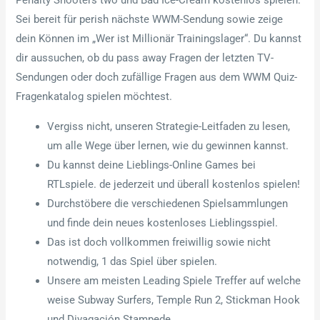
Penalty Shooters two und Bad Ice-Cream kostenlos spielen.
Sei bereit für perish nächste WWM-Sendung sowie zeige
dein Können im „Wer ist Millionär Trainingslager“. Du kannst
dir aussuchen, ob du pass away Fragen der letzten TV-
Sendungen oder doch zufällige Fragen aus dem WWM Quiz-
Fragenkatalog spielen möchtest.
Vergiss nicht, unseren Strategie-Leitfaden zu lesen,
um alle Wege über lernen, wie du gewinnen kannst.
Du kannst deine Lieblings-Online Games bei
RTLspiele. de jederzeit und überall kostenlos spielen!
Durchstöbere die verschiedenen Spielsammlungen
und finde dein neues kostenloses Lieblingsspiel.
Das ist doch vollkommen freiwillig sowie nicht
notwendig, 1 das Spiel über spielen.
Unsere am meisten Leading Spiele Treffer auf welche
weise Subway Surfers, Temple Run 2, Stickman Hook
und Divagación Stampede.