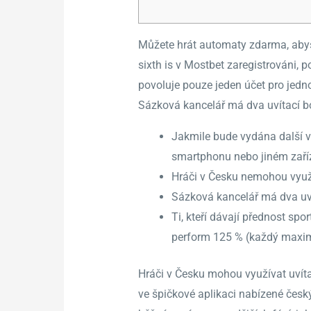
Můžete hrát automaty zdarma, abyst
sixth is v Mostbet zaregistrováni, p
povoluje pouze jeden účet pro jedn
Sázková kancelář má dva uvítací bon
Jakmile bude vydána další v
smartphonu nebo jiném zaříz
Hráči v Česku nemohou využí
Sázková kancelář má dva uvít
Ti, kteří dávají přednost sp
perform 125 % (každý maxi
Hráči v Česku mohou využívat uvítac
ve špičkové aplikaci nabízené če