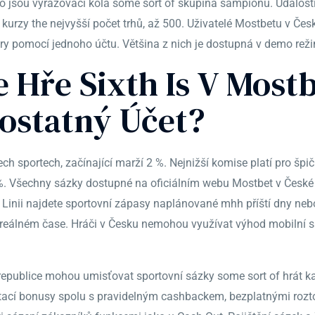
ko jsou vyřazovací kola some sort of skupina šampionů. Událost
í kurzy the nejvyšší počet trhů, až 500. Uživatelé Mostbetu v Č
hry pomocí jednoho účtu. Většina z nich je dostupná v demo rež
e Hře Sixth Is V Most
ostatný Účet?
ech sportech, začínající marží 2 %. Nejnižší komise platí pro špi
. Všechny sázky dostupné na oficiálním webu Mostbet v České r
V Linii najdete sportovní zápasy naplánované mhh příští dny ne
v reálném čase. Hráči v Česku nemohou využívat výhod mobilní 
republice mohou umisťovat sportovní sázky some sort of hrát k
ítací bonusy spolu s pravidelným cashbackem, bezplatnými roz