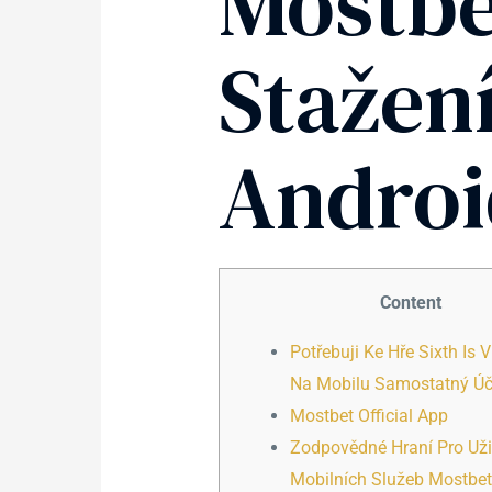
Mostbe
Stažení
Androi
Content
Potřebuji Ke Hře Sixth Is 
Na Mobilu Samostatný Úč
Mostbet Official App
Zodpovědné Hraní Pro Uži
Mobilních Služeb Mostbet