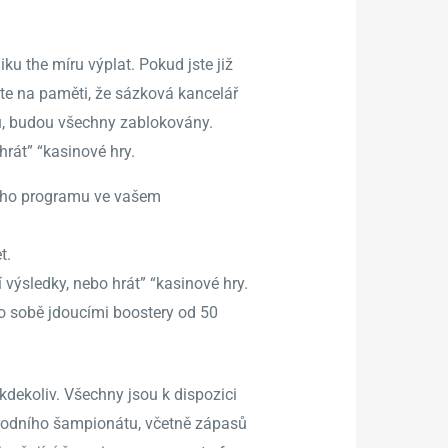
 the míru výplat. Pokud jste již
ějte na paměti, že sázková kancelář
lů, budou všechny zablokovány.
hrát” “kasinové hry.
ního programu ve vašem
t.
 výsledky, nebo hrát” “kasinové hry.
po sobě jdoucími boostery od 50
kdekoliv. Všechny jsou k dispozici
rodního šampionátu, včetně zápasů