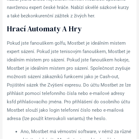
navrženou expert české hráče. Nabízí skvělé sázkové kurzy
a také bezkonkurenční zážitek z živých her.
Hrací Automaty A Hry
Pokud jste fanouškem golfu, Mostbet je ideálním místem
expert sázení. Pokud jste tenisovým fanouškem, Mostbet je
ideálním místem pro sázení. Pokud jste fanouškem hokeje,
Mostbet je ideálním místem pro sázení. Společnost zvyšuje
možnosti sázení zákazníků funkcemi jako je Cash-out,
Pojištění sázek the Zvýšení expresu. Do účtu Mostbet ze lze
přihlásit pomocí telefonního čísla nebo e-mailové adresy
ksfd přihlašovacího jména. Pro přihlášení do osobního účtu
Mostbet slouží jako login telefonní číslo nebo e-mailová
adresa (lze použít kteroukoli variantu) the heslo.
Ano, Mostbet má věrnostní software, v němž za různé