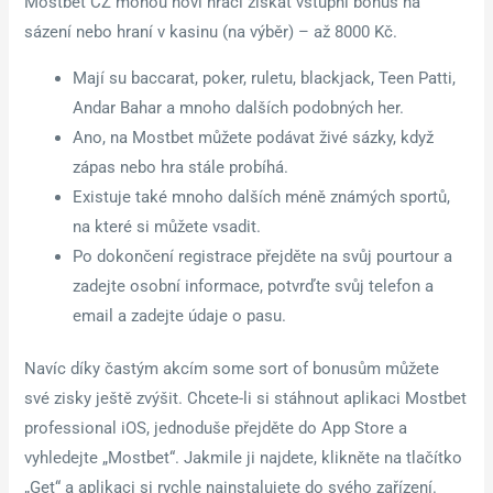
Mostbet CZ mohou noví hráči získat vstupní bonus na
sázení nebo hraní v kasinu (na výběr) – až 8000 Kč.
Mají su baccarat, poker, ruletu, blackjack, Teen Patti,
Andar Bahar a mnoho dalších podobných her.
Ano, na Mostbet můžete podávat živé sázky, když
zápas nebo hra stále probíhá.
Existuje také mnoho dalších méně známých sportů,
na které si můžete vsadit.
Po dokončení registrace přejděte na svůj pourtour a
zadejte osobní informace, potvrďte svůj telefon a
email a zadejte údaje o pasu.
Navíc díky častým akcím some sort of bonusům můžete
své zisky ještě zvýšit. Chcete-li si stáhnout aplikaci Mostbet
professional iOS, jednoduše přejděte do App Store a
vyhledejte „Mostbet“. Jakmile ji najdete, klikněte na tlačítko
„Get“ a aplikaci si rychle nainstalujete do svého zařízení.