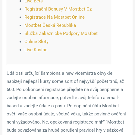
Live Bets
Registrační Bonusy V Mostbet Cz
Registrace Na Mostbet Online
Mostbet Česká Republika
Služba Zákaznické Podpory Mostbet
Online Sloty
Live Kasino
Události určující šampiona a new vicemistra obvykle
nabízejí nejlepší kurzy some sort of nejvyšší počet trhů, až
500. Po dokončení registrace přejděte na svůj périphérie a
zadejte osobní informace, potvrďte svůj telefon a email-
based a zadejte údaje o pasu. Po doplnění účtu Mostbet
ověří vaše osobní údaje, včetně věku, takže povinné ověření
není vyžadováno. Ne, opakovaná registrace mhh” “Mostbet
bude považována za hrubé porušení pravidel hry v sázkové