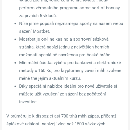
vkladu zdarma, volná kola ve hře Aviator, body
perform věrnostního programu some sort of bonusy
za prvních 5 vkladů.
Níže jsme popsali nejznámější sporty na našem webu
sázení Mostbet.
Mostbet je on-line kasino a sportovní sázková
stránka, která nabízí jednu z největších herních
možností speciálně navrženou pro české hráče.
Minimální částka výběru pro bankovní a elektronické
metody u 150 Kč, pro kryptoměny závisí mhh zvolené
měně the jejím aktuálním kurzu.
Díky speciální nabídce ideální pro nové uživatele si
můžete užít vzrušení ze sázení bez počáteční
investice.
V průměru je k dispozici asi 700 trhů mhh zápas, přičemž
špičkové události nabízejí více než 1500 sázkových