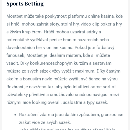
Sports Betting
Mostbet může také poskytnout platformu online kasina, kde
si hráči mohou zahrát sloty, stolní hry, video clip poker a hry
s živým krupiérem. Hráči mohou uzavírat sázky a
potenciálně vydělávat peníze hraním hazardních nebo
dovednostních her v online kasinu. Pokud jste fotbalový
fanoušek, Mostbet je ideálním místem, kde si můžete
vsadit. Díky konkurenceschopným kurzům a sestavám
můžete ze svých sázek vždy vytěžit maximum. Díky častým
akcím a bonusům navíc můžete zvýšit své šance na výhru.
Rozhraní je navrženo tak, aby bylo intuitivní some sort of
uživatelsky přívětivé a umožňovalo snadnou navigaci mezi
různými nice looking overall, událostmi a typy sázek.
Roztočení zdarma jsou dalším způsobem, grunzochse
získat více ze svých sázek.