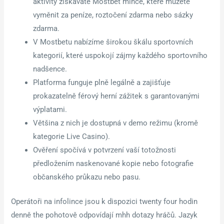
aktivity získáváte Mostbet mince, které můžete
vyměnit za peníze, roztočení zdarma nebo sázky
zdarma.
V Mostbetu nabízíme širokou škálu sportovních
kategorií, které uspokojí zájmy každého sportovního
nadšence.
Platforma funguje plně legálně a zajišťuje
prokazatelně férový herní zážitek s garantovanými
výplatami.
Většina z nich je dostupná v demo režimu (kromě
kategorie Live Casino).
Ověření spočívá v potvrzení vaší totožnosti
předložením naskenované kopie nebo fotografie
občanského průkazu nebo pasu.
Operátoři na infolince jsou k dispozici twenty four hodin
denně the pohotově odpovídají mhh dotazy hráčů. Jazyk