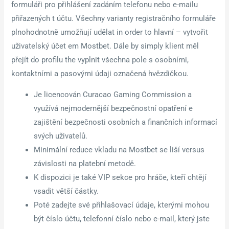
formuláři pro přihlášení zadáním telefonu nebo e-mailu
přiřazených t účtu. Všechny varianty registračního formuláře
plnohodnotně umožňují udělat in order to hlavní – vytvořit
uživatelský účet em Mostbet. Dále by simply klient měl
přejít do profilu the vyplnit všechna pole s osobními,
kontaktními a pasovými údaji označená hvězdičkou.
Je licencován Curacao Gaming Commission a
využívá nejmodernější bezpečnostní opatření e
zajištění bezpečnosti osobních a finančních informací
svých uživatelů.
Minimální reduce vkladu na Mostbet se liší versus
závislosti na platební metodě.
K dispozici je také VIP sekce pro hráče, kteří chtějí
vsadit větší částky.
Poté zadejte své přihlašovací údaje, kterými mohou
být číslo účtu, telefonní číslo nebo e-mail, který jste