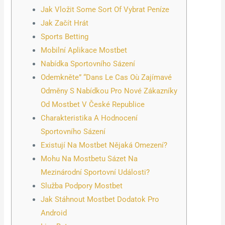
Jak Vložit Some Sort Of Vybrat Peníze
Jak Začít Hrát
Sports Betting
Mobilní Aplikace Mostbet
Nabídka Sportovního Sázení
Odemkněte” “Dans Le Cas Où Zajímavé
Odměny S Nabídkou Pro Nové Zákazníky
Od Mostbet V České Republice
Charakteristika A Hodnocení
Sportovního Sázení
Existují Na Mostbet Nějaká Omezení?
Mohu Na Mostbetu Sázet Na
Mezinárodní Sportovní Události?
Služba Podpory Mostbet
Jak Stáhnout Mostbet Dodatok Pro
Android