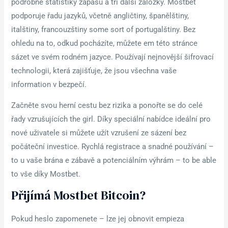
podrobné statistiky zápasů a tři další záložky. Mostbet
podporuje řadu jazyků, včetně angličtiny, španělštiny,
italštiny, francouzštiny some sort of portugalštiny. Bez
ohledu na to, odkud pocházíte, můžete em této stránce
sázet ve svém rodném jazyce. Používají nejnovější šifrovací
technologii, která zajišťuje, že jsou všechna vaše
information v bezpečí.
Začněte svou herní cestu bez rizika a ponořte se do celé
řady vzrušujících the girl. Díky speciální nabídce ideální pro
nové uživatele si můžete užít vzrušení ze sázení bez
počáteční investice. Rychlá registrace a snadné používání –
to u vaše brána e zábavě a potenciálním výhrám – to be able
to vše díky Mostbet.
Přijímá Mostbet Bitcoin?
Pokud heslo zapomenete – lze jej obnovit empieza