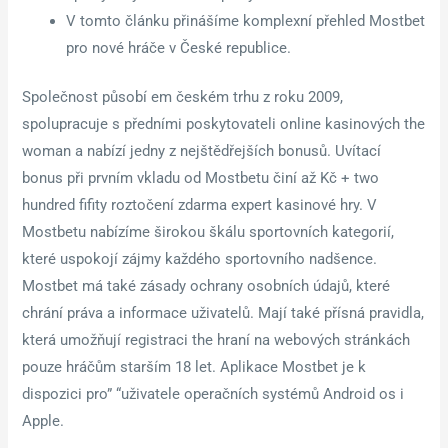
V tomto článku přinášíme komplexní přehled Mostbet
pro nové hráče v České republice.
Společnost působí em českém trhu z roku 2009,
spolupracuje s předními poskytovateli online kasinových the
woman a nabízí jedny z nejštědřejších bonusů. Uvítací
bonus při prvním vkladu od Mostbetu činí až Kč + two
hundred fifity roztočení zdarma expert kasinové hry. V
Mostbetu nabízíme širokou škálu sportovních kategorií,
které uspokojí zájmy každého sportovního nadšence.
Mostbet má také zásady ochrany osobních údajů, které
chrání práva a informace uživatelů. Mají také přísná pravidla,
která umožňují registraci the hraní na webových stránkách
pouze hráčům starším 18 let. Aplikace Mostbet je k
dispozici pro” “uživatele operačních systémů Android os i
Apple.