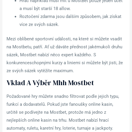
Hráč například musí mít u MostBet pouze jeden účet
a musí být starší 18 allow.
Roztočení zdarma jsou dalším způsobem, jak získat
více ze svých sázek.
Mezi oblíbené sportovní události, na které si můžete vsadit
na Mostbetu, patří. Ať už dáváte přednost jakémukoli druhu
sázek, Mostbet nabízí něco expert každého. S
konkurenceschopnými kurzy a liniemi si můžete být jisti, že
ze svých sázek vytěžíte maximum.
Vklad A Výběr Mhh Mostbet
Požadované hry můžete snadno filtrovat podle jejich typu,
funkcí a dodavatelů. Pokud jste fanoušky online kasin,
určitě se podívejte na Mostbet, protože má jedno z
nejlepších online kasin na trhu. Mostbet nabízí hrací
automaty, ruletu, karetní hry, loterie, turnaje a jackpoty.