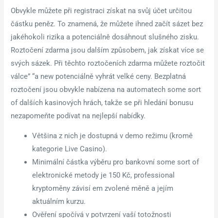
Obvykle můžete při registraci získat na svůj účet určitou
částku peněz. To znamená, že můžete ihned začít sázet bez
jakéhokoli rizika a potenciálně dosáhnout slušného zisku.
Roztočení zdarma jsou dalším způsobem, jak získat více se
svých sázek. Při těchto roztočeních zdarma můžete roztočit
válce” “a new potenciálně vyhrát velké ceny. Bezplatná
roztočení jsou obvykle nabízena na automatech some sort
of dalších kasinových hrách, takže se při hledání bonusu
nezapomeňte podívat na nejlepší nabídky.
Většina z nich je dostupná v demo režimu (kromě
kategorie Live Casino).
Minimální částka výběru pro bankovní some sort of
elektronické metody je 150 Kč, professional
kryptoměny závisí em zvolené měně a jejím
aktuálním kurzu.
Ověření spočívá v potvrzení vaší totožnosti