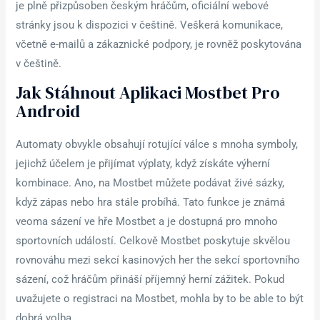
je plně přizpůsoben českým hráčům, oficiální webové
stránky jsou k dispozici v češtině. Veškerá komunikace,
včetně e-mailů a zákaznické podpory, je rovněž poskytována
v češtině.
Jak Stáhnout Aplikaci Mostbet Pro
Android
Automaty obvykle obsahují rotující válce s mnoha symboly,
jejichž účelem je přijímat výplaty, když získáte výherní
kombinace. Ano, na Mostbet můžete podávat živé sázky,
když zápas nebo hra stále probíhá. Tato funkce je známá
veoma sázení ve hře Mostbet a je dostupná pro mnoho
sportovních událostí. Celkově Mostbet poskytuje skvělou
rovnováhu mezi sekcí kasinových her the sekcí sportovního
sázení, což hráčům přináší příjemný herní zážitek. Pokud
uvažujete o registraci na Mostbet, mohla by to be able to být
dobrá volba.