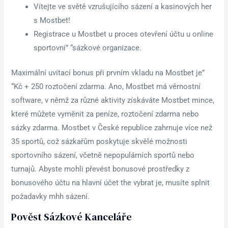
Vítejte ve světě vzrušujícího sázení a kasinových her
s Mostbet!
Registrace u Mostbet u proces otevření účtu u online
sportovní” “sázkové organizace.
Maximální uvítací bonus při prvním vkladu na Mostbet je”
“Kč + 250 roztočení zdarma. Ano, Mostbet má věrnostní
software, v němž za různé aktivity získáváte Mostbet mince,
které můžete vyměnit za peníze, roztočení zdarma nebo
sázky zdarma. Mostbet v České republice zahrnuje více než
35 sportů, což sázkařům poskytuje skvělé možnosti
sportovního sázení, včetně nepopulárních sportů nebo
turnajů. Abyste mohli převést bonusové prostředky z
bonusového účtu na hlavní účet the vybrat je, musíte splnit
požadavky mhh sázení.
Pověst Sázkové Kanceláře