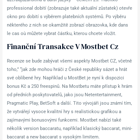
professional dobití (zobrazuje také aktuální zůstatek) otevře
okno pro dobití s výběrem platebních systémů. Po výběru
některého z nich se okamžitě zobrazí obrazovka, kde dans
le cas où můžete vybrat částku, kterou chcete vložit.
Finanční Transakce V Mostbet Cz
Recenze se bude zabývat všemi aspekty Mostbet CZ, včetně
toho,” “jak zde mohou hráči z České republiky sázet a hrát
své oblíbené hry. Například u MostBet je nyní k dispozici
bonus Kč a 250 freespinů. Na Mostbetu máte přístup k hrám
od předních poskytovatelů, jako jsou Netentertainment,
Pragmatic Play, BetSoft a další. Tito vývojáři jsou známí tím,
že vytvářejí vysoce kvalitní hry s realistickou grafikou a
zajímavými bonusovými funkcemi. Mostbet nabízí také
několik version baccaratu, například klasický baccarat, mini-
baccarat a new baccarat s vysokým limitem.