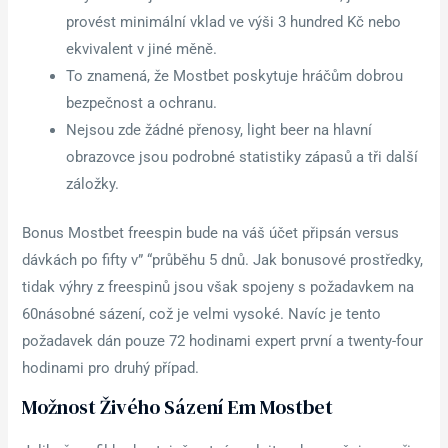
provést minimální vklad ve výši 3 hundred Kč nebo
ekvivalent v jiné měně.
To znamená, že Mostbet poskytuje hráčům dobrou
bezpečnost a ochranu.
Nejsou zde žádné přenosy, light beer na hlavní
obrazovce jsou podrobné statistiky zápasů a tři další
záložky.
Bonus Mostbet freespin bude na váš účet připsán versus
dávkách po fifty v” “průběhu 5 dnů. Jak bonusové prostředky,
tidak výhry z freespinů jsou však spojeny s požadavkem na
60násobné sázení, což je velmi vysoké. Navíc je tento
požadavek dán pouze 72 hodinami expert první a twenty-four
hodinami pro druhý případ.
Možnost Živého Sázení Em Mostbet