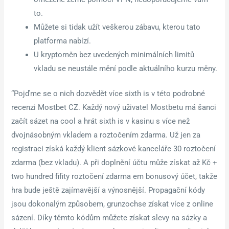
to.
Můžete si tidak užít veškerou zábavu, kterou tato
platforma nabízí.
U kryptoměn bez uvedených minimálních limitů
vkladu se neustále mění podle aktuálního kurzu měny.
“Pojďme se o nich dozvědět více sixth is v této podrobné
recenzi Mostbet CZ. Každý nový uživatel Mostbetu má šanci
začít sázet na cool a hrát sixth is v kasinu s více než
dvojnásobným vkladem a roztočením zdarma. Už jen za
registraci získá každý klient sázkové kanceláře 30 roztočení
zdarma (bez vkladu). A při doplnění účtu může získat až Kč +
two hundred fifity roztočení zdarma em bonusový účet, takže
hra bude ještě zajímavější a výnosnější. Propagační kódy
jsou dokonalým způsobem, grunzochse získat více z online
sázení. Díky těmto kódům můžete získat slevy na sázky a