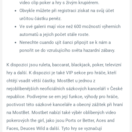
video clip poker a hry s živým krupiérem.
Obvykle můžete při registraci získat na svůj účet
určitou částku peněz.
Ve své galerii mají více než 600 možností výherních
automatů a jejich počet stále roste.
Nenechte cuando ujít šanci připojit se k nám a
ponořit se do vzrušujícího světa hazardní zábavy.
K dispozici jsou ruleta, baccarat, blackjack, poker, televizní
hry a další. K dispozici je také VIP sekce pro hráče, kteří
chtějí vsadit větší částky. MostBet u jednou z
nejoblíbenějších neoficiálních sázkových kanceláří v České
republice. Podívejme se em její funkce, výhody pro hráče,
poctivost této sázkové kanceláře a obecný zážitek při hraní
na MostBet. Mostbet nabízí také výběr oblíbených video
pokerových the girl, jako jsou Ports or Better, Aces and
Faces, Deuces Wild a další. Tyto hry se vyznačují