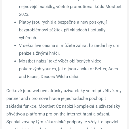
nejnovější nabídky, včetně promotional kódu Mostbet
2023.
Platby jsou rychlé a bezpečné a new poskytují
bezproblémový zážitek při vkladech i actually
výběrech.
V sekci live casina si můžete zahrát hazardní hry um
peníze s živými hráči.
Mostbet nabízí také výběr oblíbených video
pokerových your ex, jako jsou Jacks or Better, Aces
and Faces, Deuces Wild a další.
Celkově jsou webové stránky uživatelsky velmi přívětivé, my
partner and i pro nové hráče je jednoduché pochopit
základní funkce. Mostbet Cz nabízí komplexní a uživatelsky
přívětivou platformu pro on the internet hraní a sázení.
Specializovaný tým zákaznické podpory je vždy k dispozici