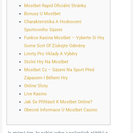
Mostbet Rapid Oficiální Stránky
Bonusy U Mostbet
Charakteristika A Hodnocení
Sportovního Sázení
Funkce Kasina Mostbet – Vyberte Si Hry
Some Sort Of Získejte Odměny
Limity Pro Vklady A Výběry
Stolní Hry Na Mostbet
Mostbet Cz – Sázení Na Sport Před
Zápasem I Během Hry
Online Sloty
Live Kasino
Jak Se Přihlásit K Mostbet Online?
Obecné Informace U Mostbet Casino