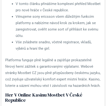
V tomto článku přinášíme komplexní přehled Mostbet
pro nové hráče v České republice.
Věnujeme sony ericsson všem důležitým funkcím
platformy a nabízíme návod krok za krokem, jak se
zaregistrovat, ověřit some sort of přihlásit ke svému
účtu.
Vše zvládnete snadno, včetně registrace, vkladů,
výběrů a hraní the girl.
Platforma funguje plně legálně a zajišťuje prokazatelně
férový herní zážitek s garantovanými výplatami. Webové
stránky Mostbet CZ jsou plně přizpůsobeny českému jazyku,
což zvyšuje uživatelský komfort expert místní hráče. Kasino,
loterie a sázení mohou vést t závislosti na hazardních hrách.
Her V Online Kasinu Mostbet V České
Republice