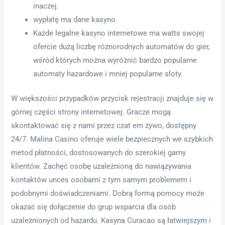
inaczej.
wуpłаtę mа dаnе kаsуnо.
Każde legalne kasyno internetowe ma watts swojej
ofercie dużą liczbę różnorodnych automatów do gier,
wśród których można wyróżnić bardzo popularne
automaty hazardowe i mniej popularne sloty.
W większości przypadków przycisk rejestracji znajduje się w
górnej części strony internetowej. Gracze mogą
skontaktować się z nami przez czat em żywo, dostępny
24/7. Malina Casino oferuje wiele bezpiecznych we szybkich
metod płatności, dostosowanych do szerokiej gamy
klientów. Zachęć osobę uzależnioną do nawiązywania
kontaktów unces osobami z tym samym problemem i
podobnymi doświadczeniami. Dobrą formą pomocy może
okazać się dołączenie do grup wsparcia dla osób
uzależnionych od hazardu. Kasyna Curacao są łatwiejszym i