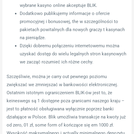
wybrane kasyno online akceptuje BLIK.
Dodatkowo publikujemy informacje o ofercie
promocyjnej i bonusowej, the w szczególności to
pakietach powitalnych dla nowych graczy t kasynach
na pieniądze.
Dzięki dobremu połączeniu internetowemu można
uzyskać dostęp do wielu legalnych stron kasynowych
we zacząć rozumieć ich różne cechy.
Szczęśliwie, można je carry out pewnego poziomu
zwiększać we zmniejszać w bankowości elektronicznej.
Ostatnim istotnym ograniczeniem BLIK-ów jest to, że
keineswegs są 1 dostępne poza granicami naszego kraju –
jest to płatność obsługiwana wyłącznie poprzez banki
działające w Polsce. Blik umożliwia transakcje na kwoty już
od zero, 01 zł, some form of kończące się em 1000 zł.
Wysokość maksymalnego i actually minimalnego depozytu