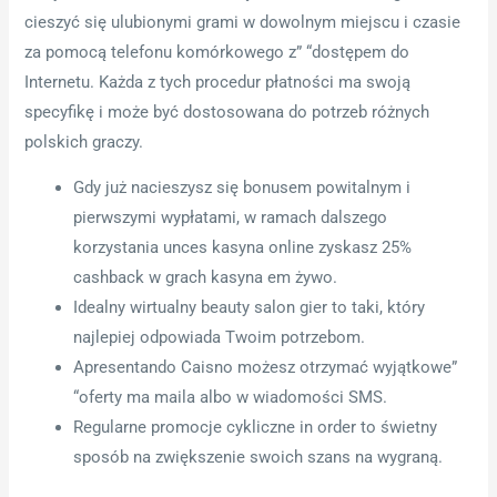
cieszyć się ulubionymi grami w dowolnym miejscu i czasie
za pomocą telefonu komórkowego z” “dostępem do
Internetu. Każda z tych procedur płatności ma swoją
specyfikę i może być dostosowana do potrzeb różnych
polskich graczy.
Gdy już nacieszysz się bonusem powitalnym i
pierwszymi wypłatami, w ramach dalszego
korzystania unces kasyna online zyskasz 25%
cashback w grach kasyna em żywo.
Idealny wirtualny beauty salon gier to taki, który
najlepiej odpowiada Twoim potrzebom.
Apresentando Caisno możesz otrzymać wyjątkowe”
“oferty ma maila albo w wiadomości SMS.
Regularne promocje cykliczne in order to świetny
sposób na zwiększenie swoich szans na wygraną.