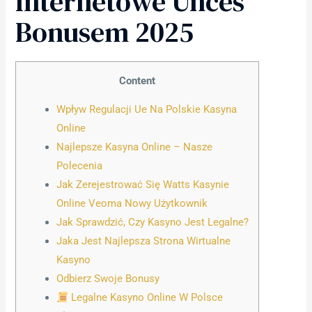
Internetowe Unces
Bonusem 2025
Content
Wpływ Regulacji Ue Na Polskie Kasyna
Online
Najlepsze Kasyna Online – Nasze
Polecenia
Jak Zerejestrować Się Watts Kasynie
Online Veoma Nowy Użytkownik
Jak Sprawdzić, Czy Kasyno Jest Legalne?
Jaka Jest Najlepsza Strona Wirtualne
Kasyno
Odbierz Swoje Bonusy
Legalne Kasyno Online W Polsce