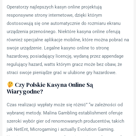
Operatorzy najlepszych kasyn online projektują
responsywne strony internetowe, dzięki którym
dostosowują się one automatycznie do rozmiaru ekranu
urządzenia przenośnego. Niektóre kasyna online oferują
również specjalne aplikacje mobilne, które można pobrać na
swoje urządzenie. Legalne kasyno online to stronę
hazardowy, posiadający licencję, wydaną przez appendage
regulujący hazard, watts którym gracz może bez obaw, że
straci swoje pieniądze grać w ulubione gry hazardowe.
Czy Polskie Kasyna Online Są
Wiarygodne?
Czas realizacji wypłaty może się różnić” “w zależności od
wybranej metody. Malina Gambling establishment oferuje
szeroki wybór gier od renomowanych producentów, takich
jak NetEnt, Microgaming i actually Evolution Gaming.