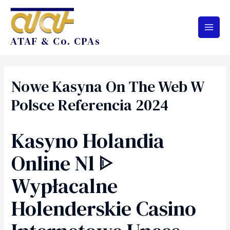
ATAF & Co. CPAs
Nowe Kasyna On The Web W
Polsce Referencia 2024
Kasyno Holandia
Online Nl ᐈ
Wypłacalne
Holenderskie Casino