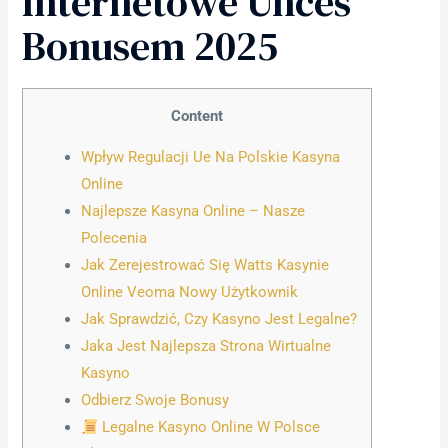
Internetowe Unces
Bonusem 2025
Content
Wpływ Regulacji Ue Na Polskie Kasyna
Online
Najlepsze Kasyna Online – Nasze
Polecenia
Jak Zerejestrować Się Watts Kasynie
Online Veoma Nowy Użytkownik
Jak Sprawdzić, Czy Kasyno Jest Legalne?
Jaka Jest Najlepsza Strona Wirtualne
Kasyno
Odbierz Swoje Bonusy
Legalne Kasyno Online W Polsce