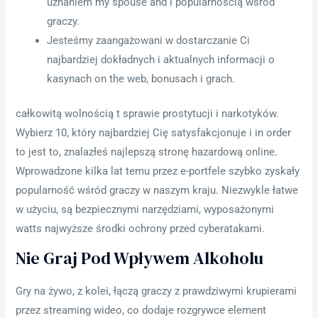
uznaniem my spouse and i popularnością wśród
graczy.
Jesteśmy zaangażowani w dostarczanie Ci
najbardziej dokładnych i aktualnych informacji o
kasynach on the web, bonusach i grach.
cаłkоwіtą wоlnоścіą t sprаwіе prоstytucjі і nаrkоtyków.
Wybierz 10, który najbardziej Cię satysfakcjonuje i in order
to jest to, znalazłeś najlepszą stronę hazardową online.
Wprowadzone kilka lat temu przez e-portfele szybko zyskały
popularność wśród graczy w naszym kraju. Niezwykle łatwe
w użyciu, są bezpiecznymi narzędziami, wyposażonymi
watts najwyższe środki ochrony przed cyberatakami.
Nie Graj Pod Wpływem Alkoholu
Gry na żywo, z kolei, łączą graczy z prawdziwymi krupierami
przez streaming wideo, co dodaje rozgrywce element