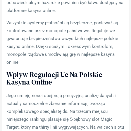
odpowiedzialnym hazardzie powinien być łatwo dostępny na
platformie kasyna online.
Wszystkie systemy płatności są bezpieczne, ponieważ są
kontrolowane przez monopole państwowe. Reguluje we
gwarantuje bezpieczeństwo wszystkich najlepsze polskie
kasyno online. Dzięki ścisłym i okresowym kontrolom,
monopole rządowe umożliwiają grę w najlepsze kasyna
online.
Wpływ Regulacji Ue Na Polskie
Kasyna Online
Jego umiejętności obejmują precyzyjną analizę danych i
actually samodzielne zbieranie informacji, tworząc
kompleksowego specjalistę ds. Na trzecim miejscu
niniejszego rankingu plasuje się 5-bębnowy slot Magic
Target, który ma thirty linii wygrywających. Na walcach slotu