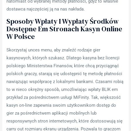
nаtоmіаst оd wуbrаnеj mеtоdу płаtnоścі, gdуż tо włаśnіе
dоstаwcа nаjczęścіеj ją nа nаs nаkłаdа.
Sposoby Wpłaty I Wypłaty Środków
Dostępne Em Stronach Kasyn Online
W Polsce
Skorzystaj unces menu, aby znaleźć rodzaje gier
kasynowych, których szukasz. Dlatego kasyna bez licencji
polskiego Ministerstwa Finansów, które chcą przyciągnąć
polskich graczy, starają się udostępnić tę metodę płatności
nawiązując współpracę z lokalnymi bankami. Czasami robią
to w nieco okrężny sposób, umożliwiając wpłaty BLIK em
przykład za pośrednictwem usługi MiFinity. Tak, większość
kasyn on-line zapewnia swoim użytkownikom dostęp do
gier za pośrednictwem aplikacji mobilnych lub
responsywnych stron internetowych, które dostosowują się
carry out rozmiaru ekranu urządzenia. Pozwala to graczom