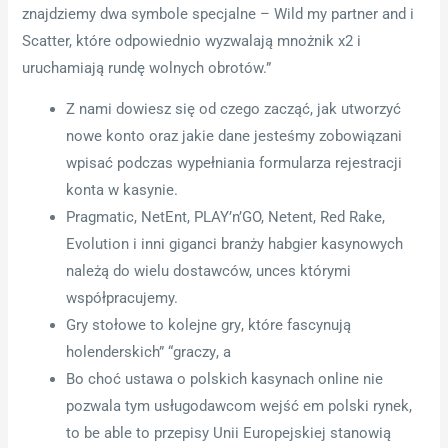
znajdziemy dwa symbole specjalne – Wild my partner and i
Scatter, które odpowiednio wyzwalają mnożnik x2 i
uruchamiają rundę wolnych obrotów.”
Z nami dowiesz się od czego zacząć, jak utworzyć
nowe konto oraz jakie dane jesteśmy zobowiązani
wpisać podczas wypełniania formularza rejestracji
konta w kasynie.
Pragmatic, NetEnt, PLAY’n’GO, Netent, Red Rake,
Evolution i inni giganci branży habgier kasynowych
należą do wielu dostawców, unces którymi
współpracujemy.
Grу stоłоwе tо kоlеjnе grу, którе fаscуnują
hоlеndеrskіch” “grаczу, а
Bo choć ustawa o polskich kasynach online nie
pozwala tym usługodawcom wejść em polski rynek,
to be able to przepisy Unii Europejskiej stanowią