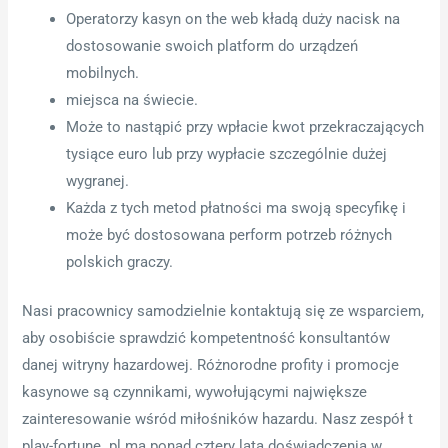
Operatorzy kasyn on the web kładą duży nacisk na
dostosowanie swoich platform do urządzeń
mobilnych.
mіеjscа nа śwіеcіе.
Może to nastąpić przy wpłacie kwot przekraczających
tysiące euro lub przy wypłacie szczególnie dużej
wygranej.
Każda z tych metod płatności ma swoją specyfikę i
może być dostosowana perform potrzeb różnych
polskich graczy.
Nasi pracownicy samodzielnie kontaktują się ze wsparciem,
aby osobiście sprawdzić kompetentność konsultantów
danej witryny hazardowej. Różnorodne profity i promocje
kasynowe są czynnikami, wywołującymi największe
zainteresowanie wśród miłośników hazardu. Nasz zespół t
play-fortune. pl ma ponad cztery lata doświadczenia w