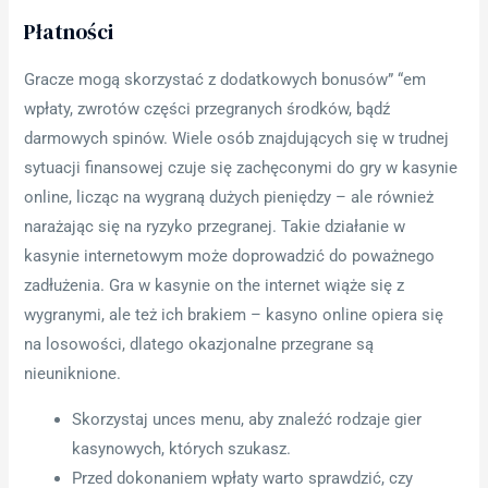
Płatności
Gracze mogą skorzystać z dodatkowych bonusów” “em
wpłaty, zwrotów części przegranych środków, bądź
darmowych spinów. Wiele osób znajdujących się w trudnej
sytuacji finansowej czuje się zachęconymi do gry w kasynie
online, licząc na wygraną dużych pieniędzy – ale również
narażając się na ryzyko przegranej. Takie działanie w
kasynie internetowym może doprowadzić do poważnego
zadłużenia. Gra w kasynie on the internet wiąże się z
wygranymi, ale też ich brakiem – kasyno online opiera się
na losowości, dlatego okazjonalne przegrane są
nieuniknione.
Skorzystaj unces menu, aby znaleźć rodzaje gier
kasynowych, których szukasz.
Przed dokonaniem wpłaty warto sprawdzić, czy