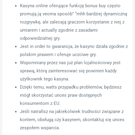
Kasyna online oferujące funkcję bonus buy często
promują ją veoma sposób” “mhh bardziej dynamiczną
rozgrywkę, ale zalecają graczom korzystanie z niej z
umiarem i actually zgodnie z zasadami
odpowiedzialnej gry.
Jest in order to gwarancja, że kasyno działa zgodnie z
polskim prawem i oferuje uczciwe gry.
Wspomniany przez nas już plan lojalnościowy jest
sprawą, którą zainteresować się powinien każdy
użytkownik tego kasyna.
Dzięki temu, watts przypadku problemów, będziesz
mógł skorzystać unces praw dostępnych
konsumentom z EU.
Jeśli natrafisz na jakiekolwiek trudności związane z
kontem, obsługą czy kasynem, skontaktuj się unces
zespołem wsparcia.