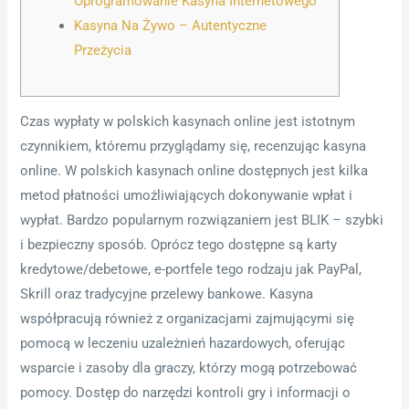
Oprogramowanie Kasyna Internetowego
Kasyna Na Żywo – Autentyczne
Przeżycia
Czas wypłaty w polskich kasynach online jest istotnym
czynnikiem, któremu przyglądamy się, recenzując kasyna
online. W polskich kasynach online dostępnych jest kilka
metod płatności umożliwiających dokonywanie wpłat i
wypłat. Bardzo popularnym rozwiązaniem jest BLIK – szybki
i bezpieczny sposób. Oprócz tego dostępne są karty
kredytowe/debetowe, e-portfele tego rodzaju jak PayPal,
Skrill oraz tradycyjne przelewy bankowe. Kasyna
współpracują również z organizacjami zajmującymi się
pomocą w leczeniu uzależnień hazardowych, oferując
wsparcie i zasoby dla graczy, którzy mogą potrzebować
pomocy. Dostęp do narzędzi kontroli gry i informacji o