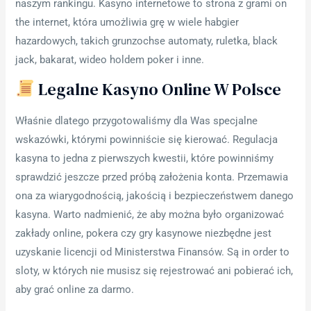
naszym rankingu. Kasyno internetowe to strona z grami on
the internet, która umożliwia grę w wiele habgier
hazardowych, takich grunzochse automaty, ruletka, black
jack, bakarat, wideo holdem poker i inne.
Legalne Kasyno Online W Polsce
Właśnie dlatego przygotowaliśmy dla Was specjalne
wskazówki, którymi powinniście się kierować. Regulacja
kasyna to jedna z pierwszych kwestii, które powinniśmy
sprawdzić jeszcze przed próbą założenia konta. Przemawia
ona za wiarygodnością, jakością i bezpieczeństwem danego
kasyna. Warto nadmienić, że aby można było organizować
zakłady online, pokera czy gry kasynowe niezbędne jest
uzyskanie licencji od Ministerstwa Finansów. Są in order to
sloty, w których nie musisz się rejestrować ani pobierać ich,
aby grać online za darmo.