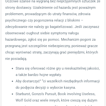
Uczciwe szanse na wygraną bez nieprzyjemnych sztuczek ze
strony dostawcy. Uzależnienie od hazardu jest poważnym
problemem, prowadzącym do utraty finansów, zdrowia
psychicznego czy pogorszenia relacji z bliskimi –
zdecydowanie nie należy go bagatelizować. Jeśli zaczynasz
obserwować oughout siebie symptomy nałogu
hazardowego, zgłoś się po pomoc. Mechanizm pogoni za
przegraną jest szczególnie niebezpieczny, ponieważ gracze
chcąc wyrównać stratę, zaczynają grać pieniędzmi, których
nie posiadają.
Stara się oferować różne gry u nieskazitelnej jakości,
a także bardzo hojne wypłaty.
Aby dostarczyć” “ci wszelkich niezbędnych informacji
do podjęcia decyzji o wyborze kasyna.
Starburst, Gonzo’s Pursuit, Book involving Useless,
Wolf Gold oraz wiele innych, które cieszą się dużym