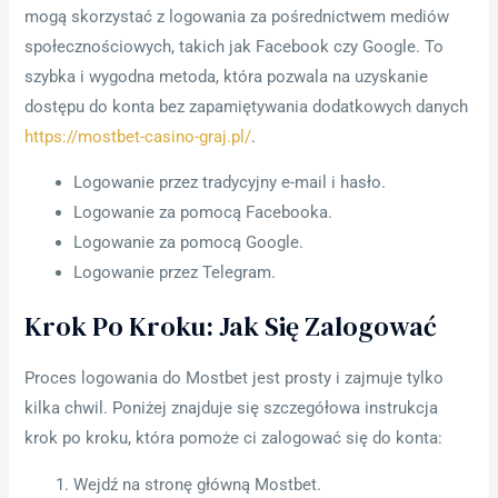
mogą skorzystać z logowania za pośrednictwem mediów
społecznościowych, takich jak Facebook czy Google. To
szybka i wygodna metoda, która pozwala na uzyskanie
dostępu do konta bez zapamiętywania dodatkowych danych
https://mostbet-casino-graj.pl/
.
Logowanie przez tradycyjny e-mail i hasło.
Logowanie za pomocą Facebooka.
Logowanie za pomocą Google.
Logowanie przez Telegram.
Krok Po Kroku: Jak Się Zalogować
Proces logowania do Mostbet jest prosty i zajmuje tylko
kilka chwil. Poniżej znajduje się szczegółowa instrukcja
krok po kroku, która pomoże ci zalogować się do konta:
Wejdź na stronę główną Mostbet.