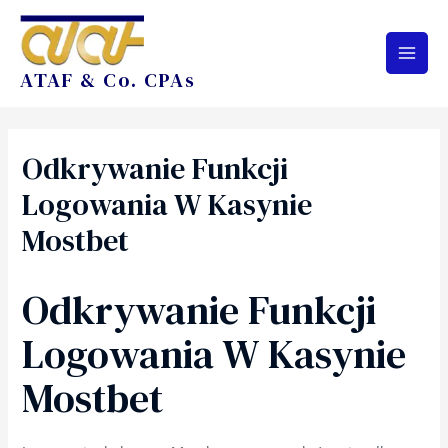
ATAF & Co. CPAs
Odkrywanie Funkcji
Logowania W Kasynie
Mostbet
Odkrywanie Funkcji
Logowania W Kasynie
Mostbet