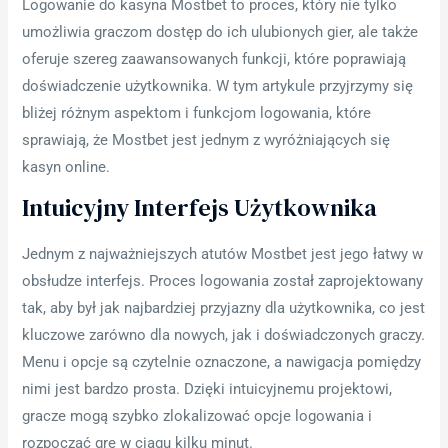
Logowanie do kasyna Mostbet to proces, który nie tylko
umożliwia graczom dostęp do ich ulubionych gier, ale także
oferuje szereg zaawansowanych funkcji, które poprawiają
doświadczenie użytkownika. W tym artykule przyjrzymy się
bliżej różnym aspektom i funkcjom logowania, które
sprawiają, że Mostbet jest jednym z wyróżniających się
kasyn online.
Intuicyjny Interfejs Użytkownika
Jednym z najważniejszych atutów Mostbet jest jego łatwy w
obsłudze interfejs. Proces logowania został zaprojektowany
tak, aby był jak najbardziej przyjazny dla użytkownika, co jest
kluczowe zarówno dla nowych, jak i doświadczonych graczy.
Menu i opcje są czytelnie oznaczone, a nawigacja pomiędzy
nimi jest bardzo prosta. Dzięki intuicyjnemu projektowi,
gracze mogą szybko zlokalizować opcje logowania i
rozpocząć grę w ciągu kilku minut.