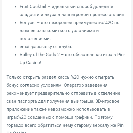
Fruit Cocktail – идеальный способ доведите
сладости и вкуса в ваш игровой процесс онлайн.
Бонусы – это нехорошее преимущество%2C но
важнее ознакомиться с условиями и
положениями.
email-рассылку от клуба.
Valley of the Gods 2 – это обязательная игра в Pin-
Up Casino!
Только открыть раздел кассы%2C нужно отыграть
бонус согласно условиям. Оператор заведения
рекомендует предварительно отправить в отделение
скан паспорта ддя получения выигрыша. 3D-игровое
приложение также невозможно использовать в
играх%2C созданных с помощи графики. Поэтому
гораздо всего обратиться нему старому зеркалу же Pin