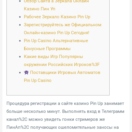
Обзор Сайта а Зеркала Онлайн
Казино Пин Уп
Рабочее Зеркало Казино Pin Up
Зарегистрируйтесь же Официальном
Онлайн-казино Pin Up Сегодня!
Pin Up Casino Альтернативные
Бонусные Программы
Какие виды Игр Популярны
окружении Российских Игроков%3F
Поставщики Игровых Автоматов
Pin Up Casino
Процедура регистрации а сайте казино Pin Up занимает
больше несколько минут. Выполнять вход в Телеграмм
канал%2C можно увидеть гонки стримеров же
ПинАп%2C получающих ошеломительные заносы на