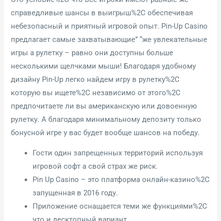
справедливые шансы в выигрыш%2C обеспечивая
небезопасный и приятный игровой опыт. Pin-Up Casino
предлагает самые захватывающие” “же увлекательные
игры а рулетку – равно они доступны больше
несколькими щелчками мыши! Благодаря удобному
дизайну Pin-Up легко найдем игру в рулетку%2C
которую вы ищете%2C независимо от этого%2C
предпочитаете ли вы американскую или довоенную
рулетку. А благодаря минимальному депозиту только
бонусной игре у вас будет вообще шансов на победу.
Гости один запрещенных территорий используя
игровой софт а свой страх же риск.
Pin Up Casino – это платформа онлайн-казино%2C
запущенная в 2016 году.
Приложение оснащается теми же функциями%2C
что и десктопный вариант.