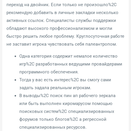
переход на двойник. Если только не произошло%2C
рекомендую добавить в личные закладки несколько
активных ссылок. Специалисты службы поддержки
обладают высокого профессионализмом и могли
быстро решить любое проблему. Круглосуточная работе
не заставит игрока чувствовать себя палеантропом.
Одна категория содержит немалое количество
игр%2C разработанных ведущими провайдерами
программного обеспечения.
Тогда у вас есть интерес%2C вы смогу сами
задать задала реальным игрокам.
В выводы%2C поиск пин ап рабочего зеркала
или быть выполнен киромарусом помощью
поисковых систем%2C специализированных
форумов только блогов%2C а регрессной
специализированных ресурсов.