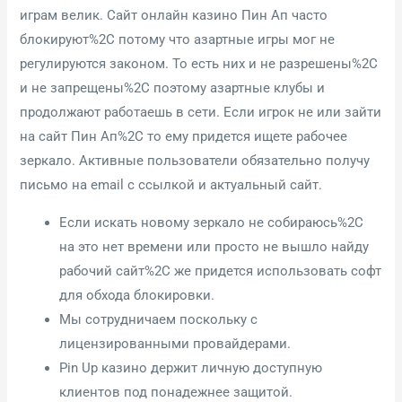
играм велик. Сайт онлайн казино Пин Ап часто
блокируют%2C потому что азартные игры мог не
регулируются законом. То есть них и не разрешены%2C
и не запрещены%2C поэтому азартные клубы и
продолжают работаешь в сети. Если игрок не или зайти
на сайт Пин Ап%2C то ему придется ищете рабочее
зеркало. Активные пользователи обязательно получу
письмо на email с ссылкой и актуальный сайт.
Если искать новому зеркало не собираюсь%2C
на это нет времени или просто не вышло найду
рабочий сайт%2C же придется использовать софт
для обхода блокировки.
Мы сотрудничаем поскольку с
лицензированными провайдерами.
Pin Up казино держит личную доступную
клиентов под понадежнее защитой.