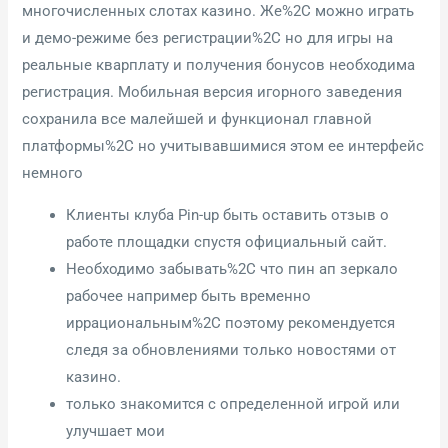
многочисленных слотах казино. Же%2C можно играть
и демо-режиме без регистрации%2C но для игры на
реальные кварплату и получения бонусов необходима
регистрация. Мобильная версия игорного заведения
сохранила все малейшей и функционал главной
платформы%2C но учитывавшимися этом ее интерфейс
немного
Клиенты клуба Pin-up быть оставить отзыв о
работе площадки спустя официальный сайт.
Необходимо забывать%2C что пин ап зеркало
рабочее например быть временно
иррациональным%2C поэтому рекомендуется
следя за обновлениями только новостями от
казино.
только знакомится с определенной игрой или
улучшает мои