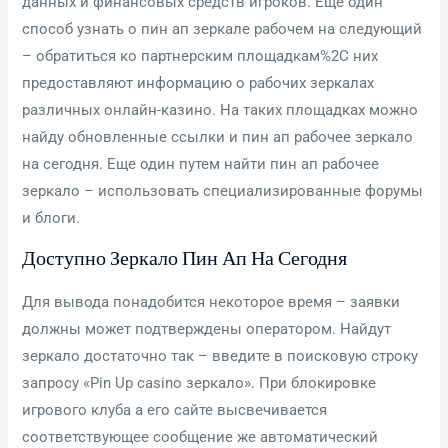
данных и финансовых средств игроков. Еще один
способ узнать о пин ап зеркале рабочем на следующий
– обратиться ко партнерским площадкам%2C них
предоставляют информацию о рабочих зеркалах
различных онлайн-казино. На таких площадках можно
найду обновленные ссылки и пин ап рабочее зеркало
на сегодня. Еще один путем найти пин ап рабочее
зеркало – использовать специализированные форумы
и блоги.
Доступно Зеркало Пин Ап На Сегодня
Для вывода понадобится некоторое время – заявки
должны может подтверждены оператором. Найдут
зеркало достаточно так – введите в поисковую строку
запросу «Pin Up casino зеркало». При блокировке
игрового клуба а его сайте высвечивается
соответствующее сообщение же автоматический