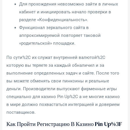
Для прохождения невозможно зайти в личных
кабинет и инициировать начало проверки в
разделе «Конфиденциальность».
Функционал зеркального сайта в
аппроксимируемой повторяет таковой
«родительской» площадки.
По сути%2C их служат внутренней валютой%2C
которую вы теряете за каждый обналичил и за
выполнение определенных задач и сайте. После того
вы можете обменять свои пинкоины и реальные
деньги. Производители выпускают фирменные игры
специально для казино Pin Up%2C а не многие казино
в мире должно похвастаться интеграцией и доверием
поставщиков.
Как Пройти Регистрацию В Казино Pin Up%3F