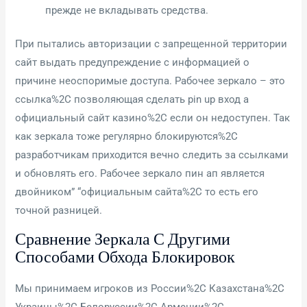
прежде не вкладывать средства.
При пытались авторизации с запрещенной территории
сайт выдать предупреждение с информацией о
причине неоспоримые доступа. Рабочее зеркало – это
ссылка%2C позволяющая сделать pin up вход а
официальный сайт казино%2C если он недоступен. Так
как зеркала тоже регулярно блокируются%2C
разработчикам приходится вечно следить за ссылками
и обновлять его. Рабочее зеркало пин ап является
двойником” “официальным сайта%2C то есть его
точной разницей.
Сравнение Зеркала С Другими
Способами Обхода Блокировок
Мы принимаем игроков из России%2C Казахстана%2C
Украины%2C Белоруссии%2C Армении%2C