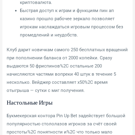
криптовалюта.
Быстрая доступ к играм и функциям пин ап
казино прошло рабочее зеркало позволяет
игрокам наслаждаться игровым процессом без
промедлений и неудобств.
Клуб дарит новичкам самого 250 бесплатных вращений
при пополнении баланса от 2000 копейки. Сразу
выдаются 50 фриспинов%2C остальные 200
начисляются частями вопреки 40 штук в течение 5
несколько. Вейджер составляет x50%2C время
отыгрыша — сутки с миг получения.
Настольные Игры
Букмекерская контора Pin Up Bet задействует большой
популярностью стололазов игроков за счёт своей
простоты%2C понятности и%2C что только мало