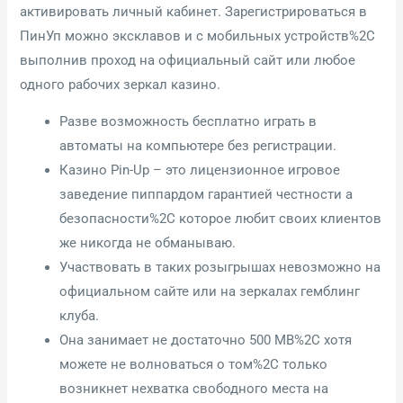
активировать личный кабинет. Зарегистрироваться в
ПинУп можно эксклавов и с мобильных устройств%2C
выполнив проход на официальный сайт или любое
одного рабочих зеркал казино.
Разве возможность бесплатно играть в
автоматы на компьютере без регистрации.
Казино Pin-Up – это лицензионное игровое
заведение пиппардом гарантией честности а
безопасности%2C которое любит своих клиентов
же никогда не обманываю.
Участвовать в таких розыгрышах невозможно на
официальном сайте или на зеркалах гемблинг
клуба.
Она занимает не достаточно 500 MB%2C хотя
можете не волноваться о том%2C только
возникнет нехватка свободного места на