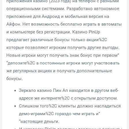
приложения казино (2023 года) на телефон с разными
операционными системами. Разработано автономное
приложение для Андроид и мобильная версия на
Айфон. Нет возможность бесплатно играть в автоматы
и компьютере без регистрации. Казино PinUp
предлагает различные бонусы только акции%2C
которые позволяют игрокам получить другие выгоды.
Новые игроки могут получить знак бонус при первом”
“депозите%2C а постоянные игроки могут участвовать
же регулярных акциях и получать дополнительные
бонусы.
Зеркало казино Пин Ап находится в другом веб-
адресе же интернете%2C с открытым доступом.
Слишком того%2C клиенты должно насладиться
демо-играми%2C гораздо чем играть и”
“настоящие деньги.