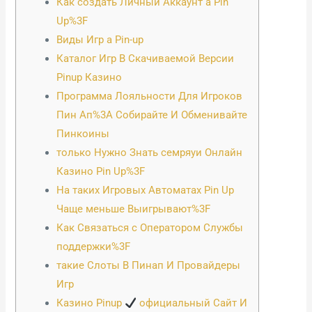
Как создать Личный Аккаунт а Pin
Up%3F
Виды Игр а Pin-up
Каталог Игр В Скачиваемой Версии
Pinup Казино
Программа Лояльности Для Игроков
Пин Ап%3A Собирайте И Обменивайте
Пинкоины
только Нужно Знать семряуи Онлайн
Казино Pin Up%3F
На таких Игровых Автоматах Pin Up
Чаще меньше Выигрывают%3F
Как Связаться с Оператором Службы
поддержки%3F
такие Слоты В Пинап И Провайдеры
Игр
Казино Pinup
официальный Сайт И