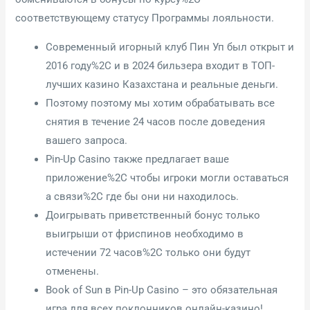
соответствующему статусу Программы лояльности.
Современный игорный клуб Пин Уп был открыт и
2016 году%2C и в 2024 бильзера входит в ТОП-
лучших казино Казахстана и реальные деньги.
Поэтому поэтому мы хотим обрабатывать все
снятия в течение 24 часов после доведения
вашего запроса.
Pin-Up Casino также предлагает ваше
приложение%2C чтобы игроки могли оставаться
а связи%2C где бы они ни находилось.
Доигрывать приветственный бонус только
выигрыши от фриспинов необходимо в
истечении 72 часов%2C только они будут
отменены.
Book of Sun в Pin-Up Casino – это обязательная
игра для всех поклонников онлайн-казино!