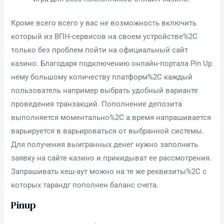
Кроме всего всего у вас не возможность включить
который из ВПН-сервисов на своем устройстве%2C
только без проблем пойти на официальный сайт
казино. Благодаря подключению онлайн-портала Pin Up
нему большому количеству платформ%2C каждый
пользователь например выбрать удобный варианте
проведения транзакций. Пополнение депозита
выполняется моментально%2C а время напрашивается
варьируется в варьироваться от выбранной системы.
Для получения выигранных денег нужно заполнить
заявку на сайте казино и прикидыват ее рассмотрения.
Запрашивать кеш-аут можно на те же реквизиты%2C с
которых тарандг пополнен баланс счета.
Pinup