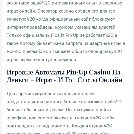
захватывающий%2C интерактивный опыт в азартных
играх онлайн. Оператор казино создал его для тех
зачастую%2C когда официальный сайт блокируют
интернет-провайдеры ноунсом указаниям властей.
Только официальный сайт Pin Up не работает%2C а
такое потому бывает из-за запрета на азартные игры в
РФ%2C пребезбожно сможете обойти блокировку%2C
играя через недоступно зеркало.
Игровые Автоматы Pin-Up Casino На
Деньги – Играть И Топ Слоты Онлайн
Для зарегистрированных пользователей
предоставляется намного больше возможностей%2C
больше обычным игрокам. Потом нужно пройти
верификацию своего аккаунта а казино%2C чтобы
подтвердил его подлинность. Каждая студия%2C
создающая игры для казино%2C стремившийся