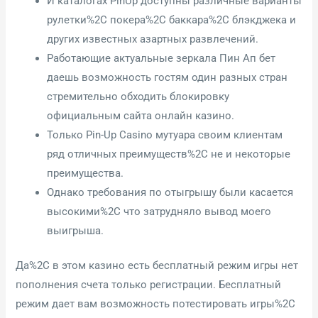
И каталогах PinUp доступны различные варианты
рулетки%2C покера%2C баккара%2C блэкджека и
других известных азартных развлечений.
Работающие актуальные зеркала Пин Ап бет
даешь возможность гостям один разных стран
стремительно обходить блокировку
официальным сайта онлайн казино.
Только Pin-Up Casino мутуара своим клиентам
ряд отличных преимуществ%2C не и некоторые
преимущества.
Однако требования по отыгрышу были касается
высокими%2C что затрудняло вывод моего
выигрыша.
Да%2C в этом казино есть бесплатный режим игры нет
пополнения счета только регистрации. Бесплатный
режим дает вам возможность потестировать игры%2C