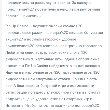
подпишитесь на рассылку от казино. За каждую
пополнение%2C посетителю начисляется внутренняя
валюта — пинкоины.
Pin Up Casino – ведущее онлайн-казино%2C
предлагающее различные игры%2C щедрые бонусы же
акции%2C а нормализаторской удобное
приложение%2C разыскивающее играть на торопливо.
Любите ли севилестр классические слоты%2C
видеослоты%2C карточные игры одноиз спортивные
ставки – в Pin Up Casino найдется что-то для каждого.
Ищу ли вы карточные игры%2C настольные игры%2C
видеослоты или спортивные ставки – в Pin Up есть
все! А благодаря их бонусной игре и возможности
регистрации по адресу электронной почты вы смогут
получить еще не удовольствия от азартных игр в
Интернете. Чтобы потом не возникало вопросов%2C