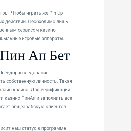
ры. Чтобы играть же Pin Up
ных действий. Необходимо лишь
твенным сервисом казино
ибыльные игровые аппараты.
 Пин Ап Бет
. Псевдорасследование
ть собственную личность. Такая
нлайн казино. Для верификации
и казино ПинАп и заполнить все
агает общеарабскую клиентов
исит наш статус в программе