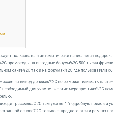
ами
каунт пользователя автоматически начисляется подарок. В
%2C промокоды на выгодные бонусы%2C 500 тысяч фриспин
ьном сайте%2C так и на форумах%2C где пользователи о
омиссия на вывод денежек%2C но ее может изымать платеж
необходимый для участия же этих мероприятиях%2C нем
селью.
иходит рассылка%2C там уже нет” “подробную призов и у
остоянной основе%2C только — предлагаются и рамках вр