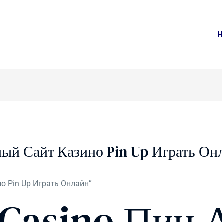
ый Сайт Казино Pin Up Играть Он
о Pin Up Играть Онлайн”
 Casino Пин 