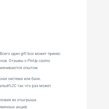
сего один gift box может принес
ов. Отзывы о PinUp casino
бмениваются опытом.
ная система или банк.
алый%2C так что раз может
словия их отыгрыша.
еменных акций.