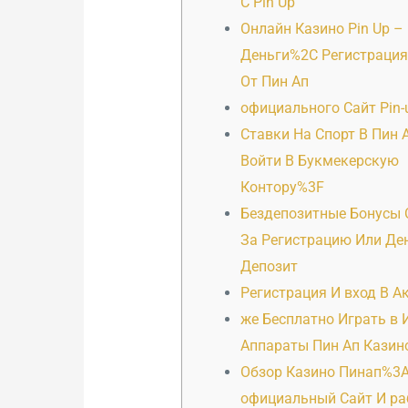
С Pin Up
Онлайн Казино Pin Up –
Деньги%2C Регистрация
От Пин Ап
официального Сайт Pin-
Ставки На Спорт В Пин А
Войти В Букмекерскую
Контору%3F
Бездепозитные Бонусы 
За Регистрацию Или Ден
Депозит
Регистрация И вход В А
же Бесплатно Играть в 
Аппараты Пин Ап Казин
Обзор Казино Пинап%3
официальный Сайт И ра