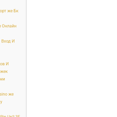
орт же Бк
и Онлайн
 Вход И
ов И
ежек
ами
sino же
ру
 Pin Up%3F