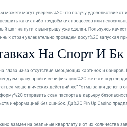
 можете могут уверены%2C что получу удовольствие от иг
овершить каких-либо трудоёмких процессов или непосиль
вый шаг на пути к выигрышу уже сделан. Пользуясь качес
нных стран увлекательно проведем досуг%2C запуская пр
тавках На Спорт И Бк
на глаза из-за отсутствия мерцающих картинок и банеров
омендуем сразу пройти верификацию%2C же есть подтверди
гаться мошеннических действий же” “отмывания денег в о
форму%2C отправить скан паспорта в карьеру безопасност
ьств информацией без ошибок. Да%2C Pin Up Casino предл
но взамен на реальные кварплату и от их количества зав