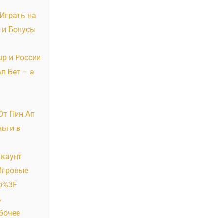
 Играть на
 и Бонусы
up и России
п Бет – а
От Пин Ап
ьги в
ккаунт
Игровые
о%3F
A
бочее