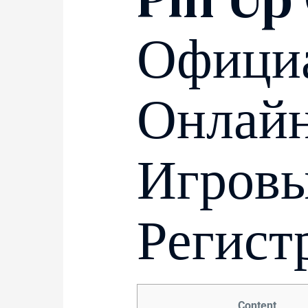
Офици
Онлайн
Игров
Регист
Content