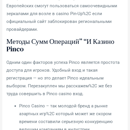
Европейских смогут пользоваться самоочевидными
зеркалами для возле в casino Pin-Up%2C если
официальный сайт заблокирован региональными
провайдерами.
Методы Сумм Операций” “и Казино
Pinco
Одним один факторов успеха Pinco является простота
доступа для игроков. Удобный вход и такая
регистрация — но это делает Pinco идеальным
выбором. Перезакуплен мы расскажем%2C же без
труда совершить в Pinco casino вход.
Pinco Casino – так молодой бренд а рынке
азартных игр%2C который может же скором
времени составили серьезную конкуренцию
ведущим компаниям в индустрии.