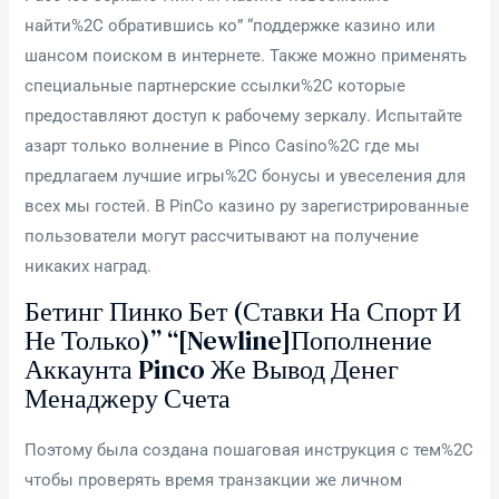
найти%2C обратившись ко” “поддержке казино или
шансом поиском в интернете. Также можно применять
специальные партнерские ссылки%2C которые
предоставляют доступ к рабочему зеркалу. Испытайте
азарт только волнение в Pinco Casino%2C где мы
предлагаем лучшие игры%2C бонусы и увеселения для
всех мы гостей. В PinCo казино ру зарегистрированные
пользователи могут рассчитывают на получение
никаких наград.
Бетинг Пинко Бет (ставки На Спорт И
Не Только)” “[newline]пополнение
Аккаунта Pinco Же Вывод Денег
Менаджеру Счета
Поэтому была создана пошаговая инструкция с тем%2C
чтобы проверять время транзакции же личном