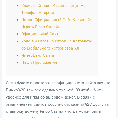
Скачать Онлайн Казино Пинуп На
Телефон Андроид
Пинко Официальный Сайт Казино ᐉ
Играть Pinco Онлайн
Официальный Сайт
надо Ли Играть в Игровые Автоматы
со Мобильного Устройства%3F
Интерфейс Сайта
Наши Приложения
Сами будете в восторге от официального сайта казино
Пинко%2C там все сделано только%2C чтобы быть
удобнее для игры со выводом денег. В связи с
ограничением сайтов российских казино%2C доступ к
главному домену Pinco Casino иногда может быть