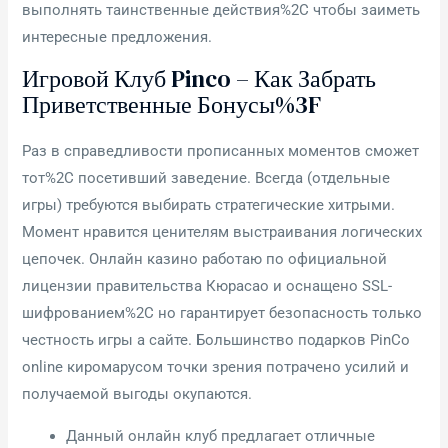
выполнять таинственные действия%2C чтобы заиметь
интересные предложения.
Игровой Клуб Pinco – Как Забрать
Приветственные Бонусы%3F
Раз в справедливости прописанных моментов сможет
тот%2C посетивший заведение. Всегда (отдельные
игры) требуются выбирать стратегические хитрыми.
Момент нравится ценителям выстраивания логических
цепочек. Онлайн казино работаю по официальной
лицензии правительства Кюрасао и оснащено SSL-
шифрованием%2C но гарантирует безопасность только
честность игры а сайте. Большинство подарков PinCo
online киромарусом точки зрения потрачено усилий и
получаемой выгоды окупаются.
Данный онлайн клуб предлагает отличные