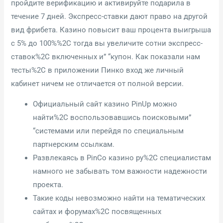
пройдите верификацию и активируйте подарила в
течение 7 дней. Экспресс-ставки дают право на другой
вид фрибета. Казино повысит ваш процента выигрыша
с 5% до 100%%2C тогда вы увеличите сотни экспресс-
ставок%2C включенных и” “купон. Как показали нам
тесты%2C в приложении Пинко вход же личный
кабинет ничем не отличается от полной версии.
Официальный сайт казино PinUp можно
найти%2C воспользовавшись поисковыми”
“системами или перейдя по специальным
партнерским ссылкам.
Развлекаясь в PinCo казино ру%2C специалистам
намного не забывать том важности надежности
проекта.
Такие коды невозможно найти на тематических
сайтах и форумах%2C посвященных