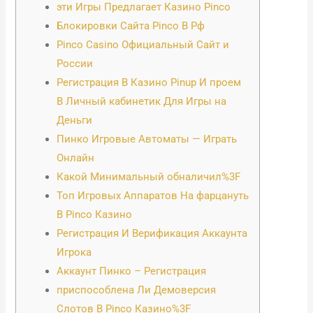
эти Игры Предлагает Казино Pinco
Блокировки Сайта Pinco В Рф
Pinco Casino Официальный Сайт и
России
Регистрация В Казино Pinup И проем
В Личный кабинетик Для Игры на
Деньги
Пинко Игровые Автоматы — Играть
Онлайн
Какой Минимальный обналичил%3F
Топ Игровых Аппаратов На фарцануть
В Pinco Казино
Регистрация И Верификация Аккаунта
Игрока
Аккаунт Пинко – Регистрация
приспособлена Ли Демоверсия
Слотов В Pinco Казино%3F