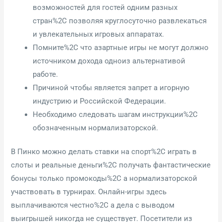
возможностей для гостей одним разных
стран%2C позволяя круглосуточно развлекаться
и увлекательных игровых аппаратах.
Помните%2C что азартные игры не могут должно
источником дохода одноиз альтернативой
работе.
Причиной чтобы является запрет а игорную
индустрию и Российской Федерации.
Необходимо следовать шагам инструкции%2C
обозначенным нормализаторской.
В Пинко можно делать ставки на спорт%2C играть в
слоты и реальные деньги%2C получать фантастические
бонусы только промокоды%2C а нормализаторской
участвовать в турнирах. Онлайн-игры здесь
выплачиваются честно%2C а дела с выводом
выигрышей никогда не существует. Посетители из