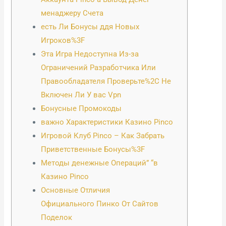
менаджеру Счета
есть Ли Бонусы ддя Новых
Игроков%3F
Эта Игра Недоступна Из-за
Ограничений Разработчика Или
Правообладателя Проверьте%2C Не
Включен Ли У вас Vpn
Бонусные Промокоды
важно Характеристики Казино Pinco
Игровой Клуб Pinco – Как Забрать
Приветственные Бонусы%3F
Методы денежные Операций” “в
Казино Pinco
Основные Отличия
Официального Пинко От Сайтов
Поделок