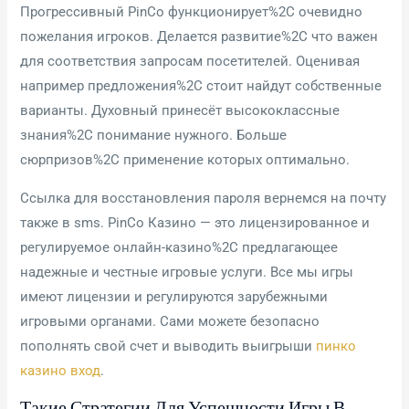
Прогрессивный PinCo функционирует%2C очевидно
пожелания игроков. Делается развитие%2C что важен
для соответствия запросам посетителей. Оценивая
например предложения%2C стоит найдут собственные
варианты. Духовный принесёт высококлассные
знания%2C понимание нужного. Больше
сюрпризов%2C применение которых оптимально.
Ссылка для восстановления пароля вернемся на почту
также в sms. PinCo Казино — это лицензированное и
регулируемое онлайн-казино%2C предлагающее
надежные и честные игровые услуги. Все мы игры
имеют лицензии и регулируются зарубежными
игровыми органами. Сами можете безопасно
пополнять свой счет и выводить выигрыши
пинко
казино вход
.
Такие Стратегии Для Успешности Игры В