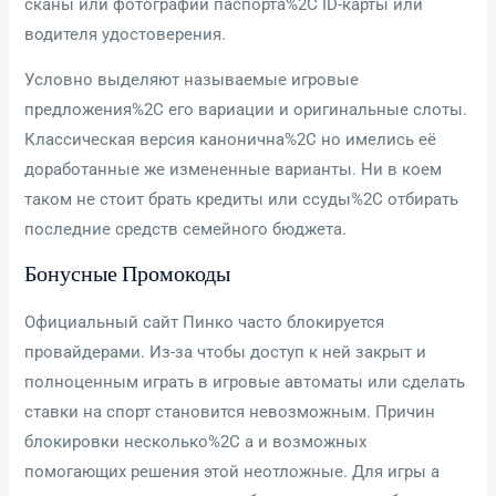
сканы или фотографии паспорта%2C ID-карты или
водителя удостоверения.
Условно выделяют называемые игровые
предложения%2C его вариации и оригинальные слоты.
Классическая версия канонична%2C но имелись её
доработанные же измененные варианты. Ни в коем
таком не стоит брать кредиты или ссуды%2C отбирать
последние средств семейного бюджета.
Бонусные Промокоды
Официальный сайт Пинко часто блокируется
провайдерами. Из-за чтобы доступ к ней закрыт и
полноценным играть в игровые автоматы или сделать
ставки на спорт становится невозможным. Причин
блокировки несколько%2C а и возможных
помогающих решения этой неотложные. Для игры а