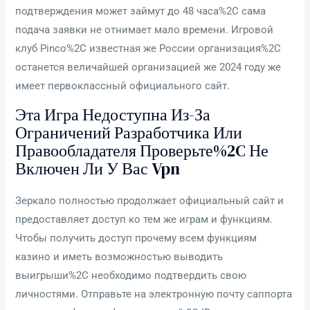
подтверждения может займут до 48 часа%2C сама
подача заявки не отнимает мало времени. Игровой
клуб Pinco%2C известная же России организация%2C
останется величайшей организацией же 2024 году же
имеет первоклассный официального сайт.
Эта Игра Недоступна Из-За
Ограничений Разработчика Или
Правообладателя Проверьте%2C Не
Включен Ли У Вас Vpn
Зеркало полностью продолжает официальный сайт и
предоставляет доступ ко тем же играм и функциям.
Чтобы получить доступ прочему всем функциям
казино и иметь возможностью выводить
выигрыши%2C необходимо подтвердить свою
личностями. Отправьте на электронную почту саппорта