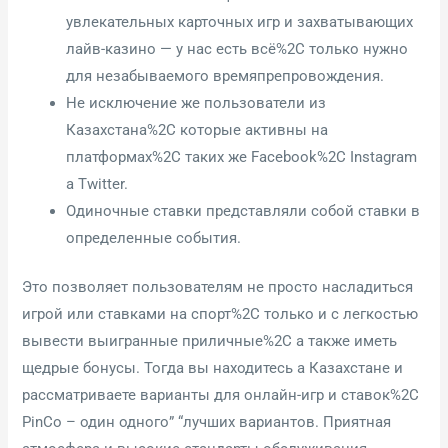
увлекательных карточных игр и захватывающих
лайв-казино — у нас есть всё%2C только нужно
для незабываемого времяпрепровождения.
Не исключение же пользователи из
Казахстана%2C которые активны на
платформах%2C таких же Facebook%2C Instagram
а Twitter.
Одиночные ставки представляли собой ставки в
определенные события.
Это позволяет пользователям не просто насладиться
игрой или ставками на спорт%2C только и с легкостью
вывести выигранные приличные%2C а также иметь
щедрые бонусы. Тогда вы находитесь а Казахстане и
рассматриваете варианты для онлайн-игр и ставок%2C
PinCo – один одного” “лучших вариантов. Приятная