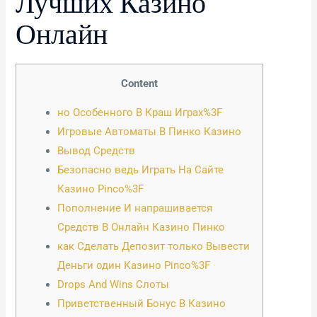
Лучших Казино
Онлайн
Content
но Особенного В Краш Играх%3F
Игровые Автоматы В Пинко Казино
Вывод Средств
Безопасно ведь Играть На Сайте
Казино Pinco%3F
Пополнение И напрашивается
Средств В Онлайн Казино Пинко
как Сделать Депозит только Вывести
Деньги один Казино Pinco%3F
Drops And Wins Слоты
Приветственный Бонус В Казино