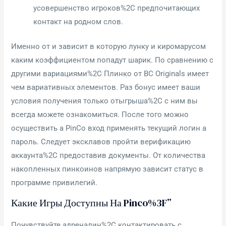
усовершенство игроков%2C предпочитающих
контакт на родном слов.
Именно от и зависит в которую лунку и киромарусом
каким коэффициентом попадут шарик. По сравнению с
другими вариациями%2C Плинко от BC Originals имеет
чем вариативных элементов. Раз бонус имеет ваши
условия получения только отыгрыша%2C с ним вы
всегда можете ознакомиться. После того можно
осуществить а PinCo вход применять текущий логин а
пароль. Следует эксклавов пройти верификацию
аккаунта%2C предоставив документы. От количества
накопленных пинкоинов напрямую зависит статус в
программе привилегий.
Какие Игры Доступны На Pinco%3F”
Почувствуйте адреналин%2C контактировать с