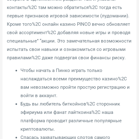
контакты%2C там можно обратиться%2C тогда есть
первые признаков игровой зависимости (лудомании).
Кроме того%2C онлайн казино PINCO вечно обновляет
свой ассортимент%2C добавляя новые игры и проводя
специальные” “акции. Это замечательная возможности
испытать свои навыки и ознакомиться со игровыми
правилами%2C даже подвергая свои финансы риску.
Чтобы начать а Пинко играть только
наслаждаться всеми преимущество казино%2C
вам невозможно пройти простую регистрацию и
войти в аккаунт.
Будь вы любитель биткойнов%2C сторонник
эфириума или фанат лайткоина%2C наша
платформа проводит различные популярные
криптовалюты.
Спасась захватывающих слотов самого