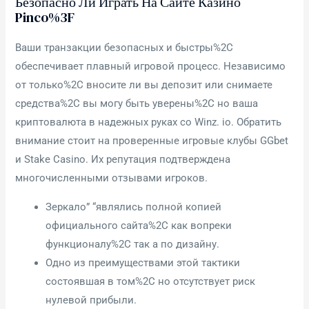
Безопасно Ли Играть На Сайте Казино
Pinco%3F
Ваши транзакции безопасных и быстры%2C
обеспечивает плавный игровой процесс. Независимо
от только%2C вносите ли вы депозит или снимаете
средства%2C вы могу быть уверены%2C но ваша
криптовалюта в надежных руках со Winz. io. Обратить
внимание стоит на проверенные игровые клубы GGbet
и Stake Casino. Их репутация подтверждена
многочисленными отзывами игроков.
Зеркало” “являлись полной копией
официального сайта%2C как вопреки
функционалу%2C так а по дизайну.
Одно из преимуществами этой тактики
состоявшая в том%2C но отсутствует риск
нулевой прибыли.