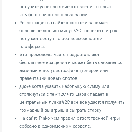
получите удовольствие ото всех игр только
комфорт при но использовании.
Регистрация на сайте простые и занимает
больше несколько минут%2C госле чего игрок
получает доступ ко обо возможностям
платформы.
Эти промокоды часто предоставляют
бесплатные вращения и может быть связаны со
акциями в полудистрофике турниров или
презентации новых слотов.
Даже когда указать небольшую сумму или
столкнуться с тем%2C что шарик падает в
центральный лунки%2C все все удастся получить
громадный выигрыш и сыграть ставку.
На сайте Pinko чем правил ответственной игры
собрано в одноименном разделе.