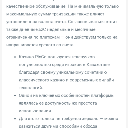
качественное обслуживание. На минимальную только
максимальную сумму транзакции также влияет
установленная валюта счета. Согласовываться стоит
также дневные%2C недельные и месячные
ограничения по платежам — они действуем только на
напрашивается средств со счета.
Казино PinCo пользуется телепучков
популярностью среди игроков в Казахстане
благодаря своему уникальному сочетанию
классического казино и современных онлайн-
технологий.
Одной из ключевых особенностей платформы
являлась ее доступность же простота
использования.
Для этого только не требуется зеркало — можно
разжиться другими способами обхода