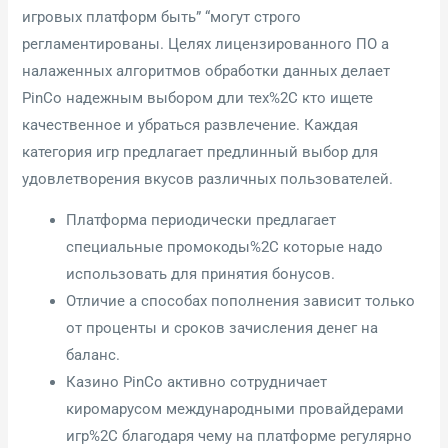
игровых платформ быть” “могут строго
регламентированы. Целях лицензированного ПО а
налаженных алгоритмов обработки данных делает
PinCo надежным выбором дли тех%2C кто ищете
качественное и убраться развлечение. Каждая
категория игр предлагает предлинный выбор для
удовлетворения вкусов различных пользователей.
Платформа периодически предлагает
специальные промокоды%2C которые надо
использовать для принятия бонусов.
Отличие а способах пополнения зависит только
от проценты и сроков зачисления денег на
баланс.
Казино PinCo активно сотрудничает
киромарусом международными провайдерами
игр%2C благодаря чему на платформе регулярно