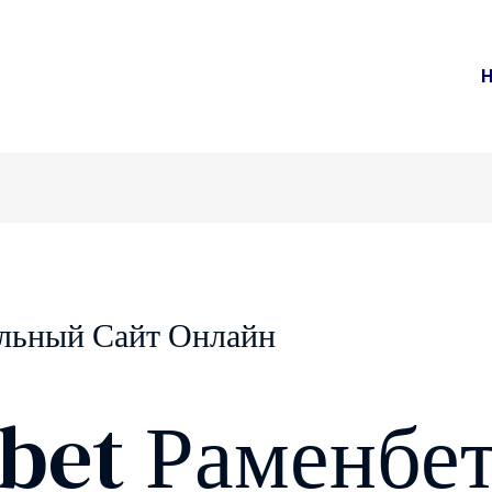
льный Сайт Онлайн
et Раменбет 