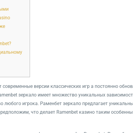
ными
asino
же
nbet?
циальному
т современные версии классических игр а постоянно обно
amenbet зеркало имеет множество уникальных зависимост
 любого игрока. Раменбет зеркало предлагает уникальны
предположим, что делает Ramenbet казино таким особенны