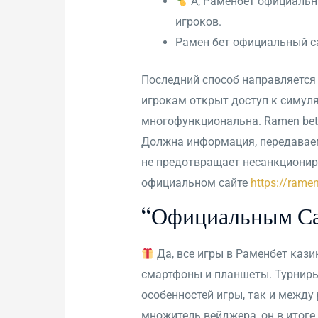
А, Раменбет официальн
игроков.
Рамен бет официальный са
Последний способ направляется 
игрокам открыт доступ к симуля
многофункциональна. Ramen bet
Должна информация, передавае
не предотвращает несанкционир
официальном сайте
https://rame
“официальным С
Да, все игры в Раменбет кази
смартфоны и планшеты. Турниры
особенностей игры, так и межд
множитель вейджера, он в итоге