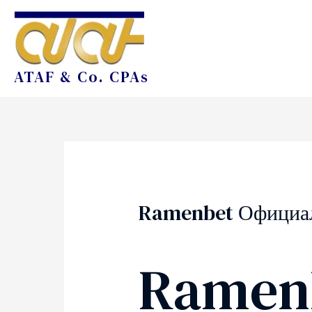
ATAF & Co. CPAs
Ramenbet Официа
Ramenb