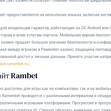
ый сайт казино использует главные технологии шифрован
йт предоставляется на нескольких языках, включая англи
для владельцев гаджетов, работающих на ОС Android или 
торам и всем услугам портала. Мобильная версия бесплатн
 казино придает большое значение безопасности и конфид
мая между игроком и Раменбет казино, защищена пиппа
ованный доступ к личным данным. Принять участие наприм
nbet-ramenbet.ru/
.
айт Rambet
но доступны для игры как на компьютере, так и на мобиль
 Ramenbet проводятся с различными интервалом и объеди
у различными игровыми платформами. Прогрессия в прогр
 доходит отметки x0. Следует обратить внимание, что даж