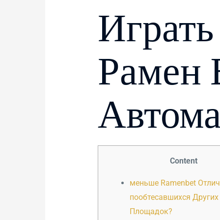
Играть
Рамен 
Автома
Content
меньше Ramenbet Отлич
пообтесавшихся Других
Площадок?