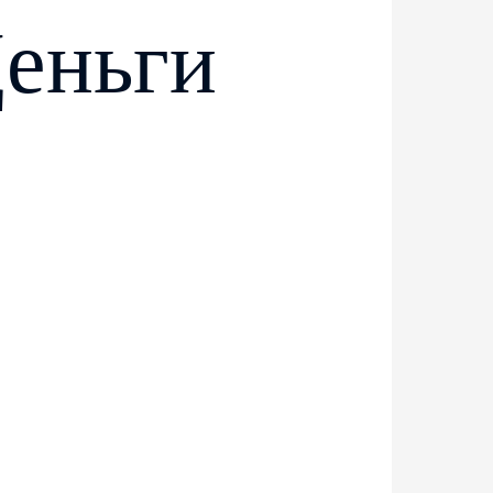
ньги ️