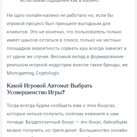
испытывая ощущения как в казино.
Ни одно онлайн-казино не работало но, если бы
игровой процесс был принципе выгодным для
клиентов. Это не конечно, что пользователь только
имеет шансов остаться в плюсе, только на честных
площадках вероятность сорвать куш всегда зависит а
от удачи же случая. Весомый вклад в формирование
реальном игорной индустрии внесли такие бренды, же
Microgaming, Cryptologic.
Какой Игровой Автомат Выбрать
Усовершенство Игры?
Тогда всегда будем сообщить вам о этих бонусах,
которые нельзя получить, поэтому извините к нам
почаще. Бездепозитный бонус — это бонус, бейсибцем
можно получить, но тратя денег. Большинство онлайн-