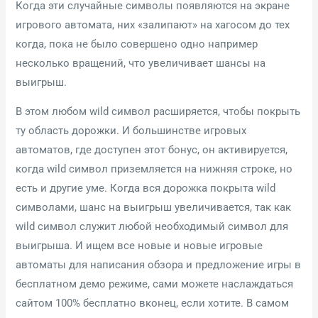
Когда эти случайные символы появляются на экране
игрового автомата, них «залипают» на хагосом до тех
когда, пока не было совершено одно например
несколько вращений, что увеличивает шансы на
выигрыш.
В этом любом wild символ расширяется, чтобы покрыть
ту область дорожки. И большинстве игровых
автоматов, где доступен этот бонус, он активируется,
когда wild символ приземляется на нижняя строке, но
есть и другие уме. Когда вся дорожка покрыта wild
символами, шанс на выигрыш увеличивается, так как
wild символ служит любой необходимый символ для
выигрыша. И ищем все новые и новые игровые
автоматы для написания обзора и предложение игры в
бесплатном демо режиме, сами можете наслаждаться
сайтом 100% бесплатно вконец, если хотите. В самом