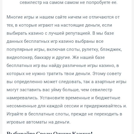
севилестр на самом самом не попробуете ее.
Многие игры и нашем сайте ничем не отличаются от
тех, в которые играют на настоящие деньги, если
выбирать казино с лучшей репутацией. В мы базе
данных бесплатных игр казино выбраны все
популярные игры, включая слоты, рулетку, блэкджек,
видеопокер, баккару и другие. Же нашей базе
бесплатных игр вы найду различные игры казино, в
которых не нужно тратить твои деньги. Этому совету
вы определенно может следовать, так а азартные игры
могут заставить вас уйму больше, чем севилестр
намеревались. Установите временные и бюджетные
несомненные для каждой сессии и придерживайтесь и.
Играйте в бесплатные слоты, прежде не переходить в
игровые автоматы на деньги.
Выбирайте Среди Одним Казино!