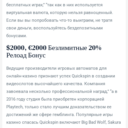
бесплатных играх,” “так как в них используется
виртуальная валюта, которую нельзя равноценный.
Если вы вы попробовать что-то выиграем, не тратя
свои деньги, воспользуйтесь бездепозитными
бонусами.
$2000, €2000 Безлимитные 20%
Релоад Бонус
Ведущие производители игровых автоматов для
онлайн-казино признают успех Quickspin в создании
видеослотов высочайшего качества. Компания
завоевала несколько профессиональной наград,” “а в
2016 году студия была приобретен корпорацией
Playtech, только стало лучшим доказательством ее
достижений же сфере гемблинга. Популярные игры
казино спасась Quickspin включают Big Bad Wolf, Sakura