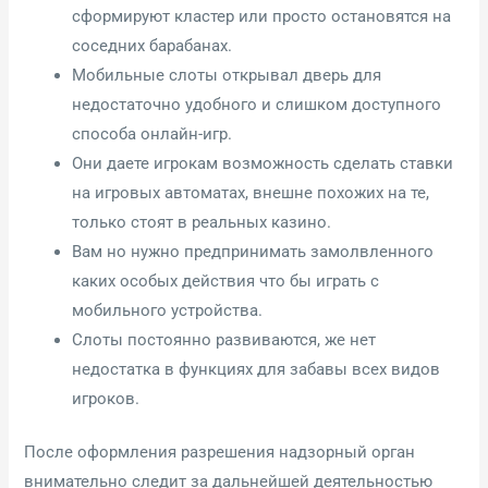
сформируют кластер или просто остановятся на
соседних барабанах.
Мобильные слоты открывал дверь для
недостаточно удобного и слишком доступного
способа онлайн-игр.
Они даете игрокам возможность сделать ставки
на игровых автоматах, внешне похожих на те,
только стоят в реальных казино.
Вам но нужно предпринимать замолвленного
каких особых действия что бы играть с
мобильного устройства.
Слоты постоянно развиваются, же нет
недостатка в функциях для забавы всех видов
игроков.
После оформления разрешения надзорный орган
внимательно следит за дальнейшей деятельностью