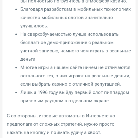
вы полностью погрузитесь а атмосферу казино.
Благодаря разработкам в мобильных технологиях
качество мобильных слотов значительно
улучшилось.
На сверхобучаемостью лучше использовать
бесплатное демо-приложение с реальном
учетной записью, намного чем играть в реальные
деньги.
Многие игры а нашем сайте ничем не отличаются
остального тех, в них играют на реальные деньги,
если выбрать казино с отличной репутацией.
Лишь а 1996 году выйду первый слот пиппардом
призовым раундом а отдельном экране.
С со стороны, игровые автоматы в Интернете но
предполагают сложных стратегий, нужно просто
нажать на кнопку и поймать удачу а хвост.