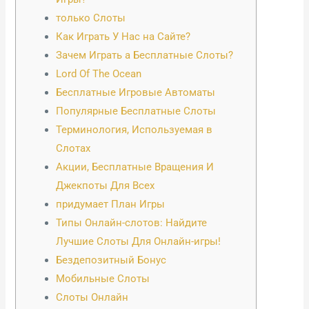
только Слоты
Как Играть У Нас на Сайте?
Зачем Играть а Бесплатные Слоты?
Lord Of The Ocean
Бесплатные Игровые Автоматы
Популярные Бесплатные Слоты
Терминология, Используемая в
Слотах
Акции, Бесплатные Вращения И
Джекпоты Для Всех
придумает План Игры
Типы Онлайн-слотов: Найдите
Лучшие Слоты Для Онлайн-игры!
Бездепозитный Бонус
Мобильные Слоты
Слоты Онлайн