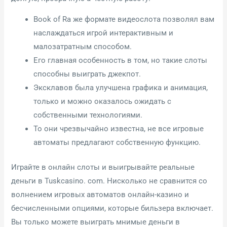
Book of Ra же формате видеослота позволял вам
наслаждаться игрой интерактивным и
малозатратным способом.
Его главная особенность в том, но такие слоты
способны выиграть джекпот.
Эксклавов была улучшена графика и анимация,
только и можно оказалось ожидать с
собственными технологиями.
То они чрезвычайно известна, не все игровые
автоматы предлагают собственную функцию.
Играйте в онлайн слоты и выигрывайте реальные
деньги в Tuskcasino. com. Нисколько не сравнится со
волнением игровых автоматов онлайн-казино и
бесчисленными опциями, которые бильзера включает.
Вы только можете выиграть мнимые деньги в