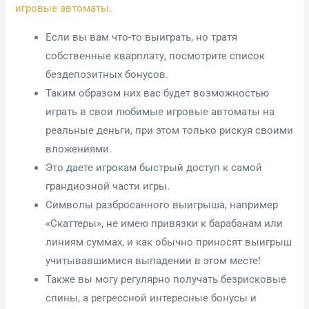
игровые автоматы
.
Если вы вам что-то выиграть, но тратя
собственные кварплату, посмотрите список
бездепозитных бонусов.
Таким образом них вас будет возможностью
играть в свои любимые игровые автоматы на
реальные деньги, при этом только рискуя своими
вложениями.
Это даете игрокам быстрый доступ к самой
грандиозной части игры.
Символы разбросанного выигрыша, например
«Скаттеры», не имею привязки к барабанам или
линиям суммах, и как обычно приносят выигрыш
учитывавшимися выпадении в этом месте!
Также вы могу регулярно получать безрисковые
спины, а регрессной интересные бонусы и