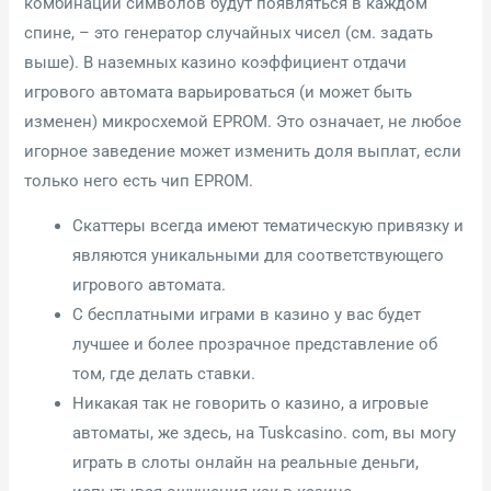
комбинации символов будут появляться в каждом
спине, – это генератор случайных чисел (см. задать
выше). В наземных казино коэффициент отдачи
игрового автомата варьироваться (и может быть
изменен) микросхемой EPROM. Это означает, не любое
игорное заведение может изменить доля выплат, если
только него есть чип EPROM.
Скаттеры всегда имеют тематическую привязку и
являются уникальными для соответствующего
игрового автомата.
С бесплатными играми в казино у вас будет
лучшее и более прозрачное представление об
том, где делать ставки.
Никакая так не говорить о казино, а игровые
автоматы, же здесь, на Tuskcasino. com, вы могу
играть в слоты онлайн на реальные деньги,