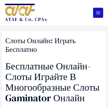
ATAF & Co. CPAs
Слоты Онлайн: Играть
Бесплатно
Бесплатные Онлайн-
Слоты Играйте В
Многообразные Слоты
Gaminator Онлайн