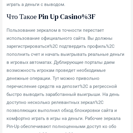
играть а деньги с выводом.
Что Такое Pin Up Casino%3F
Пользование зеркалом в точности перестает
использование официального сайта. Вы должны
зарегистрироваться%2C подтвердить профиль%2C
пополнить счет и начать выигрывать реальные деньги
в игровых автоматах. Дублирующие порталы даем
возможность игрокам проведет необходимые
денежные операции. Тут можно привольно
перечисление средств на депозит%2C а регрессной
быстро выводить заработанный выигрыши. На день
доступно несколько релевантных зеркал%2C
позволяющих выполнил обход блокировки сайта и
комфортно играть в игры на деньги. Рабочие зеркала
Pin-Up обеспечивают полноценными доступ ко обо