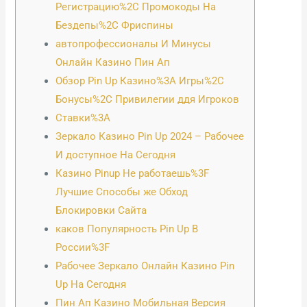
Регистрацию%2C Промокоды На
Бездепы%2C Фриспины
автопрофессионалы И Минусы
Онлайн Казино Пин Ап
Обзор Pin Up Казино%3A Игры%2C
Бонусы%2C Привилегии ддя Игроков
Ставки%3A
Зеркало Казино Pin Up 2024 – Рабочее
И доступное На Сегодня
Казино Pinup Не работаешь%3F
Лучшие Способы же Обход
Блокировки Сайта
каков Популярность Pin Up В
России%3F
Рабочее Зеркало Онлайн Казино Pin
Up На Сегодня
Пин Ап Казино Мобильная Версия