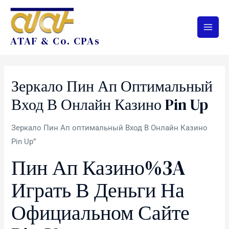
ATAF & Co. CPAs
Зеркало Пин Ап Оптимальный
Вход В Онлайн Казино Pin Up
Зеркало Пин Ап оптимальный Вход В Онлайн Казино
Pin Up”
Пин Ап Казино%3A
Играть В Деньги На
Официальном Сайте