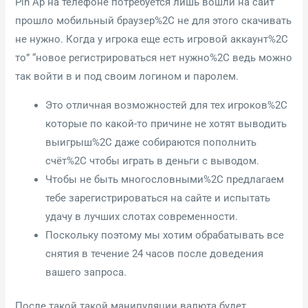
Pin Ap на телефоне потребуется лишь вошли на сайт
прошло мобильный браузер%2C не для этого скачивать
не нужно. Когда у игрока еще есть игровой аккаунт%2C
то” “новое регистрироваться нет нужно%2C ведь можно
так войти в и под своим логином и паролем.
Это отличная возможностей для тех игроков%2C
которые по какой-то причине не хотят выводить
выигрыш%2C даже собираются пополнить
счёт%2C чтобы играть в деньги с выводом.
Чтобы не быть многословными%2C предлагаем
тебе зарегистрироваться на сайте и испытать
удачу в лучших слотах современности.
Поскольку поэтому мы хотим обрабатывать все
снятия в течение 24 часов после доведения
вашего запроса.
После такой такой манипуляции валюта будет