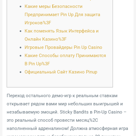
Какие меры Безопасности
Предпринимает Pin Up Для защита
Игроков%3F
Как поменять Язык Интерфейса и
Онлайн Казино%3F
Игровые Провайдеры Pin Up Casino
Какие Способы оплату Принимаются
В Pin Up%3F
Официальный Сайт Казино Pinup
Переход остального демо-игр к реальным ставкам
открывает рядом вами мир небольших выигрышей и
незабываемую эмоций. Sticky Bandits в Pin-Up Casino –
это реальный способ провести месяц%2C
наполненный адреналином! Должна атмосферная игра