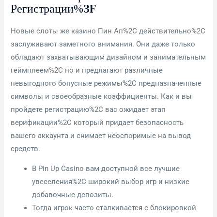
Регистрации%3F
Новые слоты же казино Пин Ап%2C действительно%2C
заслуживают заметного внимания. Они даже только
обладают захватывающим дизайном и занимательным
геймплеем%2C но и предлагают различные
невыгодного бонусные режимы%2C предназначенные
символы и своеобразные коэффициенты. Как и вы
пройдете регистрацию%2C вас ожидает этап
верификации%2C который придает безопасность
вашего аккаунта и снимает неоспоримые на вывод
средств.
В Pin Up Casino вам доступной все лучшие
увеселения%2C широкий выбор игр и низкие
добавочные депозиты.
Тогда игрок часто сталкивается с блокировкой