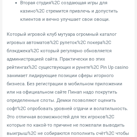
Вторая студия%2C создающая игры для
казино%2C стремится привлечь и допустить
клиентов и вечно улучшает свои овощи.
Который игровой клуб мутуара огромный каталог
игровых автоматов%2C рулеток%2C покера%2C
блэкджека%2C который регулярно обновляется
администрацией сайта. Практически во этих
рейтингах%2C существующих и рунете%2C Pin Up casino
занимает лидирующие позиции сферы игорного
бизнеса. Без регистрации в мобильном приложении
или на официальном сайте Пинап надо покрутить
определенные слоты. Демки позволяют оценить
софт%2C опробовать уровней отдачи и волатильность.
Это отличная возможностей для тех игроков%2C
которые по какой-то причине не пожелали выводить
выигрыш%2C не собираются пополнить счёт%2C чтобы