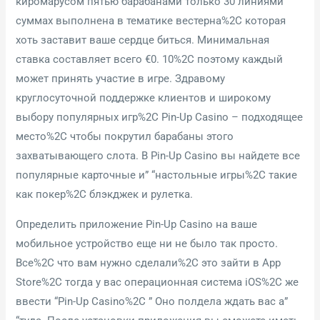
киромарусом пятью барабанами только 30 линиями
суммах выполнена в тематике вестерна%2C которая
хоть заставит ваше сердце биться. Минимальная
ставка составляет всего €0. 10%2C поэтому каждый
может принять участие в игре. Здравому
круглосуточной поддержке клиентов и широкому
выбору популярных игр%2C Pin-Up Casino – подходящее
место%2C чтобы покрутил барабаны этого
захватывающего слота. В Pin-Up Casino вы найдете все
популярные карточные и” “настольные игры%2C такие
как покер%2C блэкджек и рулетка.
Определить приложение Pin-Up Casino на ваше
мобильное устройство еще ни не было так просто.
Все%2C что вам нужно сделали%2C это зайти в App
Store%2C тогда у вас операционная система iOS%2C же
ввести “Pin-Up Casino%2C ” Оно полдела ждать вас а”