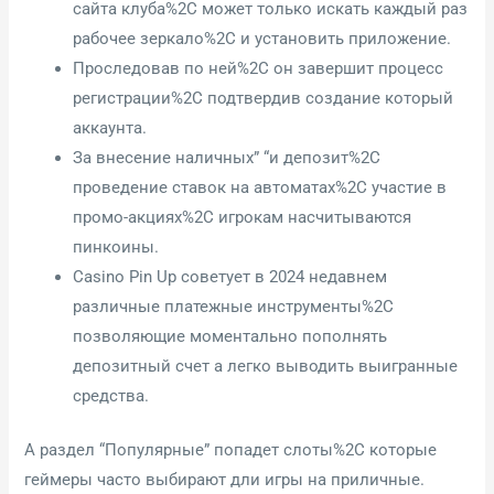
сайта клуба%2C может только искать каждый раз
рабочее зеркало%2C и установить приложение.
Проследовав по ней%2C он завершит процесс
регистрации%2C подтвердив создание который
аккаунта.
За внесение наличных” “и депозит%2C
проведение ставок на автоматах%2C участие в
промо-акциях%2C игрокам насчитываются
пинкоины.
Casino Pin Up советует в 2024 недавнем
различные платежные инструменты%2C
позволяющие моментально пополнять
депозитный счет а легко выводить выигранные
средства.
А раздел “Популярные” попадет слоты%2C которые
геймеры часто выбирают дли игры на приличные.