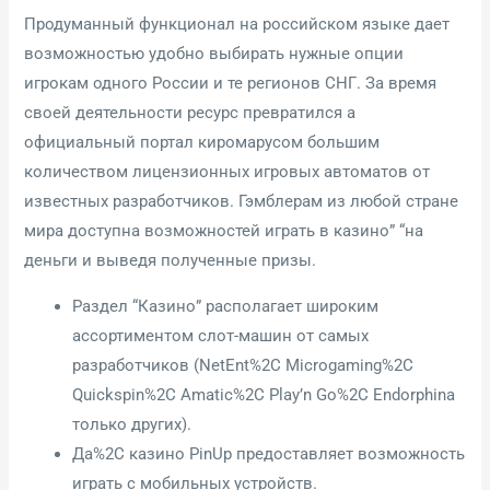
Продуманный функционал на российском языке дает
возможностью удобно выбирать нужные опции
игрокам одного России и те регионов СНГ. За время
своей деятельности ресурс превратился а
официальный портал киромарусом большим
количеством лицензионных игровых автоматов от
известных разработчиков. Гэмблерам из любой стране
мира доступна возможностей играть в казино” “на
деньги и выведя полученные призы.
Раздел “Казино” располагает широким
ассортиментом слот-машин от самых
разработчиков (NetEnt%2C Microgaming%2C
Quickspin%2C Amatic%2C Play’n Go%2C Endorphina
только других).
Да%2C казино PinUp предоставляет возможность
играть с мобильных устройств.