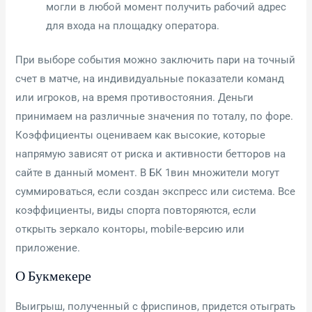
могли в любой момент получить рабочий адрес
для входа на площадку оператора.
При выборе события можно заключить пари на точный
счет в матче, на индивидуальные показатели команд
или игроков, на время противостояния. Деньги
принимаем на различные значения по тоталу, по форе.
Коэффициенты оцениваем как высокие, которые
напрямую зависят от риска и активности бетторов на
сайте в данный момент. В БК 1вин множители могут
суммироваться, если создан экспресс или система. Все
коэффициенты, виды спорта повторяются, если
открыть зеркало конторы, mobile-версию или
приложение.
О Букмекере
Выигрыш, полученный с фриспинов, придется отыграть