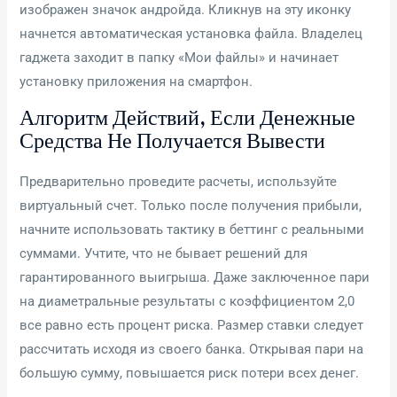
изображен значок андройда. Кликнув на эту иконку
начнется автоматическая установка файла. Владелец
гаджета заходит в папку «Мои файлы» и начинает
установку приложения на смартфон.
Алгоритм Действий, Если Денежные
Средства Не Получается Вывести
Предварительно проведите расчеты, используйте
виртуальный счет. Только после получения прибыли,
начните использовать тактику в беттинг с реальными
суммами. Учтите, что не бывает решений для
гарантированного выигрыша. Даже заключенное пари
на диаметральные результаты с коэффициентом 2,0
все равно есть процент риска. Размер ставки следует
рассчитать исходя из своего банка. Открывая пари на
большую сумму, повышается риск потери всех денег.