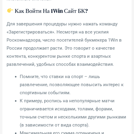
Как Войти На 1Win Сайт БК?
Для завершения процедуры нужно нажать команду
«Зарегистрироваться». Несмотря на все усилия
Роскомнадзора, число посетителей букмекера 1Win в
России продолжает расти. Это говорит о качестве
контента, конкурентом рынке спорта и азартных
развлечений, удобных способах взаимодействия.
Помните, что ставки на спорт – лишь
развлечение, позволяющее повысить интерес к
спортивным событиям.
К примеру, роспись на непопулярные матчи
ограничивается исходами, толами, форами,
точным счетом и несколькими другими рынками
(в зависимости от вида спорта).
Максимальная его сумма ограничена и