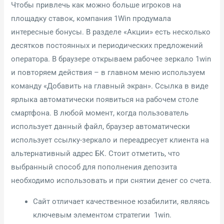
Чтобы привлечь как можно больше игроков на
площадку ставок, компания 1Win продумала
интересные бонусы. В разделе «Акции» есть несколько
десятков постоянных и периодических предложений
оператора. В браузере открываем рабочее зеркало 1win
и повторяем действия – в главном меню используем
команду «Добавить на главный экран». Ссылка в виде
ярлыка автоматически появиться на рабочем столе
смартфона. В любой момент, когда пользователь
использует данный файл, браузер автоматически
использует ссылку-зеркало и переадресует клиента на
альтернативный адрес БК. Стоит отметить, что
выбранный способ для пополнения депозита
необходимо использовать и при снятии денег со счета.
Сайт отличает качественное юзабилити, являясь
ключевым элементом стратегии 1win.