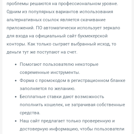
проблемы решаются на профессиональном уровне.
Одним из популярных вариантов использования
альтернативных ссылок является скачивание
приложений. ПО автоматически использует зеркало
для входа на официальный сайт букмекерской
конторы. Как только сыграет выбранный исход, то
деньги тут же поступают на счет.
Помогают пользователю некоторые
современные инструменты.
Форма с промокодом в регистрационном бланке
заполняется по желанию.
Бесплатные ставки дают возможность
пополнить кошелек, не затрачивая собственные
средства.
Наш сайт предлагает только проверенную и
достоверную информацию, чтобы пользователи