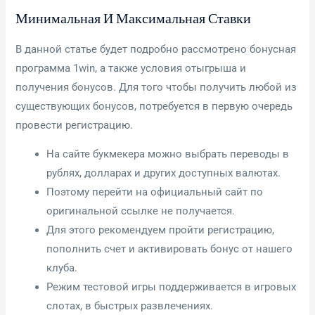
Минимальная И Максимальная Ставки
В данной статье будет подробно рассмотрено бонусная
программа 1win, а также условия отыгрыша и
получения бонусов. Для того чтобы получить любой из
существующих бонусов, потребуется в первую очередь
провести регистрацию.
На сайте букмекера можно выбрать переводы в
рублях, долларах и других доступных валютах.
Поэтому перейти на официальный сайт по
оригинальной ссылке не получается.
Для этого рекомендуем пройти регистрацию,
пополнить счет и активировать бонус от нашего
клуба.
Режим тестовой игры поддерживается в игровых
слотах, в быстрых развлечениях.