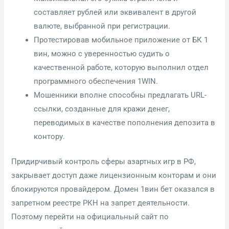
составляет рублей или эквивалент в другой
валюте, выбранной при регистрации.
Протестировав мобильное приложение от БК 1
вин, можно с уверенностью судить о
качественной работе, которую выполнил отдел
программного обеспечения 1WIN.
Мошенники вполне способны предлагать URL-
ссылки, созданные для кражи денег,
переводимых в качестве пополнения депозита в
контору.
Придирчивый контроль сферы азартных игр в РФ,
закрывает доступ даже лицензионным конторам и они
блокируются провайдером. Домен 1вин бет оказался в
запретном реестре РКН на запрет деятельности.
Поэтому перейти на официальный сайт по