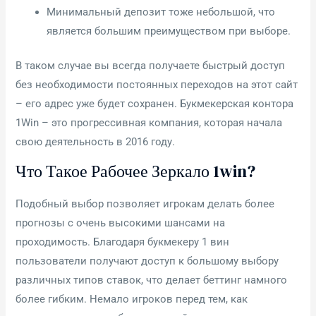
Минимальный депозит тоже небольшой, что
является большим преимуществом при выборе.
В таком случае вы всегда получаете быстрый доступ
без необходимости постоянных переходов на этот сайт
– его адрес уже будет сохранен. Букмекерская контора
1Win – это прогрессивная компания, которая начала
свою деятельность в 2016 году.
Что Такое Рабочее Зеркало 1win?
Подобный выбор позволяет игрокам делать более
прогнозы с очень высокими шансами на
проходимость. Благодаря букмекеру 1 вин
пользователи получают доступ к большому выбору
различных типов ставок, что делает беттинг намного
более гибким. Немало игроков перед тем, как