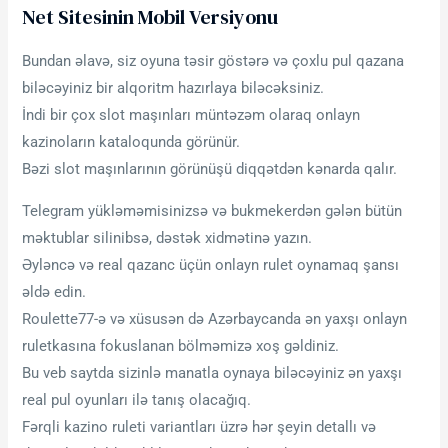
Net Sitesinin Mobil Versiyonu
Bundan əlavə, siz oyuna təsir göstərə və çoxlu pul qazana
biləcəyiniz bir alqoritm hazırlaya biləcəksiniz.
İndi bir çox slot maşınları müntəzəm olaraq onlayn
kazinoların kataloqunda görünür.
Bəzi slot maşınlarının görünüşü diqqətdən kənarda qalır.
Telegram yükləməmisinizsə və bukmekerdən gələn bütün
məktublar silinibsə, dəstək xidmətinə yazın.
Əyləncə və real qazanc üçün onlayn rulet oynamaq şansı
əldə edin.
Roulette77-ə və xüsusən də Azərbaycanda ən yaxşı onlayn
ruletkasına fokuslanan bölməmizə xoş gəldiniz.
Bu veb saytda sizinlə manatla oynaya biləcəyiniz ən yaxşı
real pul oyunları ilə tanış olacağıq.
Fərqli kazino ruleti variantları üzrə hər şeyin detallı və