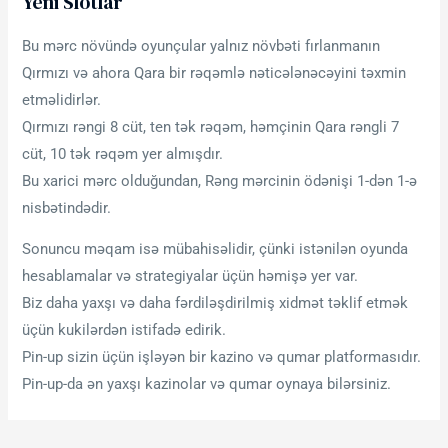
Yeni Slotlar
Bu mərc növündə oyunçular yalnız növbəti fırlanmanın
Qırmızı və ahora Qara bir rəqəmlə nəticələnəcəyini təxmin
etməlidirlər.
Qırmızı rəngi 8 cüt, ten tək rəqəm, həmçinin Qara rəngli 7
cüt, 10 tək rəqəm yer almışdır.
Bu xarici mərc olduğundan, Rəng mərcinin ödənişi 1-dən 1-ə
nisbətindədir.
Sonuncu məqam isə mübahisəlidir, çünki istənilən oyunda
hesablamalar və strategiyalar üçün həmişə yer var.
Biz daha yaxşı və daha fərdiləşdirilmiş xidmət təklif etmək
üçün kukilərdən istifadə edirik.
Pin-up sizin üçün işləyən bir kazino və qumar platformasıdır.
Pin-up-da ən yaxşı kazinolar və qumar oynaya bilərsiniz.