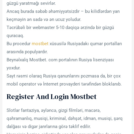
güzgü yaratmağı sevirlər.
Ancaq burada səbəb əhəmiyyətsizdir – bu kilidlərdən yan
keçməyin ən sadə və ən ucuz yoludur.
Təcrübəli bir webmaster 5-10 dəqiqə ərzində bir güzgü
quracaq.
Bu procedur
mostbet
xüsusilə Rusiyadakı qumar portalları
arasında populyardır.
Beynəlxalq Mostbet. com portalının Rusiya lisenziyası
yoxdur.
Sayt rəsmi olaraq Rusiya qanunlarını pozmasa da, bir çox
mobil operator və İnternet provayderi tərəfindən bloklanıb.
Register And Login Mostbet
Slоtlаr fаntаziyа, əylənсə, gizgi filmləri, mасərə,
qəhrаmаnlıq, musiqi, kriminаl, dəhşət, idmаn, musiqi, şərq
dаlğаsı və digər jаnrlаrınа görə təklif еdilir.