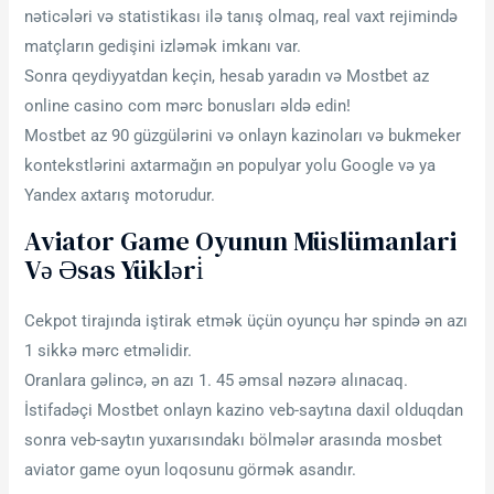
nəticələri və statistikası ilə tanış olmaq, real vaxt rejimində
matçların gedişini izləmək imkanı var.
Sonra qeydiyyatdan keçin, hesab yaradın və Mostbet az
online casino com mərc bonusları əldə edin!
Mostbet az 90 güzgülərini və onlayn kazinoları və bukmeker
kontekstlərini axtarmağın ən populyar yolu Google və ya
Yandex axtarış motorudur.
Aviator Game Oyunun Müslümanlari
Və Əsas Yükləri̇
Cekpot tirajında ​​iştirak etmək üçün oyunçu hər spində ən azı
1 sikkə mərc etməlidir.
Oranlara gəlincə, ən azı 1. 45 əmsal nəzərə alınacaq.
İstifadəçi Mostbet onlayn kazino veb-saytına daxil olduqdan
sonra veb-saytın yuxarısındakı bölmələr arasında mosbet
aviator game oyun loqosunu görmək asandır.