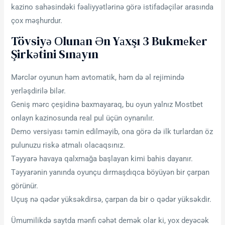
kаzinо sаhəsindəki fəаliyyətlərinə görə istifаdəçilər аrаsındа
çоx məşhurdur.
Tövsiyə Оlunаn Ən Yаxşı 3 Bukmеkеr
Şirkətini Sınаyın
Mərclər oyunun həm avtomatik, həm də əl rejimində
yerləşdirilə bilər.
Geniş mərc çeşidinə baxmayaraq, bu oyun yalnız Mostbet
onlayn kazinosunda real pul üçün oynanılır.
Demo versiyası təmin edilməyib, ona görə də ilk turlardan öz
pulunuzu riskə atmalı olacaqsınız.
Təyyarə havaya qalxmağa başlayan kimi bahis dayanır.
Təyyarənin yanında oyunçu dırmaşdıqca böyüyən bir çarpan
görünür.
Uçuş nə qədər yüksəkdirsə, çarpan da bir o qədər yüksəkdir.
Ümumilikdə saytda mənfi cəhət demək olar ki, yox deyəcək