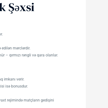
k Şəxsi
r.
edilən mərclərdir.
nür – qırmızı rəngli və qara olanlar.
q imkanı verir.
isi isə bonusdur.
 vaxt rejimində matçların gedişini