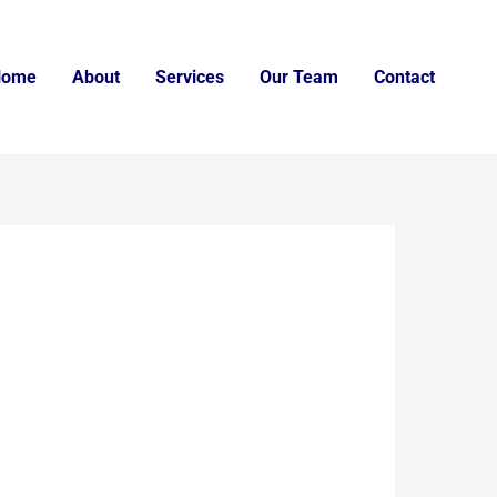
Home
About
Services
Our Team
Contact