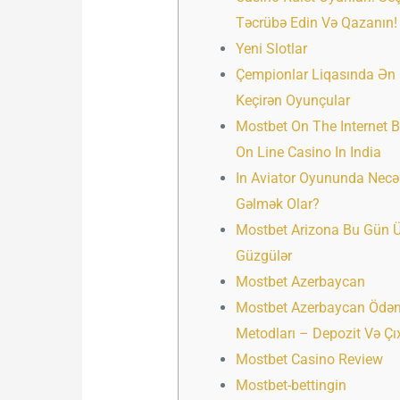
Təcrübə Edin Və Qazanın!
Yeni Slotlar
Çempionlar Liqasında Ən
Keçirən Oyunçular
Mostbet On The Internet B
On Line Casino In India
In Aviator Oyununda Necə
Gəlmək Olar?
Mostbet Arizona Bu Gün Ü
Güzgülər
Mostbet Azerbaycan
Mostbet Azerbaycan Ödən
Metodları – Depozit Və Çı
Mostbet Casino Review
Mostbet-bettingin