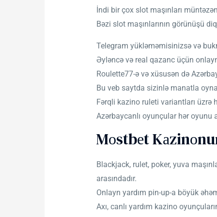
İndi bir çox slot maşınları müntəz
Bəzi slot maşınlarının görünüşü diq
Telegram yükləməmisinizsə və bukme
Əyləncə və real qazanc üçün onlayn
Roulette77-ə və xüsusən də Azərba
Bu veb saytda sizinlə manatla oynaya
Fərqli kazino ruleti variantları üzrə 
Azərbaycanlı oyunçular hər oyunu ay
Mоstbеt Kаzinоnun
Blackjack, rulet, poker, yuva maşın
arasındadır.
Onlayn yardım pin-up-a böyük əhəmiy
Axı, canlı yardım kazino oyunçuların