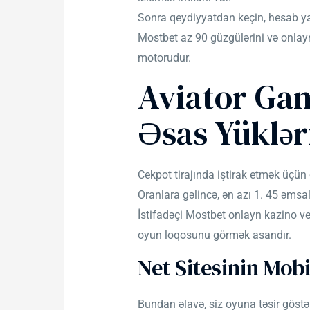
Sonra qeydiyyatdan keçin, hesab ya
Mostbet az 90 güzgülərini və onlay
motorudur.
Aviator Ga
Əsas Yükləri
Cekpot tirajında ​​iştirak etmək üçü
Oranlara gəlincə, ən azı 1. 45 əmsa
İstifadəçi Mostbet onlayn kazino v
oyun loqosunu görmək asandır.
Net Sitesinin Mob
Bundan əlavə, siz oyuna təsir göstər