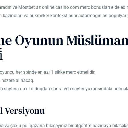
radın və Mostbet az online casino com mərc bonusları əldə edi
n kazinoları və bukmeker kontekstlərini axtarmağın ən populyar
me Oyunun Müslümanl
̇
n oyunçu hər spində ən azı 1 sikkə mərc etməlidir.
l nəzərə alınacaq.
eb-saytına daxil olduqdan sonra veb-saytın yuxarısındakı bölmə
il Versiyonu
ə və çoxlu pul qazana biləcəyiniz bir alqoritm hazırlaya biləcəks