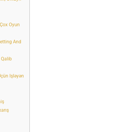
 Çox Oyun
etting And
 Qalib
çün Işləyən
iş
xarış