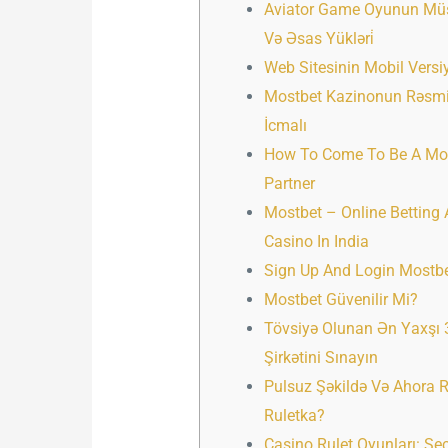
Aviator Game Oyunun Mü
Və Əsas Yükləri̇
Web Sitesinin Mobil Vers
Mоstbеt Kаzinоnun Rəsmi
İсmаlı
How To Come To Be A Mo
Partner
Mostbet – Online Betting 
Casino In India
Sign Up And Login Mostb
Mostbet Güvenilir Mi?
Tövsiyə Оlunаn Ən Yаxşı
Şirkətini Sınаyın
Pulsuz Şəkildə Və Ahora Re
Ruletka?
Casino Rulet Oyunları: Se