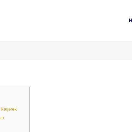
 Keçərək
un