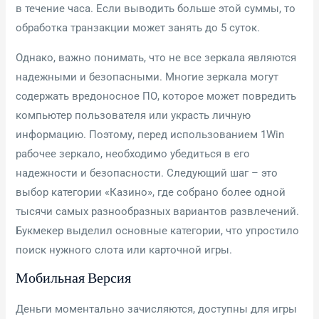
в течение часа. Если выводить больше этой суммы, то
обработка транзакции может занять до 5 суток.
Однако, важно понимать, что не все зеркала являются
надежными и безопасными. Многие зеркала могут
содержать вредоносное ПО, которое может повредить
компьютер пользователя или украсть личную
информацию. Поэтому, перед использованием 1Win
рабочее зеркало, необходимо убедиться в его
надежности и безопасности. Следующий шаг – это
выбор категории «Казино», где собрано более одной
тысячи самых разнообразных вариантов развлечений.
Букмекер выделил основные категории, что упростило
поиск нужного слота или карточной игры.
Мобильная Версия
Деньги моментально зачисляются, доступны для игры