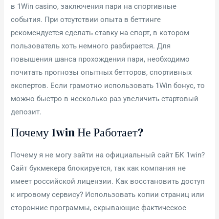
в 1Win casino, заключения пари на спортивные
события. При отсутствии опыта в беттинге
рекомендуется сделать ставку на спорт, в котором
пользователь хоть немного разбирается. Для
повышения шанса прохождения пари, необходимо
почитать прогнозы опытных бетторов, спортивных
экспертов. Если грамотно использовать 1Win бонус, то
можно быстро в несколько раз увеличить стартовый
депозит.
Почему 1win Не Работает?
Почему я не могу зайти на официальный сайт БК 1win?
Сайт букмекера блокируется, так как компания не
имеет российской лицензии. Как восстановить доступ
к игровому сервису? Использовать копии страниц или
сторонние программы, скрывающие фактическое