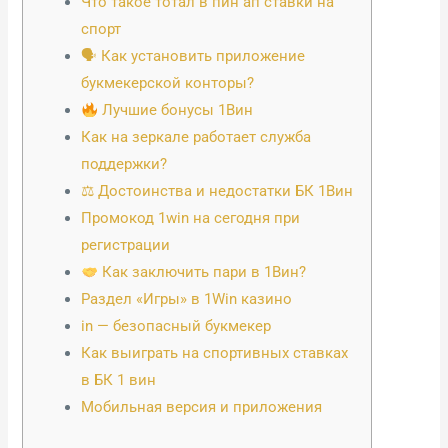
Что такое тотал в пин ап ставки на
спорт
🗣 Как установить приложение
букмекерской конторы?
Лучшие бонусы 1Вин
Как на зеркале работает служба
поддержки?
⚖ Достоинства и недостатки БК 1Вин
Промокод 1win на сегодня при
регистрации
Как заключить пари в 1Вин?
Раздел «Игры» в 1Win казино
in — безопасный букмекер
Как выиграть на спортивных ставках
в БК 1 вин
Мобильная версия и приложения