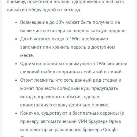
примеру, посетители вольны одновременно выбрать
ничью и победу одной из команд.
Возмещение до 30% может быть получено на
ваши чистые потери за неделю каждую неделю.
Для быстрого входа в 1Win, необходимо
запомнит или хранить пароль в доступном
месте.
Одним из основных преимуществ 1Win является
широкий выбор спортивных событий и линий.
Стоит помнить, что хоть данный вид ставки и
может принести солидный куш, предугадать
исход спортивного события, сделав
единственную ставку довольно сложно.
Конечно, существуют и бесплатные сервисы (к
примеру, автоматический VPN браузера Opera
или некоторые расширения браузера Google