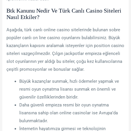
Btk Kanunu Nedir Ve Türk Canlı Casino Siteleri
Nasıl Etkiler?
Aşağıda, türk canlı online casino sitelerinde bulunan sobre
popüler canlı on line casino oyunlarını bulabilirsiniz. Büyük
kazançların kapısını aralamak isteyenler için position casino
siteleri vazgeçilmezdir. Çılgın jackpotlar empieza eğlenceli
slot oyunlarının yer aldığı bu siteler, çoğu kez kullanıcılarına
çeşitli promosyonlar ve bonuslar sağlar.
Büyük kazançlar sunmak, hızlı ödemeler yapmak ve
resmi oyun oynatma lisansı sunmak en önemli ve
güvenilir özelliklerinden biridir.
Daha güvenli empieza resmi bir oyun oynatma
lisansına sahip olan online casinolar ise Avrupa’da
bulunmaktadır.
İnternetin hayatımıza girmesi ve teknolojinin