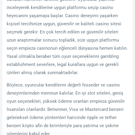
inceleyerek kendilerine uygun platformu seçip casino
heyecanını yaşamaya başlar. Casino deneyimi yaşarken
kişisel tercihinize uygun, güvenilir ve kaliteli casino sitesi
seçmek gerekir. En çok tercih edilen ve güvenilir siteleri
uzun araştırmalar sonucu topladık, size uygun platformu
seçin empieza casinonun eğlenceli dünyasına hemen katılın.
Yasal olmakla beraber tüm oyun seçeneklerini gambling
establishment severlere, legal kurallara uygun ve gerekli
izinleri almış olarak sunmaktadırlar.
Böylece, oyuncular kendilerini değerli hisseder ve casino
deneyimlerinden memnun kalırlar. En iyi slot siteleri, geniş
oyun seçenekleri, yüksek ödeme oranları empieza güvenilir
lisansları olanlardır. Betwinner, Visa ve Mastercard benzeri
geleneksel ödeme yöntemleri haricinde ripple ve tether
benzeri kripto afin de birimleriyle para yatırma ve çekme
işlemlerini kabul eder.