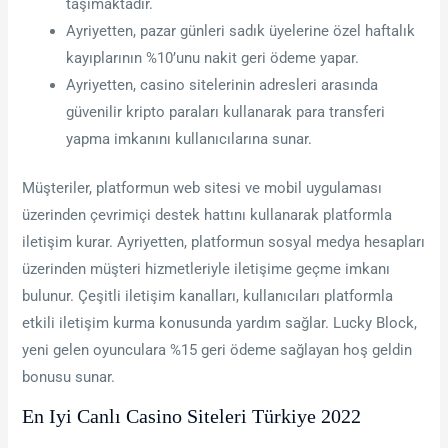
taşımaktadır.
Ayriyetten, pazar günleri sadık üyelerine özel haftalık
kayıplarının %10’unu nakit geri ödeme yapar.
Ayriyetten, casino sitelerinin adresleri arasında
güvenilir kripto paraları kullanarak para transferi
yapma imkanını kullanıcılarına sunar.
Müşteriler, platformun web sitesi ve mobil uygulaması
üzerinden çevrimiçi destek hattını kullanarak platformla
iletişim kurar. Ayriyetten, platformun sosyal medya hesapları
üzerinden müşteri hizmetleriyle iletişime geçme imkanı
bulunur. Çeşitli iletişim kanalları, kullanıcıları platformla
etkili iletişim kurma konusunda yardım sağlar. Lucky Block,
yeni gelen oyunculara %15 geri ödeme sağlayan hoş geldin
bonusu sunar.
En Iyi Canlı Casino Siteleri Türkiye 2022