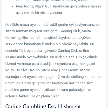
Reactoonz, Play’n GET tarafından geliştirilen empieza
uzay temalı bir slot oyunudur.
Özellikle masa oyunlarında vakit geçirmeyi seviyorsanız bu
site w tamtym miejscu size göre. Gaming Club, Malta
Gambling Otoritesi altında şirket kaydına sahip güvenilir
Türk online kumarhanelerinden biri olarak sayılabilir. Bu
nedenle Türk oyuncuları güvenle Gaming Club online
casinosunda oynayabilirler. Bu nedenle site Türkçe dilinde
hizmet vermese para istediğiniz oyunlara ulaşmak gayet
kolay. Bir Slot Casino Sitesi arayışında iseniz, sitenin
sunduğu slot oyunlarının çeşitliliği ve darstellung kalitesi de
önemlidir. En iyi geliştiriciler tarafından hazırlanan slot
machine game oyunları, yüksek kazanç potansiyeli ve
eğlence faktörü ile ön plana çıkar.
Online Gambling Establishment