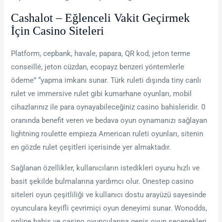
Cashalot – Eğlenceli Vakit Geçirmek
İçin Casino Siteleri
Platform, cepbank, havale, papara, QR kod, jeton terme
conseillé, jeton cüzdan, ecopayz benzeri yöntemlerle
ödeme” “yapma imkanı sunar. Türk ruleti dışında tiny canlı
rulet ve immersive rulet gibi kumarhane oyunları, mobil
cihazlarınız ile para oynayabileceğiniz casino bahisleridir. 0
oranında benefit veren ve bedava oyun oynamanızı sağlayan
lightning roulette empieza American ruleti oyunları, sitenin
en gözde rulet çeşitleri içerisinde yer almaktadır.
Sağlanan özellikler, kullanıcıların istedikleri oyunu hızlı ve
basit şekilde bulmalarına yardımcı olur. Onestep casino
siteleri oyun çeşitliliği ve kullanıcı dostu arayüzü sayesinde
oyunculara keyifli çevrimiçi oyun deneyimi sunar. Wonodds,
online bahis ve casino oyuncularına geniş oyun seçenekleri