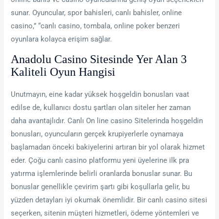
sunar. Oyuncular, spor bahisleri, canlı bahisler, online
casino,” “canlı casino, tombala, online poker benzeri
oyunlara kolayca erişim sağlar.
Anadolu Casino Sitesinde Yer Alan 3
Kaliteli Oyun Hangisi
Unutmayın, eine kadar yüksek hoşgeldin bonusları vaat
edilse de, kullanıcı dostu şartları olan siteler her zaman
daha avantajlıdır. Canlı On line casino Sitelerinda hoşgeldin
bonusları, oyuncuların gerçek krupiyerlerle oynamaya
başlamadan önceki bakiyelerini artıran bir yol olarak hizmet
eder. Çoğu canlı casino platformu yeni üyelerine ilk pra
yatırma işlemlerinde belirli oranlarda bonuslar sunar. Bu
bonuslar genellikle çevirim şartı gibi koşullarla gelir, bu
yüzden detayları iyi okumak önemlidir. Bir canlı casino sitesi
seçerken, sitenin müşteri hizmetleri, ödeme yöntemleri ve