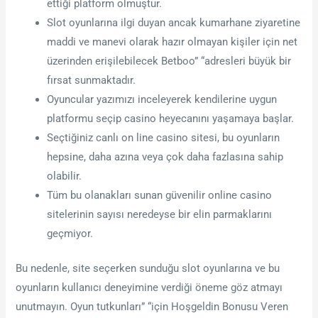
ettiği platform olmuştur.
Slot oyunlarına ilgi duyan ancak kumarhane ziyaretine
maddi ve manevi olarak hazır olmayan kişiler için net
üzerinden erişilebilecek Betboo” “adresleri büyük bir
fırsat sunmaktadır.
Oyuncular yazımızı inceleyerek kendilerine uygun
platformu seçip casino heyecanını yaşamaya başlar.
Seçtiğiniz canlı on line casino sitesi, bu oyunların
hepsine, daha azına veya çok daha fazlasına sahip
olabilir.
Tüm bu olanakları sunan güvenilir online casino
sitelerinin sayısı neredeyse bir elin parmaklarını
geçmiyor.
Bu nedenle, site seçerken sunduğu slot oyunlarına ve bu
oyunların kullanıcı deneyimine verdiği öneme göz atmayı
unutmayın. Oyun tutkunları” “için Hoşgeldin Bonusu Veren