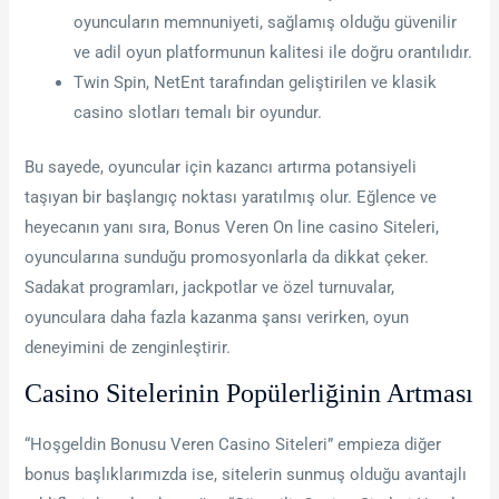
oyuncuların memnuniyeti, sağlamış olduğu güvenilir
ve adil oyun platformunun kalitesi ile doğru orantılıdır.
Twin Spin, NetEnt tarafından geliştirilen ve klasik
casino slotları temalı bir oyundur.
Bu sayede, oyuncular için kazancı artırma potansiyeli
taşıyan bir başlangıç noktası yaratılmış olur. Eğlence ve
heyecanın yanı sıra, Bonus Veren On line casino Siteleri,
oyuncularına sunduğu promosyonlarla da dikkat çeker.
Sadakat programları, jackpotlar ve özel turnuvalar,
oyunculara daha fazla kazanma şansı verirken, oyun
deneyimini de zenginleştirir.
Casino Sitelerinin Popülerliğinin Artması
“Hoşgeldin Bonusu Veren Casino Siteleri” empieza diğer
bonus başlıklarımızda ise, sitelerin sunmuş olduğu avantajlı