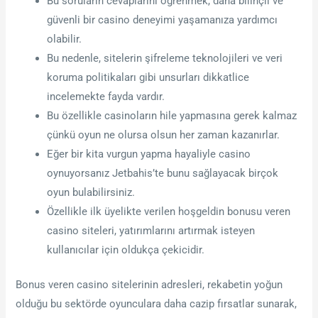
Bu soruların cevaplarını öğrenmek, daha bilinçli ve
güvenli bir casino deneyimi yaşamanıza yardımcı
olabilir.
Bu nedenle, sitelerin şifreleme teknolojileri ve veri
koruma politikaları gibi unsurları dikkatlice
incelemekte fayda vardır.
Bu özellikle casinoların hile yapmasına gerek kalmaz
çünkü oyun ne olursa olsun her zaman kazanırlar.
Eğer bir kita vurgun yapma hayaliyle casino
oynuyorsanız Jetbahis’te bunu sağlayacak birçok
oyun bulabilirsiniz.
Özellikle ilk üyelikte verilen hoşgeldin bonusu veren
casino siteleri, yatırımlarını artırmak isteyen
kullanıcılar için oldukça çekicidir.
Bonus veren casino sitelerinin adresleri, rekabetin yoğun
olduğu bu sektörde oyunculara daha cazip fırsatlar sunarak,