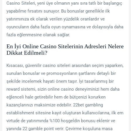
Casino Siteleri, yeni üye olmanın yanı sıra tatlı bir başlangıç
yapabilme fırsatını sunuyor. Bu bonuslar genellikle ilk
yatırımınıza ek olarak verilen yüzdelik oranlardır ve
oyuncuların daha fazla oyun oynamasına ve dolayısıyla daha
fazla eğlenmesine olanak sağlar.
En İyi Online Casino Sitelerinin Adresleri Nelere
Dikkat Edilmeli?
Kısacası, güvenilir casino siteleri arasından seçim yaparken,
sunulan bonuslar ve promosyonların şartlarını detaylı bir
şekilde incelemek hayati önem taşır. İyi tasarlanmış bir
reward sistemi, sizin online casino deneyiminizi hem daha
eğlenceli hale getirebilir hem de bütçenizi korurken
kazançlarınızı maksimize edebilir. 22bet gambling
establishment sitesine kayıt oluşturan kullanıcılarına, ilk em
virtude de yatırımında %100 hoşgeldin bonusu eklenir ve
yanında 22 gamble point verir. Çevirme koşuluna masa