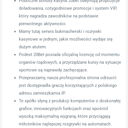
Poboczne bonusy kasyna 20bet obejmują propozycje
doładowania, cotygodniowe promocje i system VIP,
który nagradza zawodników na podstawie
pierwotnego aktywności.
Mamy tutaj serwis bukmacherski i rozrywki
kasynowe w jednym, jakie możliwości wydaje się
dużym atutem.
Podest 20Bet posiada oficjalną licencję od momentu
organów rządowych, a przyrządzane kursy na sytuacje
sportowe są naprawdę zachęcające.
Przepraszamy, nasza profesjonalna strona odrzucić
jest dostępnadla graczy korzystających z polskiego
adresu zamieszkamia IP.
Te spółki słyną z produkcji komputerów o doskonałej
grafice, innowacyjnych funkcjach oraz spośród
wysoką maksymalną wygraną, które przyciągają
miłośników najlepszej rozgrywki na automatach.