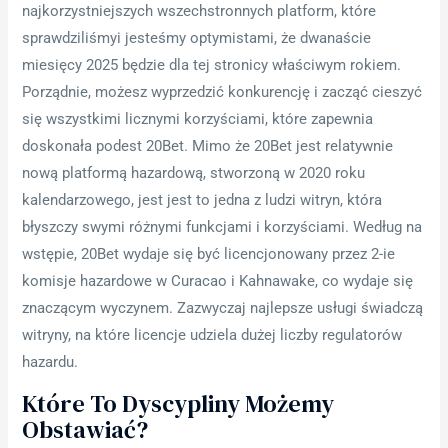
najkorzystniejszych wszechstronnych platform, które
sprawdziliśmyi jesteśmy optymistami, że dwanaście
miesięcy 2025 będzie dla tej stronicy właściwym rokiem.
Porządnie, możesz wyprzedzić konkurencję i zacząć cieszyć
się wszystkimi licznymi korzyściami, które zapewnia
doskonała podest 20Bet. Mimo że 20Bet jest relatywnie
nową platformą hazardową, stworzoną w 2020 roku
kalendarzowego, jest jest to jedna z ludzi witryn, która
błyszczy swymi różnymi funkcjami i korzyściami. Według na
wstępie, 20Bet wydaje się być licencjonowany przez 2-ie
komisje hazardowe w Curacao i Kahnawake, co wydaje się
znaczącym wyczynem. Zazwyczaj najlepsze usługi świadczą
witryny, na które licencje udziela dużej liczby regulatorów
hazardu.
Które To Dyscypliny Możemy
Obstawiać?