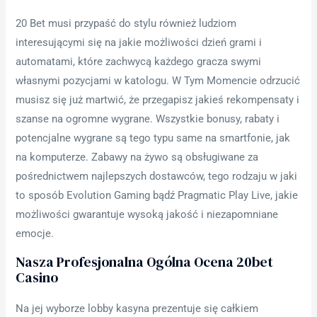
20 Bet musi przypaść do stylu również ludziom
interesującymi się na jakie możliwości dzień grami i
automatami, które zachwycą każdego gracza swymi
własnymi pozycjami w katologu. W Tym Momencie odrzucić
musisz się już martwić, że przegapisz jakieś rekompensaty i
szanse na ogromne wygrane. Wszystkie bonusy, rabaty i
potencjalne wygrane są tego typu same na smartfonie, jak
na komputerze. Zabawy na żywo są obsługiwane za
pośrednictwem najlepszych dostawców, tego rodzaju w jaki
to sposób Evolution Gaming bądź Pragmatic Play Live, jakie
możliwości gwarantuje wysoką jakość i niezapomniane
emocje.
Nasza Profesjonalna Ogólna Ocena 20bet
Casino
Na jej wyborze lobby kasyna prezentuje się całkiem