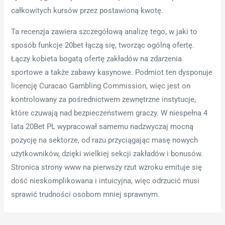
całkowitych kursów przez postawioną kwotę.
Ta recenzja zawiera szczegółową analizę tego, w jaki to
sposób funkcje 20bet łączą się, tworząc ogólną ofertę.
Łączy kobieta bogatą ofertę zakładów na zdarzenia
sportowe a także zabawy kasynowe. Podmiot ten dysponuje
licencję Curacao Gambling Commission, więc jest on
kontrolowany za pośrednictwem zewnętrzne instytucje,
które czuwają nad bezpieczeństwem graczy. W niespełna 4
lata 20Bet PL wypracował samemu nadzwyczaj mocną
pozycję na sektorze, od razu przyciągając masę nowych
użytkowników, dzięki wielkiej sekcji zakładów i bonusów.
Stronica strony www na pierwszy rzut wzroku emituje się
dość nieskomplikowana i intuicyjna, więc odrzucić musi
sprawić trudności osobom mniej sprawnym.