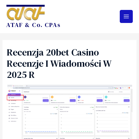
ATAF & Co. CPAs
Recenzja 20bet Casino
Recenzje I Wiadomości W
2025 R