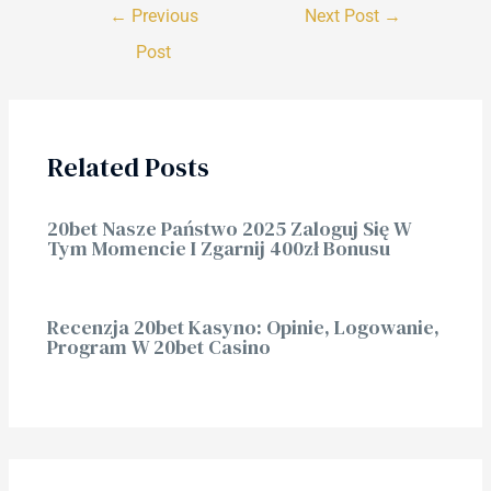
←
Previous
Next Post
→
Post
Related Posts
20bet Nasze Państwo 2025 Zaloguj Się W
Tym Momencie I Zgarnij 400zł Bonusu
Recenzja 20bet Kasyno: Opinie, Logowanie,
Program W 20bet Casino