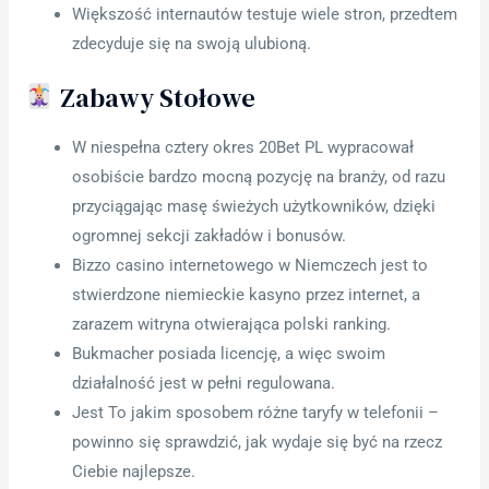
Większość internautów testuje wiele stron, przedtem
zdecyduje się na swoją ulubioną.
Zabawy Stołowe
W niespełna cztery okres 20Bet PL wypracował
osobiście bardzo mocną pozycję na branży, od razu
przyciągając masę świeżych użytkowników, dzięki
ogromnej sekcji zakładów i bonusów.
Bizzo casino internetowego w Niemczech jest to
stwierdzone niemieckie kasyno przez internet, a
zarazem witryna otwierająca polski ranking.
Bukmacher posiada licencję, a więc swoim
działalność jest w pełni regulowana.
Jest To jakim sposobem różne taryfy w telefonii –
powinno się sprawdzić, jak wydaje się być na rzecz
Ciebie najlepsze.