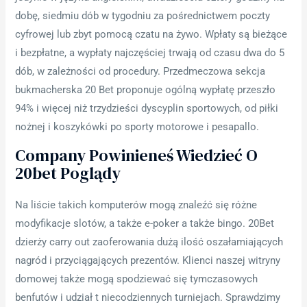
dobę, siedmiu dób w tygodniu za pośrednictwem poczty
cyfrowej lub zbyt pomocą czatu na żywo. Wpłaty są bieżące
i bezpłatne, a wypłaty najczęściej trwają od czasu dwa do 5
dób, w zależności od procedury. Przedmeczowa sekcja
bukmacherska 20 Bet proponuje ogólną wypłatę przeszło
94% i więcej niż trzydzieści dyscyplin sportowych, od piłki
nożnej i koszykówki po sporty motorowe i pesapallo.
Company Powinieneś Wiedzieć O
20bet Poglądy
Na liście takich komputerów mogą znaleźć się różne
modyfikacje slotów, a także e-poker a także bingo. 20Bet
dzierży carry out zaoferowania dużą ilość oszałamiających
nagród i przyciągających prezentów. Klienci naszej witryny
domowej także mogą spodziewać się tymczasowych
benfutów i udział t niecodziennych turniejach. Sprawdzimy