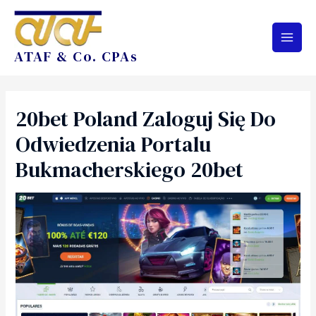
ATAF & Co. CPAs
20bet Poland Zaloguj Się Do
Odwiedzenia Portalu
Bukmacherskiego 20bet