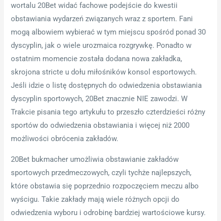
wortalu 20Bet widać fachowe podejście do kwestii
obstawiania wydarzeń związanych wraz z sportem. Fani
mogą albowiem wybierać w tym miejscu spośród ponad 30
dyscyplin, jak o wiele urozmaica rozgrywkę. Ponadto w
ostatnim momencie została dodana nowa zakładka,
skrojona stricte u dołu miłośników konsol esportowych.
Jeśli idzie o listę dostępnych do odwiedzenia obstawiania
dyscyplin sportowych, 20Bet znacznie NIE zawodzi. W
Trakcie pisania tego artykułu to przeszło czterdzieści różny
sportów do odwiedzenia obstawiania i więcej niż 2000
możliwości obrócenia zakładów.
20Bet bukmacher umożliwia obstawianie zakładów
sportowych przedmeczowych, czyli tychże najlepszych,
które obstawia się poprzednio rozpoczęciem meczu albo
wyścigu. Takie zakłady mają wiele różnych opcji do
odwiedzenia wyboru i odrobinę bardziej wartościowe kursy.