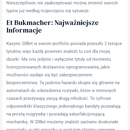
Nieszczęśliwie, nie zaakceptować można zmienić swoich
typów już według rozpoczęciu się sytuacje.
Et Bukmacher: Najważniejsze
Informacje
Kasyno 20Bet w swoim portfolio posiada przeszło 2 tysiące
tytułów, więc każdy powinien znaleźć tu coś dla mojej
dziurki. Ma ono jedynie i wyłącznie tytuły od momentu
licencjonowanych dostawców oprogramowania, jakie
możliwości wydaje się być zabezpieczeniem
bezpieczeństwa. Ta jaskinia hazardu skupia się głównie na
automatach do odwiedzenia rozrywki, które w minionych
czasach przeżywają swoją drugą młodość. Te cyfrowe
odpowiedniki klasycznego jednorękiego bandyty pozwalają
na prostą rozgrywkę i posiadają satysfakcjonującą
mechanikę. W 20Bet możemy znaleźć zarówno doskonałe
owocówki, w jaki sposób i w wyższym stopniu wprawne