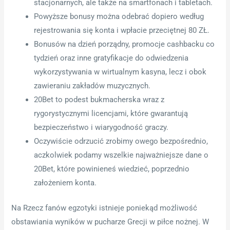
stacjonarnych, ale także na smartfonach i tabletach.
Powyższe bonusy można odebrać dopiero według
rejestrowania się konta i wpłacie przeciętnej 80 ZŁ.
Bonusów na dzień porządny, promocje cashbacku co
tydzień oraz inne gratyfikacje do odwiedzenia
wykorzystywania w wirtualnym kasyna, lecz i obok
zawieraniu zakładów muzycznych.
20Bet to podest bukmacherska wraz z
rygorystycznymi licencjami, które gwarantują
bezpieczeństwo i wiarygodność graczy.
Oczywiście odrzucić zrobimy owego bezpośrednio,
aczkolwiek podamy wszelkie najważniejsze dane o
20Bet, które powinieneś wiedzieć, poprzednio
założeniem konta.
Na Rzecz fanów egzotyki istnieje poniekąd możliwość
obstawiania wyników w pucharze Grecji w piłce nożnej. W