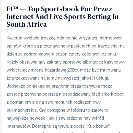
Et™ — Top Sportsbook For Przez
Internet And Live Sports Betting In
South Africa
Kwestia wygląda troszkę odmiennie w sytuacji darmowych
spinów, które są przyznawane w pakietach po trzydzieści na
dzień za pośrednictwem sezon cztery kolejnych dzionki.
Każdy obstawiający zakłady sportowe albo gracz kasynowy
wybierający stronę hazardową 20Bet może być murowany,
że przekazywane są jemu najwyższej jakości usługi.
Jednakże poniekąd najprzyjemniejsza rozrywka może
zostać przerwana poprzez niespodziewany błąd albo kłopot
z dostaniem się na swe rachunek rozliczeniowy
bukmacherskie. Gry dostępne w folderu to zarówno
największe nowości, jak i stwierdzone hity wśród
internautów. Dostępne są tytułu z opcją “Kup bonus”,