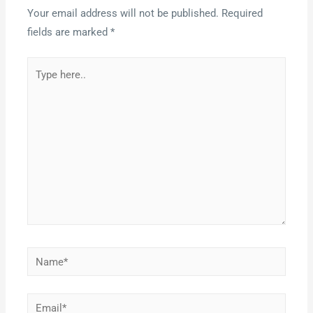
Your email address will not be published.
Required
fields are marked
*