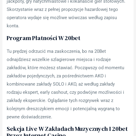
jackpoty, gry natychmiastowe i kilkanaście gier stołowych.
Skorzystanie wraz z pełnej propozycje hazardowej tego
operatora wydaje się możliwe wówczas według zapisu
konta.
Program Płatności W 20bet
Tu prędzej odrzucić ma zaskoczenia, bo na 20Bet
odnajdziesz wszelkie szlagierowe miejsca i rodzaje
zakładów, które możesz stawiać. Począwszy od momentu
zakładów pojedynczych, za pośrednictwem AKO i
kombinowane zakłady SOLO i AKO, aż według zakłady
rodzaju ekspert, early cashout, czy podwójne możliwości i
zakłady eksperckie. Oglądanie tych rozgrywek wraz z
kolejnym dreszczykiem emocji i potencjalną wygraną to
pewne doświadczenie.
Sekcja Live W Zakładach Muzycznych I 20bet
Przez Internet Casino