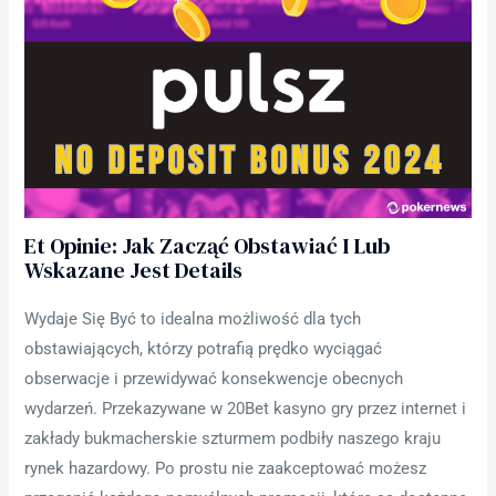
Et Opinie: Jak Zacząć Obstawiać I Lub
Wskazane Jest Details
Wydaje Się Być to idealna możliwość dla tych
obstawiających, którzy potrafią prędko wyciągać
obserwacje i przewidywać konsekwencje obecnych
wydarzeń. Przekazywane w 20Bet kasyno gry przez internet i
zakłady bukmacherskie szturmem podbiły naszego kraju
rynek hazardowy. Po prostu nie zaakceptować możesz