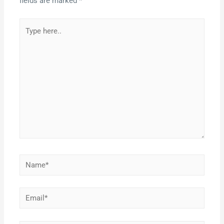
fields are marked
*