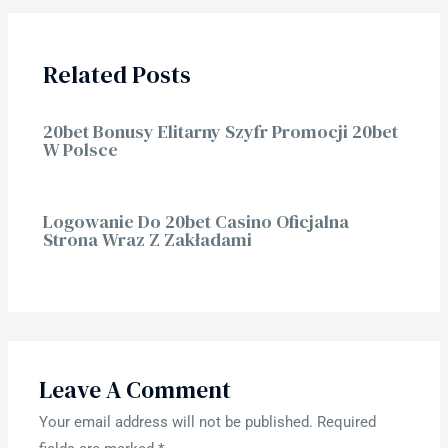
Related Posts
20bet Bonusy Elitarny Szyfr Promocji 20bet
W Polsce
Logowanie Do 20bet Casino Oficjalna
Strona Wraz Z Zakładami
Leave A Comment
Your email address will not be published.
Required