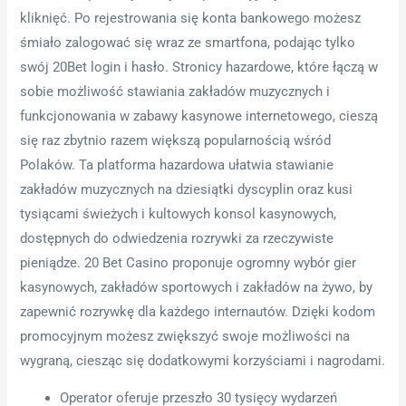
kliknięć. Po rejestrowania się konta bankowego możesz
śmiało zalogować się wraz ze smartfona, podając tylko
swój 20Bet login i hasło. Stronicy hazardowe, które łączą w
sobie możliwość stawiania zakładów muzycznych i
funkcjonowania w zabawy kasynowe internetowego, cieszą
się raz zbytnio razem większą popularnością wśród
Polaków. Ta platforma hazardowa ułatwia stawianie
zakładów muzycznych na dziesiątki dyscyplin oraz kusi
tysiącami świeżych i kultowych konsol kasynowych,
dostępnych do odwiedzenia rozrywki za rzeczywiste
pieniądze. 20 Bet Casino proponuje ogromny wybór gier
kasynowych, zakładów sportowych i zakładów na żywo, by
zapewnić rozrywkę dla każdego internautów. Dzięki kodom
promocyjnym możesz zwiększyć swoje możliwości na
wygraną, ciesząc się dodatkowymi korzyściami i nagrodami.
Operator oferuje przeszło 30 tysięcy wydarzeń