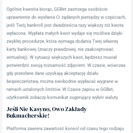
Ogólnie kwestia biorąc, GGBet zastrzega osobiście
uprawnienie do wysłania Ci żądanych pieniędzy w częściach,
jeśli Twój bankroll jest dwadzieścia razy większy niż kwota
wpłacona. Wypłata małych kwot wydaje się możliwa dzięki
zwykłej procedurze, która wymaga dodania Twej własnej
karty bankowej (znaczy prawdziwej, nie zaakceptować
wirtualnej). W sytuacji większych kwot, będziesz musiał
potwierdzić swoją tożsamość zdjęciem. W czasie, wówczas
gdy przesłane dane uzyskają akceptację działu
bezpieczeństwa, można swobodnie wypłacać wygrane w
ramach ustalonych limitów. W Czasie zapisu w GGBet,
użytkownik zobaczy komunikat sugerujący wybór waluty.
Jeśli Nie Kasyno, Owo Zakłady
Bukmacherskie!
Platforma zawiera zawartość konsol od czasu tego rodzaju