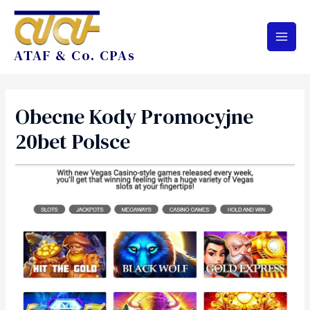
ATAF & Co. CPAs
Obecne Kody Promocyjne
20bet Polsce