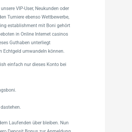
ür unsere VIP-User, Neukunden oder
nden Turniere ebenso Wettbewerbe,
ing establishment mit Boni gehört
boten in Online Internet casinos
ieses Guthaben unterliegt
in Echtgeld umwandeln können.
ish einfach nur dieses Konto bei
ngsboni.
 dastehen.
f dem Laufenden über bleiben. Nun
 Zero Deposit Bonus zur Anmeldung.