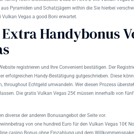
 aus Pyramiden und Schatzjägern within die Sie hierbei versch
ei Vulkan Vegas a good Boni erwartet.
n Extra Handybonus V
as
ebsite registrieren und Ihre Convenient bestätigen. Der Regist
der erfolgreichen Handy-Bestätigung gutgeschrieben. Diese kön
n, throughout Echtgeld umwandeln. Wer diesen Prozess übersteh
assen. Die gratis Vulkan Vegas 25€ müssen innerhalb von fün
en diverse der anderen Bonusangebot der Seite vor.
ewinnbetrag von one hundred Euro für den Vulkan Vegas 10€ No
ne casino Bonus ohne Einzahlung und dem Willkommenspaket gi