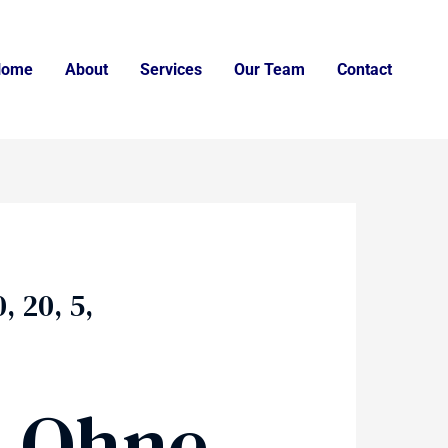
Home
About
Services
Our Team
Contact
, 20, 5,
s Ohne