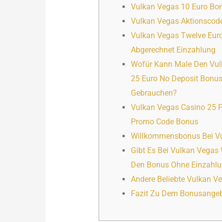
Vulkan Vegas 10 Euro Bo
Vulkan Vegas Aktionscod
Vulkan Vegas Twelve Eur
Abgerechnet Einzahlung
Wofür Kann Male Den Vul
25 Euro No Deposit Bonu
Gebrauchen?
Vulkan Vegas Casino 25 
Promo Code Bonus
Willkommensbonus Bei V
Gibt Es Bei Vulkan Vegas 
Den Bonus Ohne Einzahl
Andere Beliebte Vulkan V
Fazit Zu Dem Bonusange