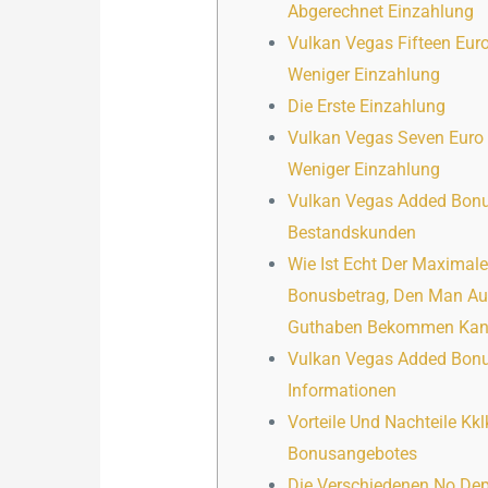
Abgerechnet Einzahlung
Vulkan Vegas Fifteen Eur
Weniger Einzahlung
Die Erste Einzahlung
Vulkan Vegas Seven Euro
Weniger Einzahlung
Vulkan Vegas Added Bonu
Bestandskunden
Wie Ist Echt Der Maximale
Bonusbetrag, Den Man Au
Guthaben Bekommen Ka
Vulkan Vegas Added Bon
Informationen
Vorteile Und Nachteile Kkl
Bonusangebotes
Die Verschiedenen No Dep