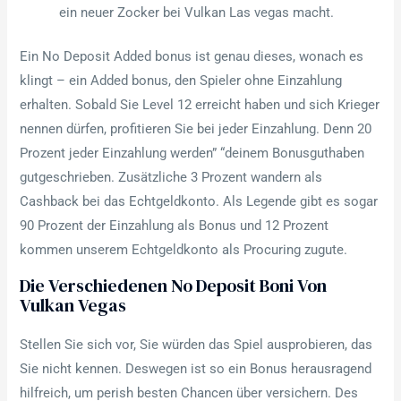
ein neuer Zocker bei Vulkan Las vegas macht.
Ein No Deposit Added bonus ist genau dieses, wonach es
klingt – ein Added bonus, den Spieler ohne Einzahlung
erhalten. Sobald Sie Level 12 erreicht haben und sich Krieger
nennen dürfen, profitieren Sie bei jeder Einzahlung. Denn 20
Prozent jeder Einzahlung werden” “deinem Bonusguthaben
gutgeschrieben. Zusätzliche 3 Prozent wandern als
Cashback bei das Echtgeldkonto. Als Legende gibt es sogar
90 Prozent der Einzahlung als Bonus und 12 Prozent
kommen unserem Echtgeldkonto als Procuring zugute.
Die Verschiedenen No Deposit Boni Von
Vulkan Vegas
Stellen Sie sich vor, Sie würden das Spiel ausprobieren, das
Sie nicht kennen. Deswegen ist so ein Bonus herausragend
hilfreich, um perish besten Chancen über versichern. Des