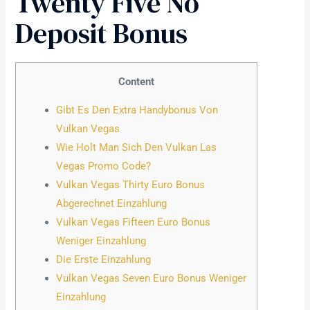
Twenty Five No
Deposit Bonus
Content
Gibt Es Den Extra Handybonus Von
Vulkan Vegas
Wie Holt Man Sich Den Vulkan Las
Vegas Promo Code?
Vulkan Vegas Thirty Euro Bonus
Abgerechnet Einzahlung
Vulkan Vegas Fifteen Euro Bonus
Weniger Einzahlung
Die Erste Einzahlung
Vulkan Vegas Seven Euro Bonus Weniger
Einzahlung