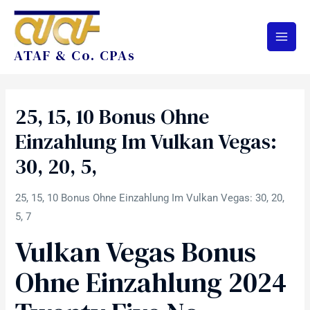
ATAF & Co. CPAs
25, 15, 10 Bonus Ohne
Einzahlung Im Vulkan Vegas:
30, 20, 5,
25, 15, 10 Bonus Ohne Einzahlung Im Vulkan Vegas: 30, 20,
5, 7
Vulkan Vegas Bonus
Ohne Einzahlung 2024