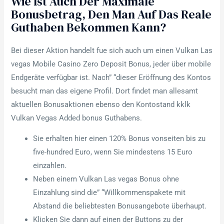
Wie Ist Auch Der Maximale
Bonusbetrag, Den Man Auf Das Reale
Guthaben Bekommen Kann?
Bei dieser Aktion handelt fue sich auch um einen Vulkan Las
vegas Mobile Casino Zero Deposit Bonus, jeder über mobile
Endgeräte verfügbar ist. Nach” “dieser Eröffnung des Kontos
besucht man das eigene Profil. Dort findet man allesamt
aktuellen Bonusaktionen ebenso den Kontostand kklk
Vulkan Vegas Added bonus Guthabens.
Sie erhalten hier einen 120% Bonus vonseiten bis zu
five-hundred Euro, wenn Sie mindestens 15 Euro
einzahlen.
Neben einem Vulkan Las vegas Bonus ohne
Einzahlung sind die” “Willkommenspakete mit
Abstand die beliebtesten Bonusangebote überhaupt.
Klicken Sie dann auf einen der Buttons zu der