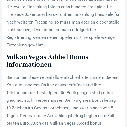
die zweite Einzahlung folgen dann hundred Freispiele für
Fireplace Joker oder bei der dritten Einzahlung Freispiele für.
Nach weiteren Freespins so muss man aber an dieser stelle
nicht suchen, denn immer so nach erfolgreicher
Registrierung werden neuen Spielern 50 Freispiele weniger
Einzahlung gewährt.
Vulkan Vegas Added Bonus
Informationen
Sie können diesen ebenfalls einfach erhalten, indem Sie ein
Konto in unserem On line casino eröffnen und Ihre
Telefonnummer bestätigen. Die Bedingungen sind perish
gleichen, auch hierbei müssen Sie living area Bonusbetrag
10 Zeichen im Casino vornehmen, und zwar binnen von 5
Tagen. Der maximale Auszahlungsbetrag liegt in dem Fall
bei ten Euro. Auch das Vulkan Vegas Added bonus