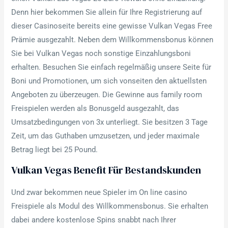
Denn hier bekommen Sie allein für Ihre Registrierung auf
dieser Casinoseite bereits eine gewisse Vulkan Vegas Free
Prämie ausgezahlt. Neben dem Willkommensbonus können
Sie bei Vulkan Vegas noch sonstige Einzahlungsboni
erhalten. Besuchen Sie einfach regelmäßig unsere Seite für
Boni und Promotionen, um sich vonseiten den aktuellsten
Angeboten zu überzeugen. Die Gewinne aus family room
Freispielen werden als Bonusgeld ausgezahlt, das
Umsatzbedingungen von 3x unterliegt. Sie besitzen 3 Tage
Zeit, um das Guthaben umzusetzen, und jeder maximale
Betrag liegt bei 25 Pound.
Vulkan Vegas Benefit Für Bestandskunden
Und zwar bekommen neue Spieler im On line casino
Freispiele als Modul des Willkommensbonus. Sie erhalten
dabei andere kostenlose Spins snabbt nach Ihrer