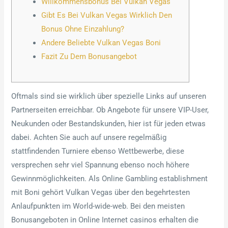
Willkommensbonus Bei Vulkan Vegas
Gibt Es Bei Vulkan Vegas Wirklich Den
Bonus Ohne Einzahlung?
Andere Beliebte Vulkan Vegas Boni
Fazit Zu Dem Bonusangebot
Oftmals sind sie wirklich über spezielle Links auf unseren
Partnerseiten erreichbar. Ob Angebote für unsere VIP-User,
Neukunden oder Bestandskunden, hier ist für jeden etwas
dabei. Achten Sie auch auf unsere regelmäßig
stattfindenden Turniere ebenso Wettbewerbe, diese
versprechen sehr viel Spannung ebenso noch höhere
Gewinnmöglichkeiten. Als Online Gambling establishment
mit Boni gehört Vulkan Vegas über den begehrtesten
Anlaufpunkten im World-wide-web. Bei den meisten
Bonusangeboten in Online Internet casinos erhalten die