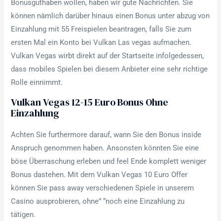
Bonusguthaben wollen, haben wir gute Nachrichten. Sie
können nämlich darüber hinaus einen Bonus unter abzug von
Einzahlung mit 55 Freispielen beantragen, falls Sie zum
ersten Mal ein Konto bei Vulkan Las vegas aufmachen.
Vulkan Vegas wirbt direkt auf der Startseite infolgedessen,
dass mobiles Spielen bei diesem Anbieter eine sehr richtige
Rolle einnimmt.
Vulkan Vegas 12-15 Euro Bonus Ohne
Einzahlung
Achten Sie furthermore darauf, wann Sie den Bonus inside
Anspruch genommen haben. Ansonsten könnten Sie eine
böse Überraschung erleben und feel Ende komplett weniger
Bonus dastehen. Mit dem Vulkan Vegas 10 Euro Offer
können Sie pass away verschiedenen Spiele in unserem
Casino ausprobieren, ohne” “noch eine Einzahlung zu
tätigen.