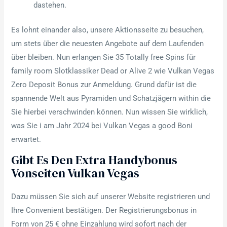
dastehen.
Es lohnt einander also, unsere Aktionsseite zu besuchen,
um stets über die neuesten Angebote auf dem Laufenden
über bleiben. Nun erlangen Sie 35 Totally free Spins für
family room Slotklassiker Dead or Alive 2 wie Vulkan Vegas
Zero Deposit Bonus zur Anmeldung. Grund dafür ist die
spannende Welt aus Pyramiden und Schatzjägern within die
Sie hierbei verschwinden können. Nun wissen Sie wirklich,
was Sie i am Jahr 2024 bei Vulkan Vegas a good Boni
erwartet.
Gibt Es Den Extra Handybonus
Vonseiten Vulkan Vegas
Dazu müssen Sie sich auf unserer Website registrieren und
Ihre Convenient bestätigen. Der Registrierungsbonus in
Form von 25 € ohne Einzahlung wird sofort nach der