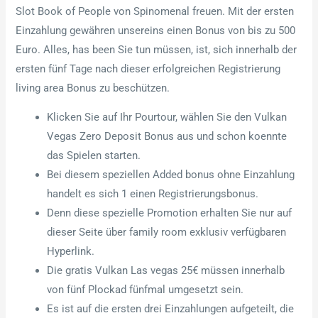
Slot Book of People von Spinomenal freuen. Mit der ersten
Einzahlung gewähren unsereins einen Bonus von bis zu 500
Euro. Alles, has been Sie tun müssen, ist, sich innerhalb der
ersten fünf Tage nach dieser erfolgreichen Registrierung
living area Bonus zu beschützen.
Klicken Sie auf Ihr Pourtour, wählen Sie den Vulkan
Vegas Zero Deposit Bonus aus und schon koennte
das Spielen starten.
Bei diesem speziellen Added bonus ohne Einzahlung
handelt es sich 1 einen Registrierungsbonus.
Denn diese spezielle Promotion erhalten Sie nur auf
dieser Seite über family room exklusiv verfügbaren
Hyperlink.
Die gratis Vulkan Las vegas 25€ müssen innerhalb
von fünf Plockad fünfmal umgesetzt sein.
Es ist auf die ersten drei Einzahlungen aufgeteilt, die