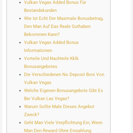
Vulkan Vegas Added Bonus Für
Bestandskunden
Wie Ist Echt Der Maximale Bonusbetrag,
Den Man Auf Das Reale Guthaben
Bekommen Kann?
Vulkan Vegas Added Bonus
Informationen
Vorteile Und Nachteile Kklk
Bonusangebotes
Die Verschiedenen No Deposit Boni Von
Vulkan Vegas
Welche Eigenen Bonusangebote Gibt Es
Bei Vulkan Las Vegas?
Warum Sollte Male Dieses Angebot
Zweck?
Geht Man Viele Verpflichtung Ein, Wenn
Man Den Reward Ohne Einzahlung