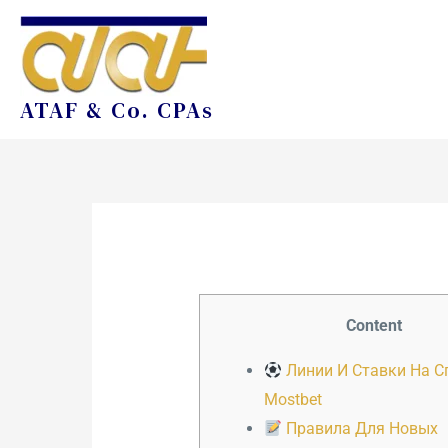
ATAF & Co. CPAs
Content
Линии И Ставки На С
Mostbet
Правила Для Новых