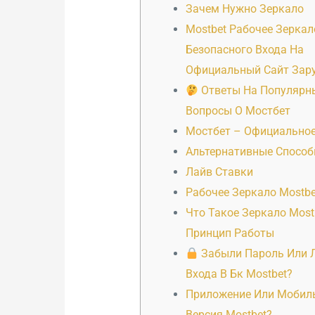
Зачем Нужно Зеркало
Mostbet Рабочее Зеркал
Безопасного Входа На
Официальный Сайт Зар
Ответы На Популярн
Вопросы О Мостбет
Мостбет – Официальное
Альтернативные Способ
Лайв Ставки
Рабочее Зеркало Mostbe
Что Такое Зеркало Most
Принцип Работы
Забыли Пароль Или 
Входа В Бк Mostbet?
Приложение Или Мобил
Версия Mostbet?