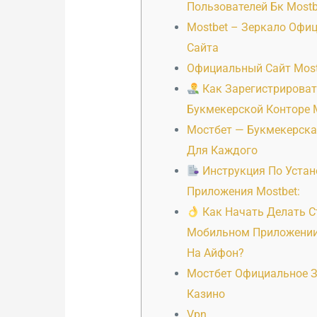
Пользователей Бк Mostb
Mostbet – Зеркало Офи
Сайта
Официальный Сайт Most
Как Зарегистрироват
Букмекерской Конторе 
Мостбет — Букмекерска
Для Каждого
Инструкция По Устан
Приложения Mostbet:
Как Начать Делать С
Мобильном Приложении
На Айфон?
Мостбет Официальное 
Казино
Vpn