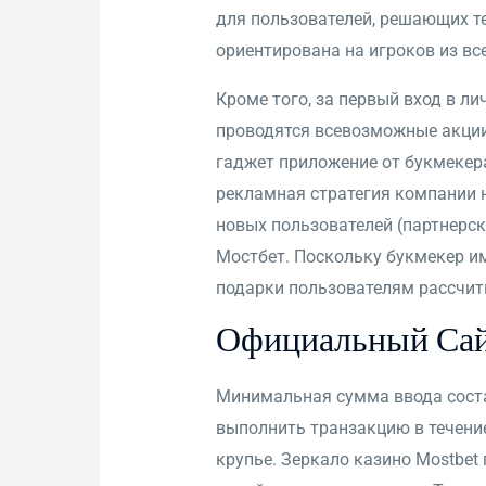
для пользователей, решающих т
ориентирована на игроков из вс
Кроме того, за первый вход в л
проводятся всевозможные акции
гаджет приложение от букмекера
рекламная стратегия компании 
новых пользователей (партнерск
Мостбет. Поскольку букмекер и
подарки пользователям рассчит
Официальный Сай
Минимальная сумма ввода состав
выполнить транзакцию в течение
крупье. Зеркало казино Mostbet