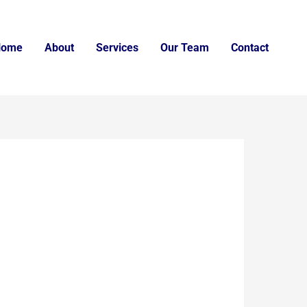
Home
About
Services
Our Team
Contact