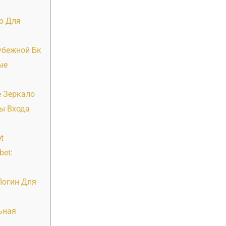
о Для
убежной Бк
ые
 Зеркало
ы Входа
t
bet:
Логин Для
ьная