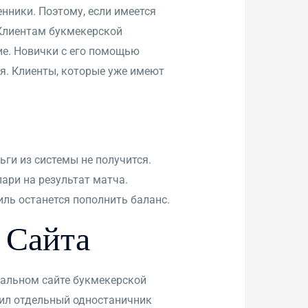
нники. Поэтому, если имеется
Клиентам букмекерской
ие. Новички с его помощью
я. Клиенты, которые уже имеют
ьги из системы не получится.
ари на результат матча.
иль останется пополнить баланс.
 Сайта
иальном сайте букмекерской
тил отдельный одностаничник