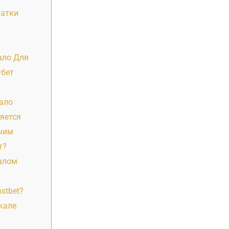
татки
ало Для
тбет
ало
яется
чим
т?
алом
stbet?
кале