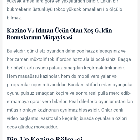
yüksək əmsallara görə ən yaxşılardan biridir. Lakin bir
bukmekerin üstünlüyü təkcə yüksək əmsalları ilə ölçülə
bilməz.
Kazino Və Idman Üçün Olan Xoş Gəldin
Bonuslarının Müqayisəsi
Bu əladır, çünki siz oyundan daha çox həzz alacaqsınız və
hər zaman müxtəlif təkliflərdən həzz ala biləcəksiniz. Başqa
bir böyük artı oyunu pulsuz sınaqdan keçirmək imkanıdır.
Həm masaüstü kazinolar, həm də mobil versiyalar və
proqramlar üçün mövcuddur. Bundan istifadə edən oyunçular
oyunu pulsuz sınaqdan keçirə və sonra real pulla mərc edib-
etməməyə qərar verə bilərlər. Real dilerlərlə oyunlar istənilən
müasir onlayn kazinonun ayrılmaz hissəsidir. Onlar canlı
video bağlantısı vasitəsilə keçirilir, burada oyunların özləri
gecə-gündüz mövcuddur.
Pin-Up Kazino Bölməsi