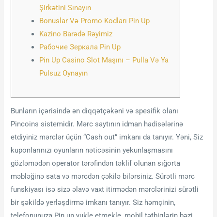
Şirkətini Sınayın
Bonuslar Və Promo Kodları Pin Up
Kazino Barədə Rəyimiz
Paбoчиe Зepкaлa Pin Up
Pin Up Casino Slot Maşını – Pulla Və Ya
Pulsuz Oynayın
Bunların içərisində ən diqqətçəkəni və spesifik olanı
Pincoins sistemidir. Mərc saytının idman hadisələrinə
etdiyiniz mərclər üçün “Cash out” imkanı da tanıyır. Yəni, Siz
kuponlarınızı oyunların nəticəsinin yekunlaşmasını
gözləmədən operator tərəfindən təklif olunan sığorta
məbləğinə sata və mərcdən çəkilə bilərsiniz. Sürətli mərc
funskiyası isə sizə əlavə vaxt itirmədən mərclərinizi sürətli
bir şəkildə yerləşdirmə imkanı tanıyır. Siz həmçinin,
telefonunuza Pin up yukle etmekle, mobil tətbiqlərin bəzi