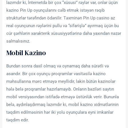
lazımdır ki, İnternetdə bir çox “xüsusi” rəylər var, onlar üçün
kazino Pin Up oyunçularını cəlb etmək istəyən rəqib
strukturlar tərəfindən ödənilir. Təxminən Pin Up casino az
real oyunçunun rəylərini pullu və “sifarişlə” ayırmaq üçün bu
cür şərhlərin xarakterik xüsusiyyətlərinə daha yaxından nəzər
salmalısınız.
Mobil Kazino
Bundan sonra daxil olmaq və oynamaq daha sürətli və
asandır. Bir çox oyunçu proqramlar vasitəsilə kazino
məhsullarına mərc etməyə meyllidir, lakin bütün kazinolar
hələ belə proqramlar hazırlamayıb. Onların bəziləri saytın
mobil versiyasından istifadə etməyə üstünlük verir. Bununla
belə, aydınlaşdırmaq lazımdır ki, mobil kazino xidmətlərinin
təqdim edilməsinin hər iki yolu oyunçulara eyni imkanlar
təqdim edir.