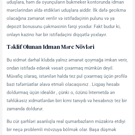
uduşlara, həm də oyunçuların bukmeker kontorunda idman
mərclərindən əldə etdikləri uduşlara aiddir. İlk dəfə gecikmə
olacağına zəmanət verilir və istifadəçinin pulunu və ya
depozit bonusunu çəkməsinin fərqi yoxdur. Fakt budur ki,
onlayn kazino hər bir istifadəçini diqqətlə yoxlayır.
Təklif Olunan Idman Mərc Növləri
Bu xidmət dərhal klubda yalnız əmanət qoymağa imkan verir,
ondan istifadə edərək vəsait çıxarmaq mümkün deyil.
Müvafiq olaraq, istənilən halda tez pul çıxarmaq üçün profilə
bəzi təfərrüatlar əlavə etməli olacaqsınız . Liqpay hesabı
doldurmaq üçün idealdır , çünki o, özünü İnternetdə ən
təhlükəsiz xidmətlərdən biri kimi tanıyıb və hesabınızı tez bir
zamanda doldurur.
Bu cür şərhləri asanlıqla real qumarbazların müzakirə etdiyi
bir neçə problemli mövzuya bölmək olar. Başa düşmək