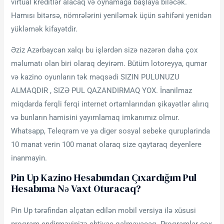
virtual kreditlər alacaq və oynamağa başlaya biləcək.
Hamısı bitərsə, nömrələrini yeniləmək üçün səhifəni yenidən
yükləmək kifayətdir.
Əziz Azərbaycan xalqı bu işlərdən sizə nəzərən daha çox
məlumatı olan biri olaraq deyirəm. Bütüm lotoreyya, qumar
və kazino oyunların tək məqsədi SIZIN PULUNUZU
ALMAQDIR , SIZƏ PUL QAZANDIRMAQ YOX. İnanilmaz
miqdarda ferqli ferqi internet ortamlarından şikayətlər alırıq
və bunların hamisini yayımlamaq imkanımız olmur.
Whatsapp, Teleqram ve ya diger sosyal sebeke quruplarinda
10 manat verin 100 manat olaraq size qaytaraq deyenlere
inanmayin.
Pin Up Kazino Hesabımdan Çıxardığım Pul
Hesabıma Nə Vaxt Oturacaq?
Pin Up tərəfindən əlçatan edilən mobil versiya ilə xüsusi