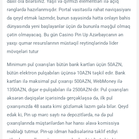
daxil ola bilərsiniz. Yaşıl və qırmızı elementləri ilə açıq
rənglərdə hazırlanmışdır. Portal vasitəsilə rahat naviqasiyanı
da qeyd etmək lazımdır, bunun sayəsində hətta onlayn bahis
dünyasında yeni başlayanlar üçün də bununla məşğul olmaq
çətin olmayacaq. Bu gün Casino Pin Up Azərbaycanın ən
yaxşı qumar resurslarının müstəqil reytinqlərində lider
mövqeləri tutur
Minimum pul çıxarışları bütün bank kartları üçün 50AZN,
bütün elektron pulqabıları üçünsə 10AZN təşkil edir. Bank
kartları ilə maksimal pul çıxarışı 500AZN, WebMoney ilə
1350AZN, digər e-pulqabıları ilə 2500AZN-dir. Pul çıxarışları
əksərən dəqiqələr içərisində gerçəkləşsə də, ilk pul
çıxarışınızda 48 saata kimi gözləmək lazım gələ bilər. Qeyd
edək ki, Pin up mərc saytı nə depozitlərdə, nə də pul
çıxarışlarında müştərilərdən hər hansı əlavə komissiya
məbləği tutmur. Pin-up idman hadisələrinə təklif etdiyi