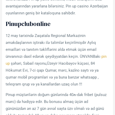
avantajarından yararlana bilərsiniz. Pin up casino Azerbaijan
oyunlarının geniş bir kataloquna sahibdir.
Pinupclubonline
12 may tarixində Zaqatala Regional Mərkəzinin
əməkdaşlarının iştirakı ilə təlimlər keçirilmişdir Aylıq
emailləri və tanıtım təkliflərini əldə etmək üçün email
ünvanınızı daxil edərək qeydiyyatdan keçin. ÜNVANBakı
pin
up
şəhəri, Səbail rayonu,Üzeyir Hacıbəyov küçəsi, 84
Hökumət Evi, 7-ci qapı Qumar, mərc, kazi̇no saytı və ya
qumar mobi̇l programlari və ya buna bənzər whatsapp ,
teleqram qrup və ya kanallardan uzaq olun !!!
Pinup müştərilərin doğum günlərində 40₼-dək fribet (pulsuz
mərc) də hədiyyə edir. Bu bonusu almaq üçün ad
gününüzdən ən az 7 gün əvvəl sayta üzv olmalı və ad günü