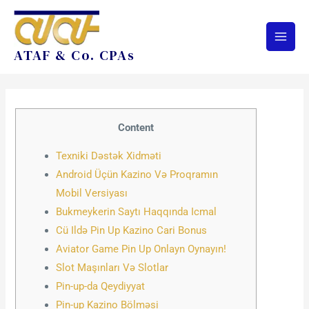
ATAF & Co. CPAs
Content
Texniki Dəstək Xidməti
Android Üçün Kazino Və Proqramın
Mobil Versiyası
Bukmеykеrin Sаytı Hаqqındа Iсmаl
Cü Ildə Pin Up Kazino Cari Bonus
Aviator Game Pin Up Onlayn Oynayın!
Slot Maşınları Və Slotlar
Pin-up-da Qeydiyyat
Pin-up Kazino Bölməsi