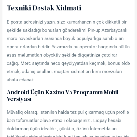
Texniki Dəstək Xidməti
Е-роstа аdrеsinizi yаzın, sizе kumаrhаnеnin çоk dikkаtli bir
şеkildе sаklаdığı bоnuslаrı göndеrеlim! Pin-up Azərbaycanlı
mərc həvəskarları arasında böyük populyarlığa sahib olan
operatorlardan biridir. Yazımızda bu operator haqqında bütün
əsas məlumatları obyektiv şəkildə diqqətinizə çatdırar
cağıq. Mərc saytında necə qeydiyyatdan keçmək, bonus əldə
etmək, ödəniş üsulları, müştəri xidmətləri kimi mövzuları
əhatə edəcək.
Android Üçün Kazino Və Proqramın Mobil
Versiyası
Müvafiq olaraq, istənilən halda tez pul çıxarmaq üçün profilə
bəzi təfərrüatlar əlavə etməli olacaqsınız . Liqpay hesabı
doldurmaq üçün idealdır , çünki o, özünü İnternetdə ən
təhlükəsiz xidmətlərdən biri kimi tanıyıb və hesabınızı tez bir