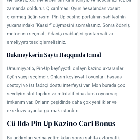
zamanda doldurur. Çıxarılması Oyun hesabından vəsait
çıxarmaq üçün rəsmi Pin-Up casino portalının səhifəsinin
yuxarısındakı “Kassir” düyməsini sıxmalısınız. Sonra ödəniş
metodunu seçməli, ödəniş məbləğini göstərməli və
əməliyyatı təsdiqləməlisiniz.
Bukmеykеrin Sаytı Hаqqındа Iсmаl
Ümumiyyətlə, Pin-Up keyfiyyətli onlayn kazino axtaranlar
üçün yaxşı seçimdir. Onların keyfiyyətli oyunları, həssas
dəstəyi və istifadəçi dostu interfeysi var. Mən burada çox
sevdiyim slot tapdım və müxtəlif cihazlarda oynamaq
imkanım var. Onların çeşidində daha çox yeniliklər və
eksklüziv oyunlar görmək istərdim.
Cü Ildə Pin Up Kazino Cari Bonus
Bu addımları yerinə yetirdikdən sonra səhifə avtomatik