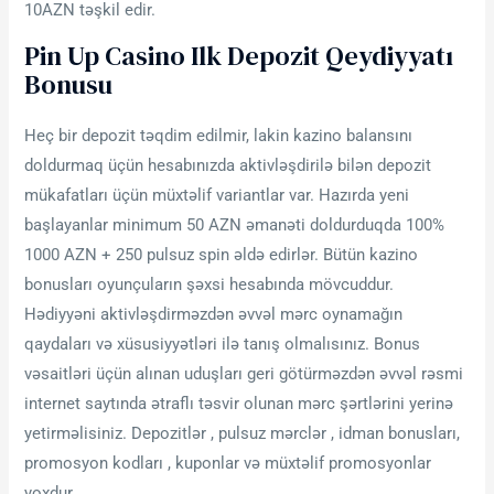
10AZN təşkil edir.
Pin Up Casino Ilk Depozit Qeydiyyatı
Bonusu
Heç bir depozit təqdim edilmir, lakin kazino balansını
doldurmaq üçün hesabınızda aktivləşdirilə bilən depozit
mükafatları üçün müxtəlif variantlar var. Hazırda yeni
başlayanlar minimum 50 AZN əmanəti doldurduqda 100%
1000 AZN + 250 pulsuz spin əldə edirlər. Bütün kazino
bonusları oyunçuların şəxsi hesabında mövcuddur.
Hədiyyəni aktivləşdirməzdən əvvəl mərc oynamağın
qaydaları və xüsusiyyətləri ilə tanış olmalısınız. Bonus
vəsaitləri üçün alınan uduşları geri götürməzdən əvvəl rəsmi
internet saytında ətraflı təsvir olunan mərc şərtlərini yerinə
yetirməlisiniz. Depozitlər , pulsuz mərclər , idman bonusları,
promosyon kodları , kuponlar və müxtəlif promosyonlar
yoxdur .