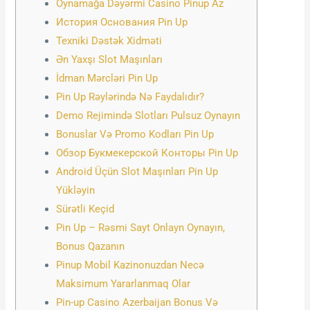
Oynamağa Dəyərmi Casino Pinup Az
Иcтopия Ocнoвaния Pin Up
Texniki Dəstək Xidməti
Ən Yaxşı Slot Maşınları
İdman Mərcləri Pin Up
Pin Up Rəylərində Nə Faydalıdır?
Demo Rejimində Slotları Pulsuz Oynayın
Bonuslar Və Promo Kodları Pin Up
Oбзop Букмeкepcкoй Кoнтopы Pin Up
Android Üçün Slot Maşınları Pin Up
Yükləyin
Sürətli Keçid
Pin Up – Rəsmi Sayt Onlayn Oynayın,
Bonus Qazanın
Pinup Mobil Kazinonuzdan Necə
Maksimum Yararlanmaq Olar
Pin-up Casino Azerbaijan Bonus Və