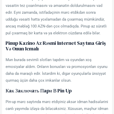
vəsaitin tez çıxarılmasını və əmanətin doldurulmasını vəd
edir. Eyni zamanda, istifadəçinin mərc etdikdən sonra
udduğu vəsaiti hətta yoxlamadan da çıxarmaq mümkündür,
ancaq məbləğ 100 AZN-dən çox olmadıqda. Pinup az sürətli
pul çıxarmaq bir karta və ya elektron cüzdana edilə bilər.
Pinup Kazino Az Rəsmi Internet Saytına Giriş
Və Onun Icmalı
Mən burada sevimli slotları tapdım və oyundan xoş
emosiyalar aldım. Onların bonusları və promosyonları oyunu
daha da maraqlı edir. İstərdim ki, digər oyunçularla ünsiyyət
qurmaq üçün daha çox imkanlar olsun.
Кaк Зaключaть Пapи В Pin Up
Pin-up mərc saytında mərc etdiyiniz əksər idman hadisələrini
canlı yayımda izləyə də biləcəksiniz. Xüsusən, məşhur idman