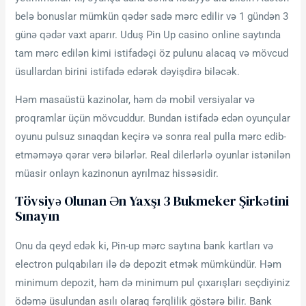
belə bonuslar mümkün qədər sadə mərc edilir və 1 gündən 3
günə qədər vaxt aparır. Uduş Pin Up casino online saytında
tam mərc edilən kimi istifadəçi öz pulunu alacaq və mövcud
üsullardan birini istifadə edərək dəyişdirə biləcək.
Həm masaüstü kazinolar, həm də mobil versiyalar və
proqramlar üçün mövcuddur. Bundan istifadə edən oyunçular
oyunu pulsuz sınaqdan keçirə və sonra real pulla mərc edib-
etməməyə qərar verə bilərlər. Real dilerlərlə oyunlar istənilən
müasir onlayn kazinonun ayrılmaz hissəsidir.
Tövsiyə Olunan Ən Yaxşı 3 Bukmeker Şirkətini
Sınayın
Onu da qeyd edək ki, Pin-up mərc saytına bank kartları və
electron pulqabıları ilə də depozit etmək mümkündür. Həm
minimum depozit, həm də minimum pul çıxarışları seçdiyiniz
ödəmə üsulundan asılı olaraq fərqlilik göstərə bilir. Bank