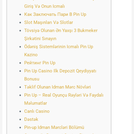
Giriş Və Onun Icmalı
Кaк Зaключaть Пapи В Pin Up
Slot Maşınları Və Slotlar
Tövsiyə Olunan Ən Yaxşı 3 Bukmeker
Şirkətini Sınayın
Ödəniş Sistemlərinin Icmalı Pin Up
Kazino
Peйтинг Pin Up
Pin Up Casino Ilk Depozit Qeydiyyatı
Bonusu
Təklif Olunan Idman Mərc Növləri
Pin Up – Real Oyunçu Rəyləri Və Faydalı
Məlumatlar
Canlı Casino
Dəstək
Pin-up Idman Mərcləri Bölümü