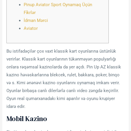
Pinup Aviator Sport Oynamaq Üçün
Fi̇krlər
İdman Mərci
Aviator
Bu istifadəçilər çox vaxt klassik kart oyunlarına üstünlük
verirlər. Klassik kart oyunlarının tükənməyən populyarlığı
onlara rəqəmsal kazinolarda da yer açdı. Pin Up AZ klassik
kazino həvəskarlarına blekcek, rulet, bakkara, poker, binqo
və s. Kimi ənənəvi kazino oyunlarını oynamaq imkanı verir.
Oyunlar birbaşa canlı dilerlərlə canlı video zəngdə keçirilir.
Oyun real qumarxanadakı kimi aparılır və oyunu krupiyer
idarə edir.
Mobil Kazino