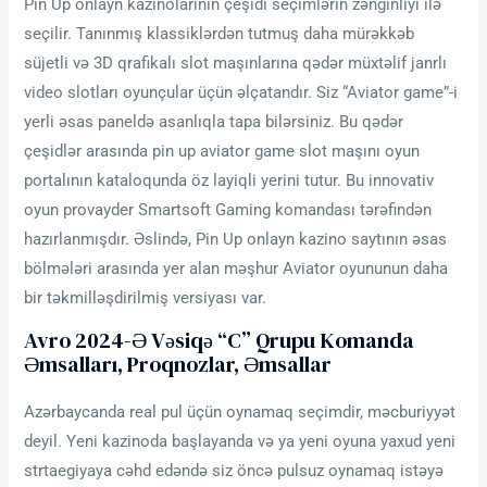
Pin Up onlayn kazinolarının çeşidi seçimlərin zənginliyi ilə
seçilir. Tanınmış klassiklərdən tutmuş daha mürəkkəb
süjetli və 3D qrafikalı slot maşınlarına qədər müxtəlif janrlı
video slotları oyunçular üçün əlçatandır. Siz “Aviator game”-i
yerli əsas paneldə asanlıqla tapa bilərsiniz. Bu qədər
çeşidlər arasında pin up aviator game slot maşını oyun
portalının kataloqunda öz layiqli yerini tutur. Bu innovativ
oyun provayder Smartsoft Gaming komandası tərəfindən
hazırlanmışdır. Əslində, Pin Up onlayn kazino saytının əsas
bölmələri arasında yer alan məşhur Aviator oyununun daha
bir təkmilləşdirilmiş versiyası var.
Avro 2024-Ə Vəsiqə “c” Qrupu Komanda
Əmsalları, Proqnozlar, Əmsallar
Azərbaycanda real pul üçün oynamaq seçimdir, məcburiyyət
deyil. Yeni kazinoda başlayanda və ya yeni oyuna yaxud yeni
strtaegiyaya cəhd edəndə siz öncə pulsuz oynamaq istəyə