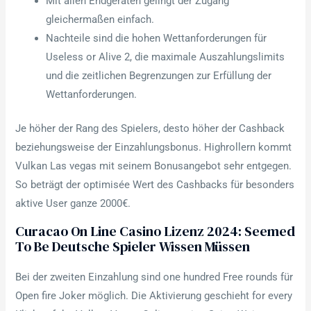
Mit allen Endgeräten gelingt der Zugang
gleichermaßen einfach.
Nachteile sind die hohen Wettanforderungen für
Useless or Alive 2, die maximale Auszahlungslimits
und die zeitlichen Begrenzungen zur Erfüllung der
Wettanforderungen.
Je höher der Rang des Spielers, desto höher der Cashback
beziehungsweise der Einzahlungsbonus. Highrollern kommt
Vulkan Las vegas mit seinem Bonusangebot sehr entgegen.
So beträgt der optimisée Wert des Cashbacks für besonders
aktive User ganze 2000€.
Curacao On Line Casino Lizenz 2024: Seemed
To Be Deutsche Spieler Wissen Müssen
Bei der zweiten Einzahlung sind one hundred Free rounds für
Open fire Joker möglich. Die Aktivierung geschieht for every