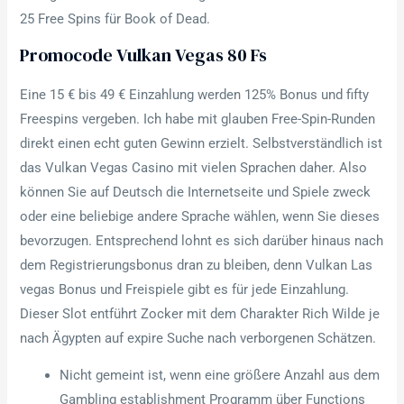
25 Free Spins für Book of Dead.
Promocode Vulkan Vegas 80 Fs
Eine 15 € bis 49 € Einzahlung werden 125% Bonus und fifty
Freespins vergeben. Ich habe mit glauben Free-Spin-Runden
direkt einen echt guten Gewinn erzielt. Selbstverständlich ist
das Vulkan Vegas Casino mit vielen Sprachen daher. Also
können Sie auf Deutsch die Internetseite und Spiele zweck
oder eine beliebige andere Sprache wählen, wenn Sie dieses
bevorzugen. Entsprechend lohnt es sich darüber hinaus nach
dem Registrierungsbonus dran zu bleiben, denn Vulkan Las
vegas Bonus und Freispiele gibt es für jede Einzahlung.
Dieser Slot entführt Zocker mit dem Charakter Rich Wilde je
nach Ägypten auf expire Suche nach verborgenen Schätzen.
Nicht gemeint ist, wenn eine größere Anzahl aus dem
Gambling establishment Programm über Functions