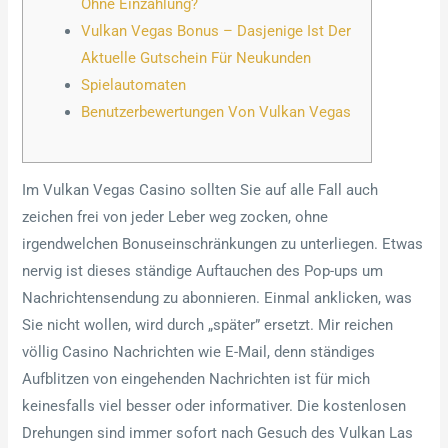
Ohne Einzahlung?
Vulkan Vegas Bonus – Dasjenige Ist Der
Aktuelle Gutschein Für Neukunden
Spielautomaten
Benutzerbewertungen Von Vulkan Vegas
Im Vulkan Vegas Casino sollten Sie auf alle Fall auch
zeichen frei von jeder Leber weg zocken, ohne
irgendwelchen Bonuseinschränkungen zu unterliegen. Etwas
nervig ist dieses ständige Auftauchen des Pop-ups um
Nachrichtensendung zu abonnieren. Einmal anklicken, was
Sie nicht wollen, wird durch „später” ersetzt. Mir reichen
völlig Casino Nachrichten wie E-Mail, denn ständiges
Aufblitzen von eingehenden Nachrichten ist für mich
keinesfalls viel besser oder informativer. Die kostenlosen
Drehungen sind immer sofort nach Gesuch des Vulkan Las