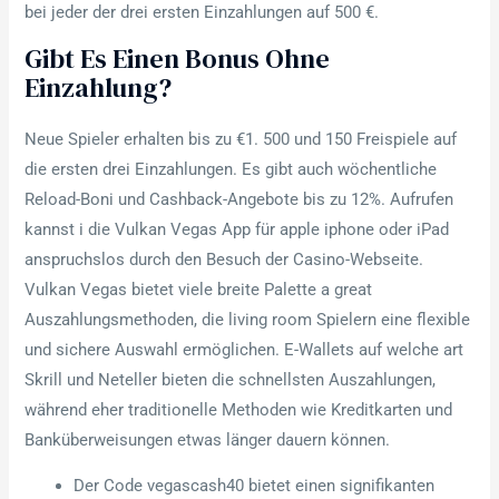
bei jeder der drei ersten Einzahlungen auf 500 €.
Gibt Es Einen Bonus Ohne
Einzahlung?
Neue Spieler erhalten bis zu €1. 500 und 150 Freispiele auf
die ersten drei Einzahlungen. Es gibt auch wöchentliche
Reload-Boni und Cashback-Angebote bis zu 12%. Aufrufen
kannst i die Vulkan Vegas App für apple iphone oder iPad
anspruchslos durch den Besuch der Casino-Webseite.
Vulkan Vegas bietet viele breite Palette a great
Auszahlungsmethoden, die living room Spielern eine flexible
und sichere Auswahl ermöglichen. E-Wallets auf welche art
Skrill und Neteller bieten die schnellsten Auszahlungen,
während eher traditionelle Methoden wie Kreditkarten und
Banküberweisungen etwas länger dauern können.
Der Code vegascash40 bietet einen signifikanten