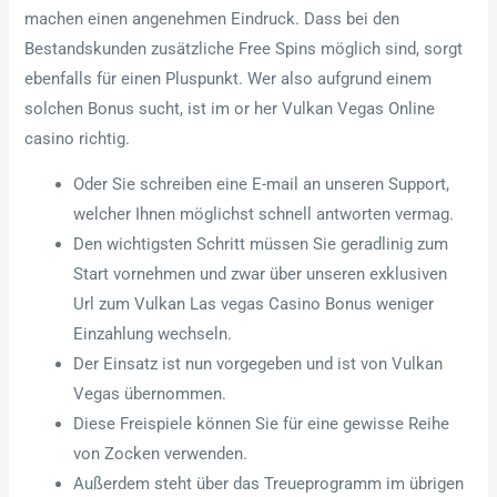
machen einen angenehmen Eindruck. Dass bei den
Bestandskunden zusätzliche Free Spins möglich sind, sorgt
ebenfalls für einen Pluspunkt. Wer also aufgrund einem
solchen Bonus sucht, ist im or her Vulkan Vegas Online
casino richtig.
Oder Sie schreiben eine E-mail an unseren Support,
welcher Ihnen möglichst schnell antworten vermag.
Den wichtigsten Schritt müssen Sie geradlinig zum
Start vornehmen und zwar über unseren exklusiven
Url zum Vulkan Las vegas Casino Bonus weniger
Einzahlung wechseln.
Der Einsatz ist nun vorgegeben und ist von Vulkan
Vegas übernommen.
Diese Freispiele können Sie für eine gewisse Reihe
von Zocken verwenden.
Außerdem steht über das Treueprogramm im übrigen