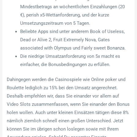
Mindestbetrags an wöchentlichen Einzahlungen (20
€), perish x5-Wettanforderung, und der kurze
Umsetzungszeitraum von 5 Tagen.
Beliebte Apps sind unter anderem Book of Useless,
Dead or Alive 2, Fruit Extremely Nova, Gates
associated with Olympus und Fairly sweet Bonanza.
Die niedrige Umsatzanforderung von 5x macht es
einfacher, die Bonusbedingungen zu erfüllen.
Dahingegen werden die Casinospiele wie Online poker und
Roulette lediglich zu 15% bei den Umsatz angerechnet.
Deshalb empfehlen wir, dass Sie einander vor allem auf
Video Slots zusammenfassen, wenn Sie einander den Bonus
holen wollen. Auch unter kleinen Einsätzen tätigen diese 8%
nämlich ziemlich schnell einen großen Unterschied. Jetzt
können Sie im übrigen schon loslegen sowie mit Ihrem