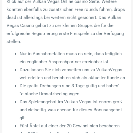
Klick auf der Vulkan Vegas Online casino Seite. Weitere
könnten ebenfalls zu zusätzlichen Free rounds führen, drops
dead ist allerdings bei weitem nicht gesichert. Das Vulkan
Vegas Casino gehört zu der kleinen Gruppe, die für die
erfolgreiche Registrierung erste Freispiele zu der Verfügung
stellen.
Nur in Ausnahmefällen muss es sein, dass lediglich
ein englischer Ansprechpartner erreichbar ist.
Dazu lassen Sie sich vonseiten uns zu VulkanVegas
weiterleiten und berichten sich als aktueller Kunde an.
Die gratis Drehungen sind 3 Tage gültig und haben”
“einfache Umsatzbedingungen.
Das Spieleangebot im Vulkan Vegas ist enorm groß
und vielseitig, was ebenso für dieses Bonusangebot
gilt.
Fünf Äpfel auf einer der 20 Gewinnlinien bescheren