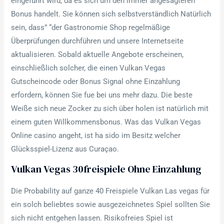
eingeführt wird, da es sich um den immer angesagteren
Bonus handelt. Sie können sich selbstverständlich Natürlich
sein, dass” “der Gastronomie Shop regelmäßige
Überprüfungen durchführen und unsere Internetseite
aktualisieren. Sobald aktuelle Angebote erscheinen,
einschließlich solcher, die einen Vulkan Vegas
Gutscheincode oder Bonus Signal ohne Einzahlung
erfordern, können Sie fue bei uns mehr dazu. Die beste
Weiße sich neue Zocker zu sich über holen ist natürlich mit
einem guten Willkommensbonus. Was das Vulkan Vegas
Online casino angeht, ist ha sido im Besitz welcher
Glücksspiel-Lizenz aus Curaçao.
Vulkan Vegas 30freispiele Ohne Einzahlung
Die Probability auf ganze 40 Freispiele Vulkan Las vegas für
ein solch beliebtes sowie ausgezeichnetes Spiel sollten Sie
sich nicht entgehen lassen. Risikofreies Spiel ist