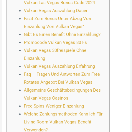
Vulkan Las Vegas Bonus Code 2024
Vulkan Vegas Auszahlung Dauer
Fazit Zum Bonus Unter Abzug Von
Einzahlung Von Vulkan Vegas”
Gibt Es Einen Benefit Ohne Einzahlung?
Promocode Vulkan Vegas 80 Fs
Vulkan Vegas 30freispiele Ohne
Einzahlung
Vulkan Vegas Auszahlung Erfahrung
Faq – Fragen Und Antworten Zum Free
Rotates Angebot Bei Vulkan Vegas
Allgemeine Geschäftsbedingungen Des
Vulkan Vegas Casinos
Free Spins Weniger Einzahlung
Welche Zahlungsmethoden Kann Ich Für
Living Room Vulkan Vegas Benefit
Verwenden?