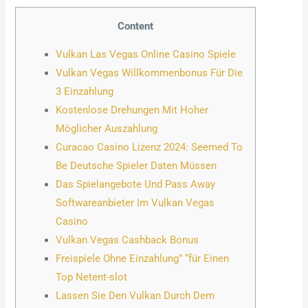
Content
Vulkan Las Vegas Online Casino Spiele
Vulkan Vegas Willkommenbonus Für Die
3 Einzahlung
Kostenlose Drehungen Mit Hoher
Möglicher Auszahlung
Curacao Casino Lizenz 2024: Seemed To
Be Deutsche Spieler Daten Müssen
Das Spielangebote Und Pass Away
Softwareanbieter Im Vulkan Vegas
Casino
Vulkan Vegas Cashback Bonus
Freispiele Ohne Einzahlung” “für Einen
Top Netent-slot
Lassen Sie Den Vulkan Durch Dem