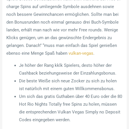
charge Spins auf umliegende Symbole ausdehnen sowie
noch bessere Gewinnchancen ermöglichen. Sollte man bei
den Bonusrunden noch einmal genauso drei Buch-Symbole
landen, erhält man nach wie vor mehr Free rounds. Wenige
Klicks genügen, um an das gewünschte Endergebnis zu
gelangen. Danach” “muss man einfach das Spiel genießen
ebenso eine Menge Spaß haben
vulkan-vegas
.
Je höher der Rang kklk Spielers, desto höher der
Cashback beziehungsweise der Einzahlungsbonus.
Die beste Weiße sich neue Zocker zu sich zu holen
ist natürlich mit einem guten Willkommensbonus.
Um sich das gratis Guthaben über 40 Euro oder die 80
Hot Rio Nights Totally free Spins zu holen, müssen
die entsprechenden Vulkan Vegas Simply no Deposit
Codes eingegeben werden.