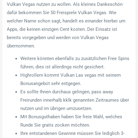
Vulkan Vegas nutzen zu wollen. Als kleines Dankeschön
dafür bekommen Sie 50 Freispiele Vulkan Vegas. Wie
welcher Name schon sagt, handelt es einander hierbei um
Apps, die keinen einzigen Cent kosten. Der Einsatz ist
bereits vorgegeben und werden von Vulkan Vegas
übernommen.
Weitere könnten ebenfalls zu zusätzlichen Free Spins
führen, dies ist allerdings nicht gesichert.
Highrollern kommt Vulkan Las vegas mit seinem
Bonusangebot sehr entgegen.
Es sollte Ihnen durchaus gelingen, pass away
Freirunden innerhalb kklk genannten Zeitraumes über
nutzen und im übrigen umzusetzen.
Mit Bonusguthaben haben Sie freie Wahl, welches
Runde Sie gratis zocken möchten.
Ihre entstandenen Gewinne müssen Sie lediglich 3-