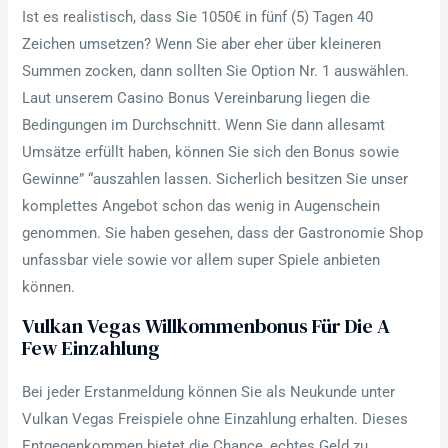
Ist es realistisch, dass Sie 1050€ in fünf (5) Tagen 40
Zeichen umsetzen? Wenn Sie aber eher über kleineren
Summen zocken, dann sollten Sie Option Nr. 1 auswählen.
Laut unserem Casino Bonus Vereinbarung liegen die
Bedingungen im Durchschnitt. Wenn Sie dann allesamt
Umsätze erfüllt haben, können Sie sich den Bonus sowie
Gewinne” “auszahlen lassen. Sicherlich besitzen Sie unser
komplettes Angebot schon das wenig in Augenschein
genommen. Sie haben gesehen, dass der Gastronomie Shop
unfassbar viele sowie vor allem super Spiele anbieten
können.
Vulkan Vegas Willkommenbonus Für Die A
Few Einzahlung
Bei jeder Erstanmeldung können Sie als Neukunde unter
Vulkan Vegas Freispiele ohne Einzahlung erhalten. Dieses
Entgegenkommen bietet die Chance, echtes Geld zu