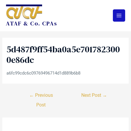
ATAF & Co. CPAs
5d487f9ff54ba0a5e701782300
0e86dc
a6fc99cdc6c09769496714d1d889b6b8
←
Previous
Next Post
→
Post